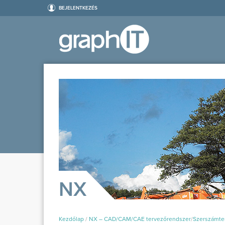
BEJELENTKEZÉS
NX
Kezdőlap
/
NX – CAD/CAM/CAE tervezőrendszer
/
Szerszámte