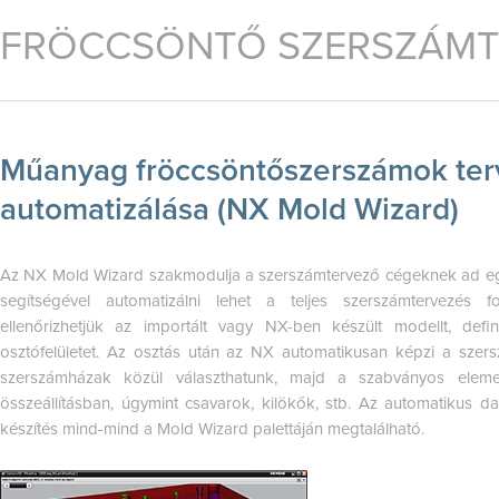
FRÖCCSÖNTŐ SZERSZÁMT
Műanyag fröccsöntőszerszámok te
automatizálása (NX Mold Wizard)
Az NX Mold Wizard szakmodulja a szerszámtervező cégeknek ad eg
segítségével automatizálni lehet a teljes szerszámtervezés fo
ellenőrizhetjük az importált vagy NX-ben készült modellt, defi
osztófelületet. Az osztás után az NX automatikusan képzi a szer
szerszámházak közül választhatunk, majd a szabványos eleme
összeállításban, úgymint csavarok, kilökők, stb. Az automatikus d
készítés mind-mind a Mold Wizard palettáján megtalálható.