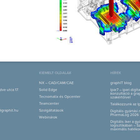
KIEMELT OLDALAK
HÍREK
NX – CAD/CAM/CAE
graphIT blog
ve utca 17.
Solid Edge
Ipar7 – ipari digit
konzultáció a grap
Tecnomatix és Opcenter
szakértőivel
Teamcenter
Találkozzunk az I
@graphit.hu
Szolgáltatások
Digitális gyártás
PharmaLog 2026 
Webinárok
Digitális iker a g
logisztikában – S
maximális hatéko