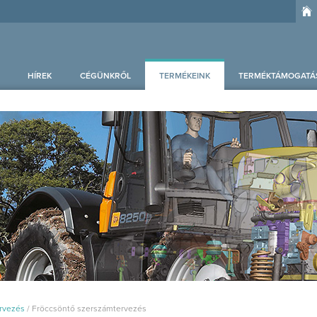
HÍREK
CÉGÜNKRŐL
TERMÉKEINK
TERMÉKTÁMOGATÁ
rvezés
/
Fröccsöntő szerszámtervezés