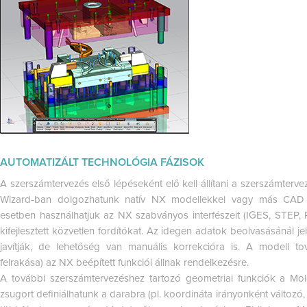
AUTOMATIZÁLT TECHNOLÓGIA FÁZISOK
A szerszámtervezés első lépéseként elő kell állítani a szerszámterv
Wizard-ban dolgozhatunk natív NX modellekkel vagy más CAD r
esetben használhatjuk az NX szabványos interfészeit (IGES, STEP
kifejlesztett közvetlen fordítókat. Az idegen adatok beolvasásánál j
javítják, de lehetőség van manuális korrekcióra is. A modell to
felrakása) az NX beépített funkciói állnak rendelkezésre.
A további szerszámtervezéshez tartozó geometriai funkciók a Mold
zsugort definiálhatunk a darabra (pl. koordináta irányonként változó,