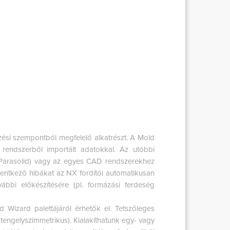
ezési szempontból megfelelő alkatrészt. A Mold
endszerből importált adatokkal. Az utóbbi
, Parasolid) vagy az egyes CAD rendszerekhez
elentkező hibákat az NX fordítói automatikusan
vábbi előkészítésére (pl. formázási ferdeség
 Wizard palettájáról érhetők el. Tetszőleges
 tengelyszimmetrikus). Kialakíthatunk egy- vagy