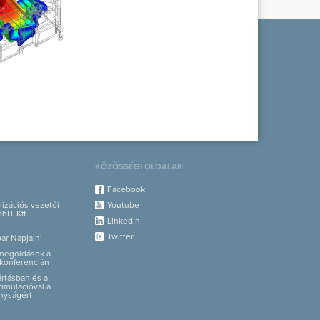
KÖZÖSSÉGI OLDALAK
Facebook
alizációs vezetői
Youtube
hIT Kft.
LinkedIn
Twitter
par Napjain!
i megoldások a
konferencián
yártásban és a
zimulációval a
nyságért