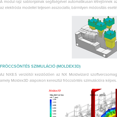
A modul rajz sablonjainak segítségével automatikusan létrejönnek az 
az elektróda modellel teljesen asszociatív, bármilyen módosítás esetén
FRÖCCSÖNTÉS SZIMULÁCIÓ (MOLDEX3D)
Az NX8.5 verziótól kezdődően az NX Moldwizard szoftvercsomag t
amely Moldex3D alapokon keresztül fröccsöntés szimulációra képes.