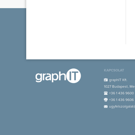
KAPCSOLAT
graphIT Kft.
1027 Budapest, Med
+36 1 436 9600
+36 1 436 9606
ugyfelszolgalat