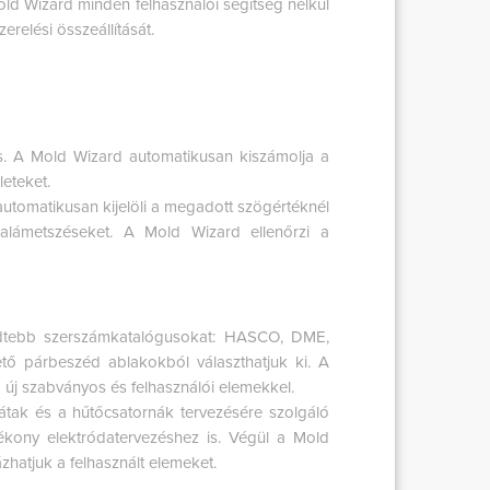
ld Wizard minden felhasználói segítség nélkül
erelési összeállítását.
s. A Mold Wizard automatikusan kiszámolja a
eteket.
r automatikusan kijelöli a megadott szögértéknél
z alámetszéseket. A Mold Wizard ellenőrzi a
edtebb szerszámkatalógusokat: HASCO, DME,
ő párbeszéd ablakokból választhatjuk ki. A
új szabványos és felhasználói elemekkel.
átak és a hűtőcsatornák tervezésére szolgáló
ékony elektródatervezéshez is. Végül a Mold
hatjuk a felhasznált elemeket.