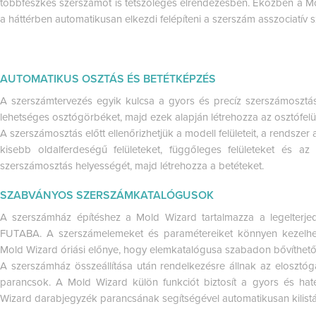
többfészkes szerszámot is tetszőleges elrendezésben. Eközben a Mo
a háttérben automatikusan elkezdi felépíteni a szerszám asszociatív sz
AUTOMATIKUS OSZTÁS ÉS BETÉTKÉPZÉS
A szerszámtervezés egyik kulcsa a gyors és precíz szerszámosztá
lehetséges osztógörbéket, majd ezek alapján létrehozza az osztófelül
A szerszámosztás előtt ellenőrizhetjük a modell felületeit, a rendsze
kisebb oldalferdeségű felületeket, függőleges felületeket és a
szerszámosztás helyességét, majd létrehozza a betéteket.
SZABVÁNYOS SZERSZÁMKATALÓGUSOK
A szerszámház építéshez a Mold Wizard tartalmazza a legelterj
FUTABA. A szerszámelemeket és paramétereiket könnyen kezelhet
Mold Wizard óriási előnye, hogy elemkatalógusa szabadon bővíthető 
A szerszámház összeállítása után rendelkezésre állnak az elosztóg
parancsok. A Mold Wizard külön funkciót biztosít a gyors és hat
Wizard darabjegyzék parancsának segítségével automatikusan kilistáz