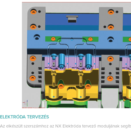
ELEKTRÓDA TERVEZÉS
Az elkészült szerszámhoz az NX Elektróda tervező moduljának segít