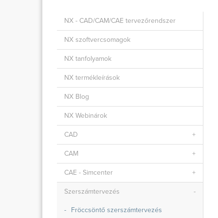
NX - CAD/CAM/CAE tervezőrendszer
NX szoftvercsomagok
NX tanfolyamok
NX termékleírások
NX Blog
NX Webinárok
CAD
CAM
CAE - Simcenter
Szerszámtervezés
Fröccsöntő szerszámtervezés