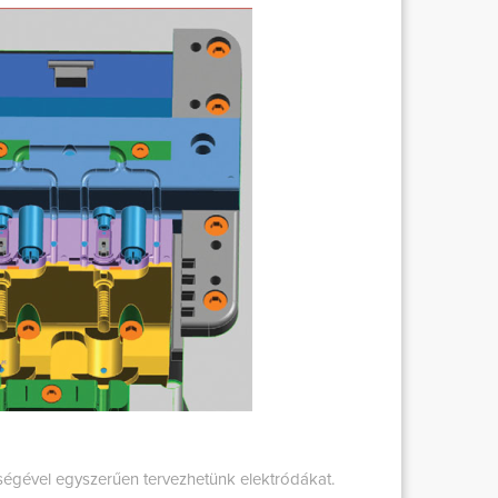
ségével egyszerűen tervezhetünk elektródákat.