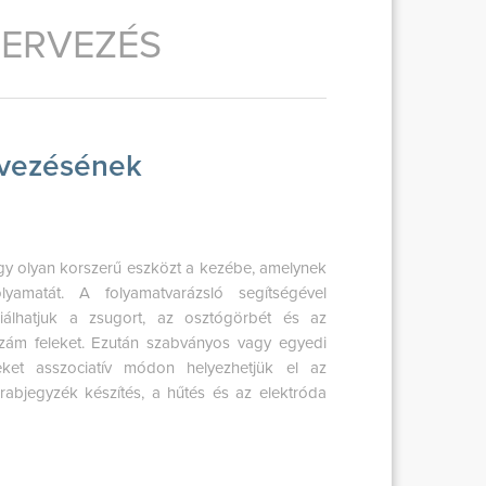
ERVEZÉS
rvezésének
y olyan korszerű eszközt a kezébe, amelynek
lyamatát. A folyamatvarázsló segítségével
niálhatjuk a zsugort, az osztógörbét és az
szám feleket. Ezután szabványos vagy egyedi
ket asszociatív módon helyezhetjük el az
arabjegyzék készítés, a hűtés és az elektróda