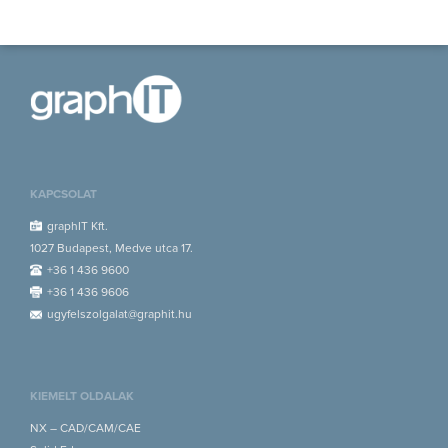
KAPCSOLAT
graphIT Kft.
1027 Budapest, Medve utca 17.
+36 1 436 9600
+36 1 436 9606
ugyfelszolgalat@graphit.hu
KIEMELT OLDALAK
NX – CAD/CAM/CAE