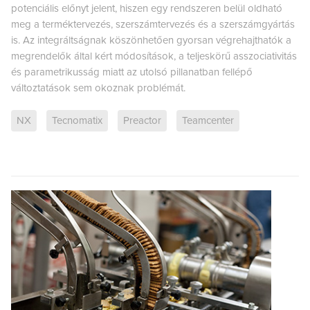
potenciális előnyt jelent, hiszen egy rendszeren belül oldható
meg a terméktervezés, szerszámtervezés és a szerszámgyártás
is. Az integráltságnak köszönhetően gyorsan végrehajthatók a
megrendelők által kért módosítások, a teljeskörű asszociativitás
és parametrikusság miatt az utolsó pillanatban fellépő
változtatások sem okoznak problémát.
NX
Tecnomatix
Preactor
Teamcenter