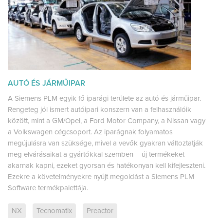
AUTÓ ÉS JÁRMŰIPAR
A Siemens PLM egyik fő iparági területe az autó és járműipar.
Rengeteg jól ismert autóipari konszern van a felhasználóik
között, mint a GM/Opel, a Ford Motor Company, a Nissan vagy
a Volkswagen cégcsoport. Az iparágnak folyamatos
megújulásra van szüksége, mivel a vevők gyakran változtatják
meg elvárásaikat a gyártókkal szemben – új termékeket
akarnak kapni, ezeket gyorsan és hatékonyan kell kifejleszteni.
Ezekre a követelményekre nyújt megoldást a Siemens PLM
Software termékpalettája.
NX
Tecnomatix
Preactor