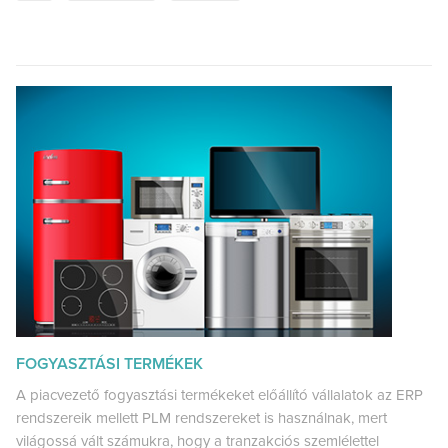
FOGYASZTÁSI TERMÉKEK
A piacvezető fogyasztási termékeket előállító vállalatok az ERP
rendszereik mellett PLM rendszereket is használnak, mert
világossá vált számukra, hogy a tranzakciós szemlélettel