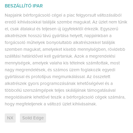
BESZÁLLÍTÓ IPAR
Napjaink bérforgácsoló cégei a piac felgyorsult változásából
eredő kihívásokkal találják szembe magukat. Az üzlet nem tűnik
el, csak átalakul és teljesen új ügyfelektől érkezik. Egyszerű
alkatrészek hosszú távú gyártása helyett, napjainkban a
forgácsoló műhelyek bonyolultabb alkatrészekkel találják
szemben magukat, amelyeket kisebb mennyiségben, rövidebb
szállítási határidővel kell gyártaniuk. Azok a megrendelési
mennyiségek, amelyek valaha kis tételnek számítottak, most
nagy megrendelések, és számos üzem foglakozik egyedi
gyártással és prototípus megmunkálással. Az összetett
alkatrészek gyors programozásának lehetőségével és a
többcélú szerszámgépek teljes skálájának támogatásával
megoldásaink lehetővé teszik a bérforgácsoló cégek számára,
hogy megfeleljenek a változó üzlet kihívásainak.
NX
Solid Edge