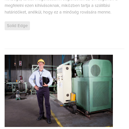
megfelelni ezen kihívásoknak, miközben tartja a szállítási
határidőket, anélkül, hogy ez a minőség rovására menne.
Solid Edge