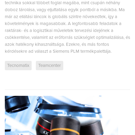
technika sokkal többet foglal magába, mint csupán néhány
doboz tárolása, vagy eljuttatása egyik pontból a másikba. Ma
már az ellátási láncok is globális szintre növekedtek, így a
követelmények is magasabbak. A legfontosabb feladatok a
raktárak- és a logisztikai műveletek tervezési idejének a
csökkentése, valamint az erőforrás szükséglet optimalizálása, és
azok hatékony kihasználtsága. Ezekre, és más fontos
kérdésekre ad választ a Siemens PLM termékpalettája.
Tecnomatix
Teamcenter