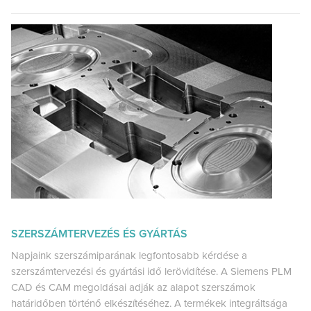
SZERSZÁMTERVEZÉS ÉS GYÁRTÁS
Napjaink szerszámiparának legfontosabb kérdése a
szerszámtervezési és gyártási idő lerövidítése. A Siemens PLM
CAD és CAM megoldásai adják az alapot szerszámok
határidőben történő elkészítéséhez. A termékek integráltsága