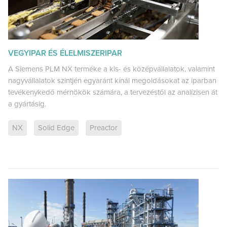
VEGYIPAR ÉS ÉLELMISZERIPAR
A Siemens PLM NX terméke a kis- és középvállalatok, valamint
nagyvállalatok szintjén egyaránt kínál megoldásokat az iparban
tevékenykedő mérnökök számára, a tervezéstől az analízisen át
a gyártásig.
NX
Solid Edge
Preactor