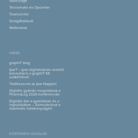
Solid Edge
Tecnomatix és Opcenter
Teamcenter
Szolgáltatások
Webinárok
HÍREK
graphIT blog
Ipar7 – ipari digitalizációs vezetői
konzultáció a graphIT Kft.
szakértőivel
Találkozzunk az Ipar Napjain!
Digitális gyártási megoldások a
PharmaLog 2026 konferencián
Digitális iker a gyártásban és a
logisztikában – Szimulációval a
maximális hatékonyságért
KÖZÖSSÉGI OLDALAK