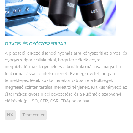
ORVOS ÉS GYÓGYSZERIPAR
A piac felől érkező állandó nyomás arra kényszeríti az orvosi és
gyógyszeripari vállalatokat, hogy termékeik egyre
megbízhatóbbak legyenek és a korábbiaknál jóval nagyobb
funkcionalitással rendelkezzenek. Ez megköveteli, hogy a
termékfejlesztések sokkal hatékonyabban é a költségek
megfelelő szinten tartása mellett történjenek. Kritikus tényező az
új termékek gyors piaci bevezetése és a különféle szabványi
előírások (pl. ISO, CFR, QSR, FDA) betartása.
NX
Teamcenter