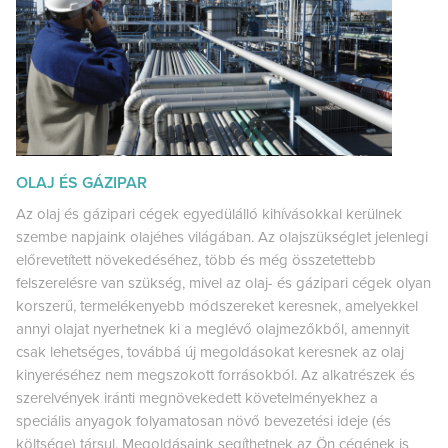
OLAJ ÉS GÁZIPAR
Az olaj és gázipari cégek egyedülálló kihívásokkal kerülnek
szembe napjaink olajéhes világában. Az olajszükséglet jelenlegi
előrevetített növekedéséhez, több és még összetettebb
felszerelésre van szükség, mivel az olaj- és gázipari cégek olyan
korszerű, termelékenyebb módszereket keresnek, amelyekkel
annyi olajat nyerhetnek ki a meglévő olajmezőkből, amennyit
csak lehetséges, továbbá új megoldásokat keresnek az olaj
kinyeréséhez nem megszokott forrásokból. Az alkatrészek és
szerelvények iránti megnövekedett követelményekhez a
speciális anyagok folyamatosan növő bevezetési ideje (és
költsége) társul. Megoldásaink segíthetnek az Ön cégének is