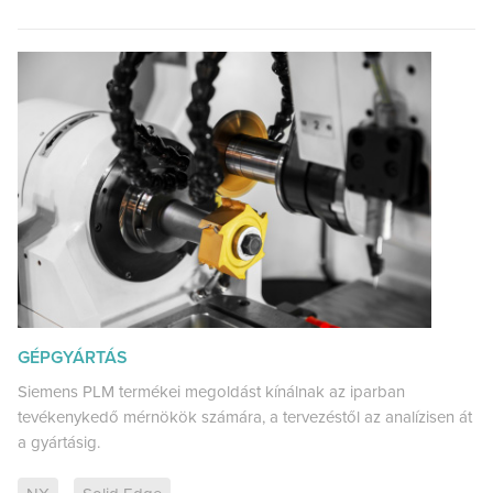
GÉPGYÁRTÁS
Siemens PLM termékei megoldást kínálnak az iparban
tevékenykedő mérnökök számára, a tervezéstől az analízisen át
a gyártásig.