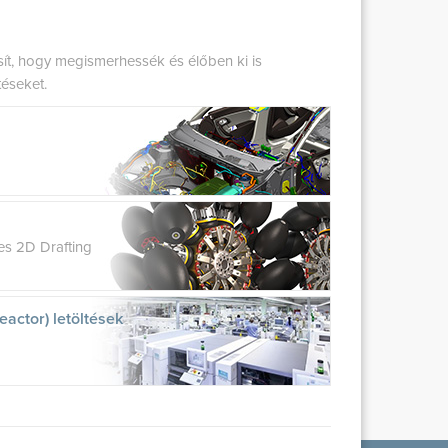
osít, hogy megismerhessék és élőben ki is
téseket.
es 2D Drafting
actor) letöltések