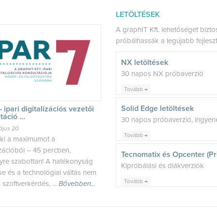
LETÖLTÉSEK
A graphIT Kft. lehetőséget bizt
próbálhassák a legújabb fejlesz
NX letöltések
30 napos NX próbaverzió
Tovább →
Solid Edge letöltések
– ipari digitalizációs vezetői
áció ...
30 napos próbaverzió, ingyen
ájus 20.
Tovább →
ki a maximumot a
izációból – 45 percben,
Tecnomatix és Opcenter (Pre
yre szabottan! A hatékonyság
Kipróbálási és diákverziók
se és a technológiai váltás nem
Tovább →
szoftverkérdés, ...
Bővebben...