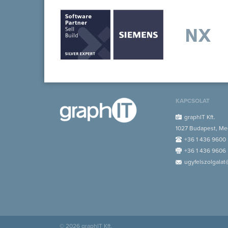
KAPCSOLAT
graphIT Kft.
1027 Budapest, Med
+36 1 436 9600
+36 1 436 9606
ugyfelszolgalat
© 2026 graphIT Kft.