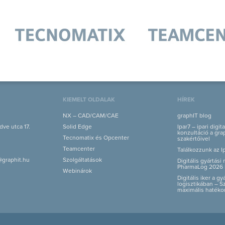
KIEMELT OLDALAK
HÍREK
NX – CAD/CAM/CAE
graphIT blog
ve utca 17.
Solid Edge
Ipar7 – ipari digit
konzultáció a grap
Tecnomatix és Opcenter
szakértőivel
Teamcenter
Találkozzunk az I
@graphit.hu
Szolgáltatások
Digitális gyártás
PharmaLog 2026 
Webinárok
Digitális iker a g
logisztikában – S
maximális hatéko