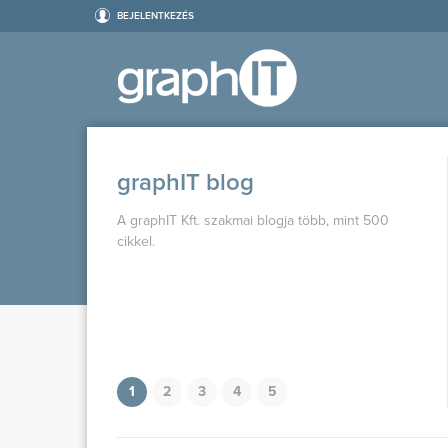
BEJELENTKEZÉS
graphIT blog
A graphIT Kft. szakmai blogja több, mint 500
cikkel.
1
2
3
4
5