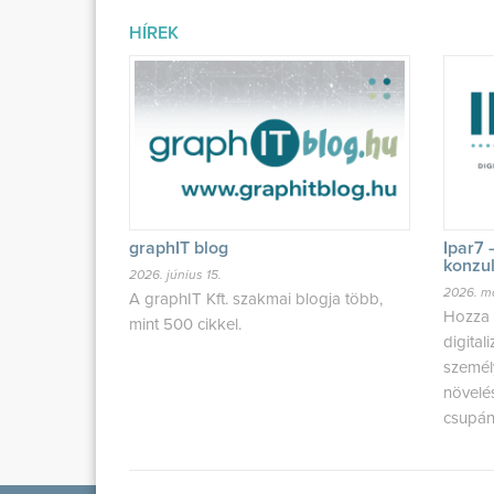
HÍREK
graphIT blog
Ipar7 
konzult
2026. június 15.
2026. m
A graphIT Kft. szakmai blogja több,
Hozza 
mint 500 cikkel.
digital
személ
növelé
csupán 