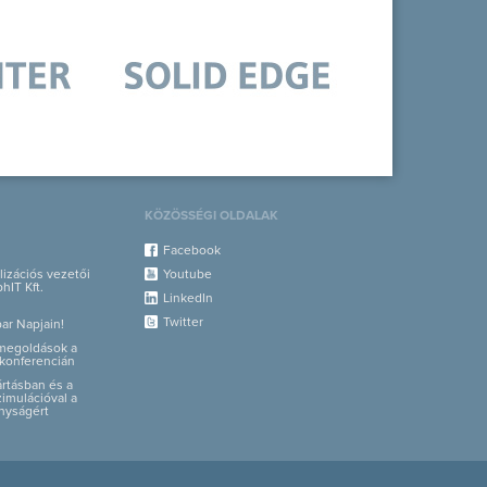
KÖZÖSSÉGI OLDALAK
Facebook
alizációs vezetői
Youtube
hIT Kft.
LinkedIn
Twitter
par Napjain!
i megoldások a
konferencián
yártásban és a
zimulációval a
nyságért