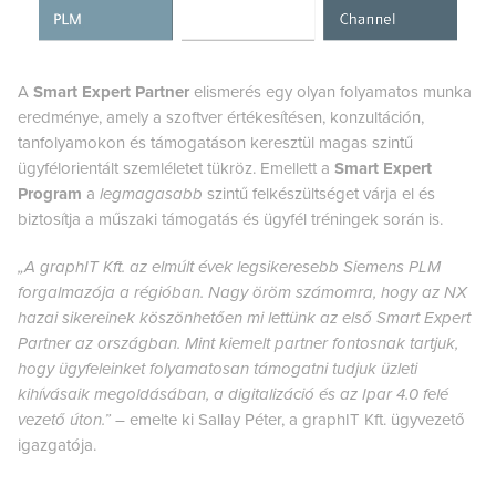
A
Smart Expert Partner
elismerés egy olyan folyamatos munka
eredménye, amely a szoftver értékesítésen, konzultáción,
tanfolyamokon és támogatáson keresztül magas szintű
ügyfélorientált szemléletet tükröz. Emellett a
Smart Expert
Program
a
legmagasabb
szintű felkészültséget várja el és
biztosítja a műszaki támogatás és ügyfél tréningek során is.
„A graphIT Kft. az elmúlt évek legsikeresebb Siemens PLM
forgalmazója a régióban. Nagy öröm számomra, hogy az NX
hazai sikereinek köszönhetően mi lettünk az első Smart Expert
Partner az országban. Mint kiemelt partner fontosnak tartjuk,
hogy ügyfeleinket folyamatosan támogatni tudjuk üzleti
kihívásaik megoldásában, a digitalizáció és az Ipar 4.0 felé
vezető úton.”
– emelte ki Sallay Péter, a graphIT Kft. ügyvezető
igazgatója.