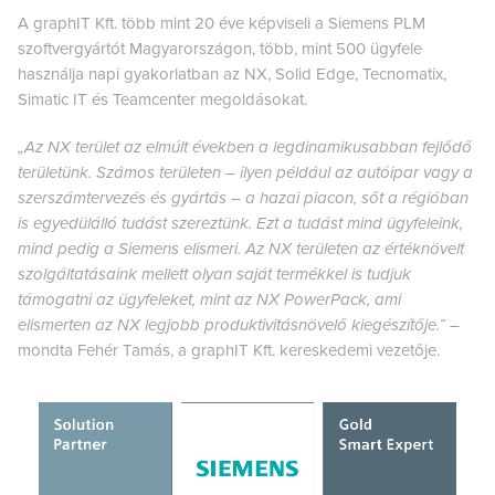
A graphIT Kft. több mint 20 éve képviseli a Siemens PLM
szoftvergyártót Magyarországon, több, mint 500 ügyfele
használja napi gyakorlatban az NX, Solid Edge, Tecnomatix,
Simatic IT és Teamcenter megoldásokat.
„Az NX terület az elmúlt években a legdinamikusabban fejlődő
területünk. Számos területen – ilyen például az autóipar vagy a
szerszámtervezés és gyártás – a hazai piacon, sőt a régióban
is egyedülálló tudást szereztünk. Ezt a tudást mind ügyfeleink,
mind pedig a Siemens elismeri. Az NX területen az értéknövelt
szolgáltatásaink mellett olyan saját termékkel is tudjuk
támogatni az
ügyfeleket, mint az NX PowerPack, ami
elismerten az NX legjobb produktivitásnövelő kiegészítője.”
–
mondta Fehér Tamás, a graphIT Kft. kereskedemi vezetője.