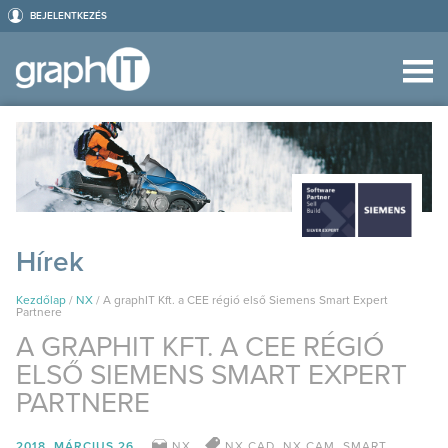
BEJELENTKEZÉS
Hírek
Kezdőlap
/
NX
/
A graphIT Kft. a CEE régió első Siemens Smart Expert
Partnere
A GRAPHIT KFT. A CEE RÉGIÓ
ELSŐ SIEMENS SMART EXPERT
PARTNERE
2018. MÁRCIUS 26.
NX
NX CAD
,
NX CAM
,
SMART