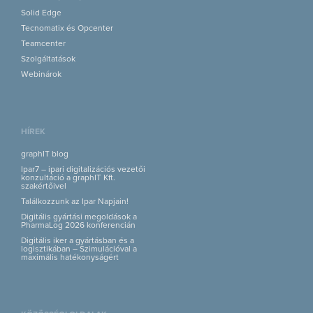
Solid Edge
Tecnomatix és Opcenter
Teamcenter
Szolgáltatások
Webinárok
HÍREK
graphIT blog
Ipar7 – ipari digitalizációs vezetői
konzultáció a graphIT Kft.
szakértőivel
Találkozzunk az Ipar Napjain!
Digitális gyártási megoldások a
PharmaLog 2026 konferencián
Digitális iker a gyártásban és a
logisztikában – Szimulációval a
maximális hatékonyságért