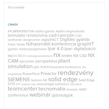
Tecnomatix
CÍMKÉK
#PLMPERSPEKTIVA
additív gyártás
Additív megmunkálás
cad/cam/plm
bemutató rendezvény
CAD
Digitális gyártás
digitalFACT.
szoftverek
designcenter
graphIT
felhasználói konferencia
Fehér Tamás
Ipar 4.0
Ipari digitalizáció
gyártás
hatékonyságnövelés
nx
NX
NX CAD
MACH-TECH
NX1899
minőségmenedzsment
plant
CAM
perspektíva
opcenter
simulation
plm
PLM Felhasználói Konferencia
plm
rendezvény
Preactor
PowerPack
megoldások
solid edge
SIEMENS
Solid Edge
Siemens NX
ST10
szerszámgép szimuláció
ST7
szakmai nap
szimuláció
teamcenter
tecnomatix
user
tervezés
webinár
conference
újdonságok