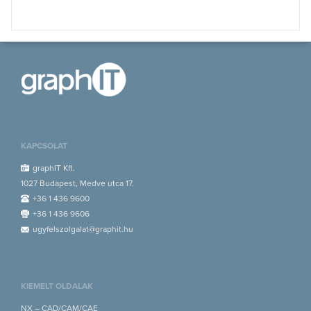
KAPCSOLAT
graphIT Kft.
1027 Budapest, Medve utca 17.
+36 1 436 9600
+36 1 436 9606
ugyfelszolgalat@graphit.hu
KIEMELT OLDALAK
NX – CAD/CAM/CAE