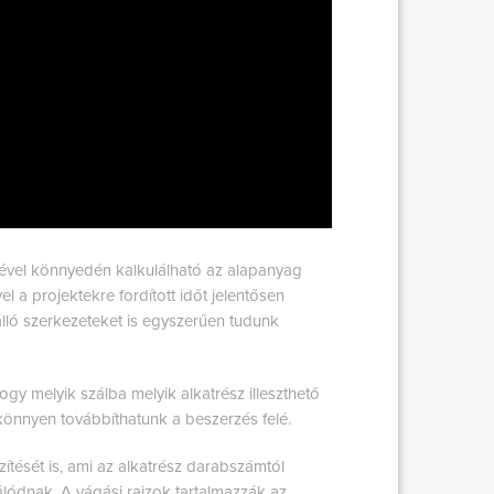
gével könnyedén kalkulálható az alapanyag
l a projektekre fordított időt jelentősen
lló szerkezeteket is egyszerűen tudunk
hogy melyik szálba melyik alkatrész illeszthető
önnyen továbbíthatunk a beszerzés felé.
zítését is, ami az alkatrész darabszámtól
álódnak. A vágási rajzok tartalmazzák az