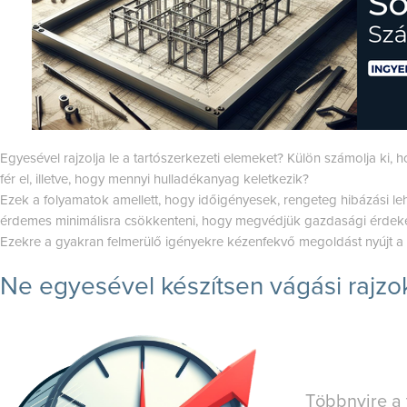
Egyesével rajzolja le a tartószerkezeti elemeket? Külön számolja ki,
fér el, illetve, hogy mennyi hulladékanyag keletkezik?
Ezek a folyamatok amellett, hogy időigényesek, rengeteg hibázási le
érdemes minimálisra csökkenteni, hogy megvédjük gazdasági érdeke
Ezekre a gyakran felmerülő igényekre kézenfekvő megoldást nyújt a 
Ne egyesével készítsen vágási rajzok
Többnyire a 