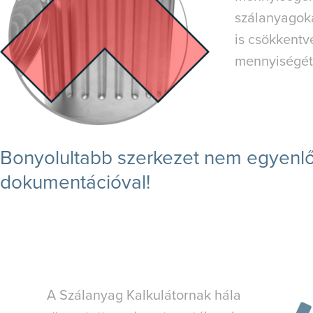
szálanyagoka
is csökkentv
mennyiségét
Bonyolultabb szerkezet nem egyenlő
dokumentációval!
A Szálanyag Kalkulátornak hála