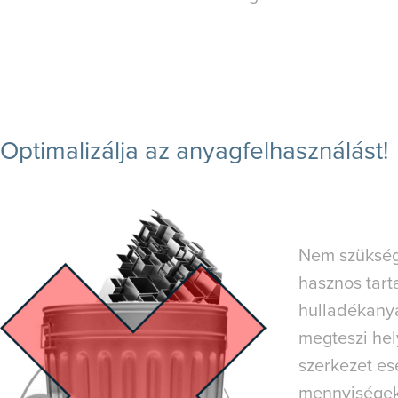
Optimalizálja az anyagfelhasználást!
Nem szükség
hasznos tarta
hulladékanya
megteszi hel
szerkezet es
mennyiségek