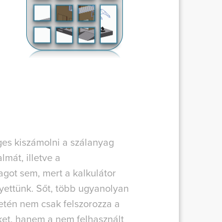
es kiszámolni a szálanyag
lmát, illetve a
got sem, mert a kalkulátor
yettünk. Sőt, több ugyanolyan
etén nem csak felszorozza a
et, hanem a nem felhasznált