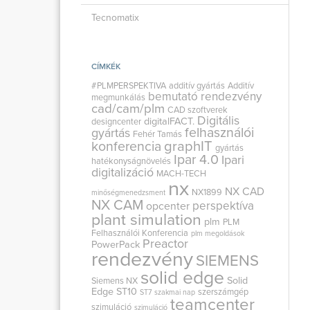
Tecnomatix
CÍMKÉK
#PLMPERSPEKTIVA
additív gyártás
Additív
bemutató rendezvény
megmunkálás
cad/cam/plm
CAD szoftverek
Digitális
digitalFACT.
designcenter
felhasználói
gyártás
Fehér Tamás
graphIT
konferencia
gyártás
Ipar 4.0
Ipari
hatékonyságnövelés
digitalizáció
MACH-TECH
nx
NX CAD
NX1899
minőségmenedzsment
NX CAM
perspektíva
opcenter
plant simulation
plm
PLM
Felhasználói Konferencia
plm megoldások
Preactor
PowerPack
rendezvény
SIEMENS
solid edge
Solid
Siemens NX
Edge ST10
szerszámgép
ST7
szakmai nap
teamcenter
szimuláció
szimuláció