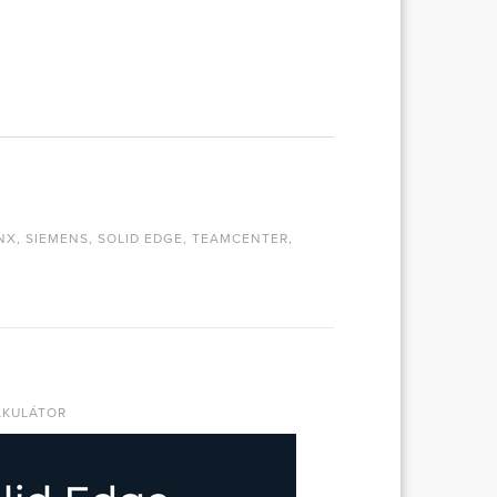
NX
,
SIEMENS
,
SOLID EDGE
,
TEAMCENTER
,
LKULÁTOR