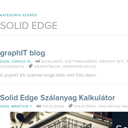
KATEGÓRIA SZŰRÉS
SOLID EDGE
graphIT blog
2026. JÚNIUS 15.
ÁLTALÁNOS
,
ESETTANULMÁNY
,
GRAPHIT KFT.
,
TECNOMATIX
GRAPHITBLOG
,
GRAPHITBLOG.HU
A graphIT Kft. szakmai blogja több, mint 500 cikkel.
Solid Edge Szálanyag Kalkulátor
2024. MÁRCIUS 7.
SOLID EDGE
SOLID EDGE
,
SZÁLANYAG KA