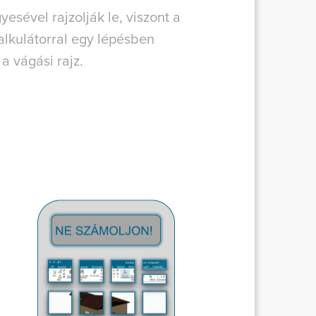
esével rajzolják le, viszont a
lkulátorral egy lépésben
a vágási rajz.