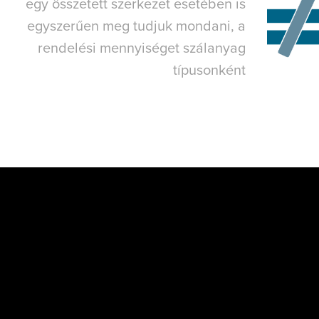
egy összetett szerkezet esetében is
egyszerűen meg tudjuk mondani, a
rendelési mennyiséget szálanyag
típusonként