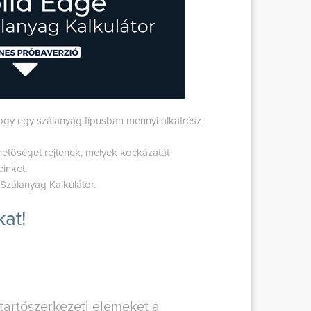
 hogy egy szálanyag típusban mennyi alkatrész
hetőséget rejtenek, melyek kockázatát
inket.
Szálanyag Kalkulátor.
at!
tartószerkezeti elemeket a