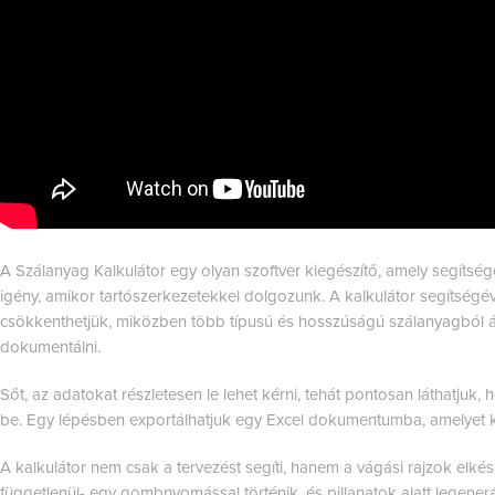
A Szálanyag Kalkulátor egy olyan szoftver kiegészítő, amely segítsé
igény, amikor tartószerkezetekkel dolgozunk. A kalkulátor segítségéve
csökkenthetjük, miközben több típusú és hosszúságú szálanyagból á
dokumentálni.
Sőt, az adatokat részletesen le lehet kérni, tehát pontosan láthatjuk, 
be. Egy lépésben exportálhatjuk egy Excel dokumentumba, amelyet k
A kalkulátor nem csak a tervezést segíti, hanem a vágási rajzok elkés
függetlenül- egy gombnyomással történik, és pillanatok alatt legener