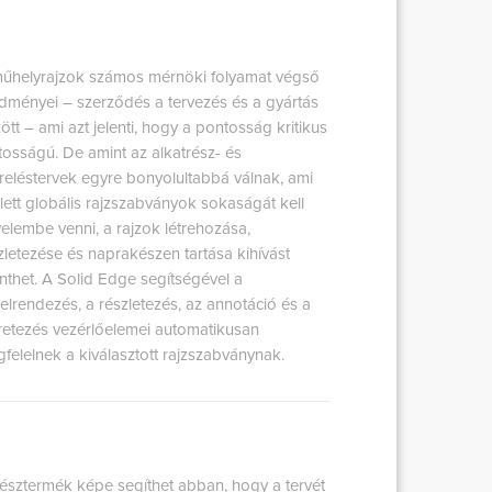
űhelyrajzok számos mérnöki folyamat végső
dményei – szerződés a tervezés és a gyártás
ött – ami azt jelenti, hogy a pontosság kritikus
tosságú. De amint az alkatrész- és
reléstervek egyre bonyolultabbá válnak, ami
lett globális rajzszabványok sokaságát kell
yelembe venni, a rajzok létrehozása,
zletezése és naprakészen tartása kihívást
enthet. A Solid Edge segítségével a
zelrendezés, a részletezés, az annotáció és a
etezés vezérlőelemei automatikusan
felelnek a kiválasztott rajzszabványnak.
észtermék képe segíthet abban, hogy a tervét