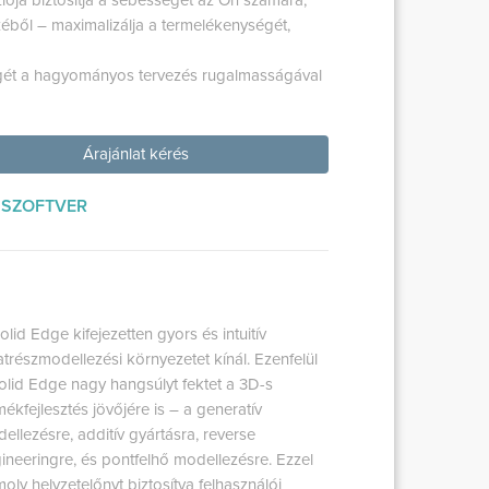
rziója biztosítja a sebességet az Ön számára,
zéből – maximalizálja a termelékenységét,
égét a hagyományos tervezés rugalmasságával
Árajánlat kérés
 SZOFTVER
olid Edge kifejezetten gyors és intuitív
atrészmodellezési környezetet kínál. Ezenfelül
olid Edge nagy hangsúlyt fektet a 3D-s
mékfejlesztés jövőjére is – a generatív
ellezésre, additív gyártásra, reverse
ineeringre, és pontfelhő modellezésre. Ezzel
oly helyzetelőnyt biztosítva felhasználói