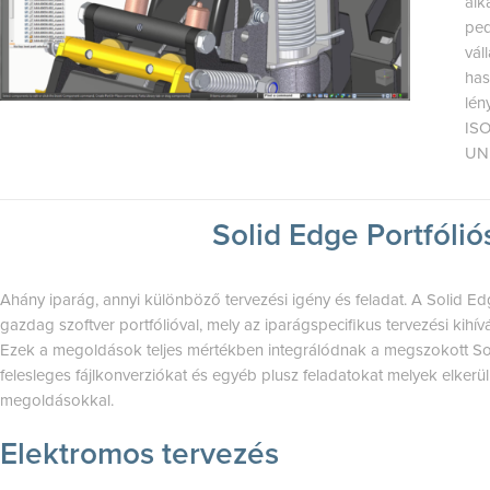
alk
ped
vál
has
lén
ISO
UN
Solid Edge Portfóli
Ahány iparág, annyi különböző tervezési igény és feladat. A Solid E
gazdag szoftver portfólióval, mely az iparágspecifikus tervezési kihí
Ezek a megoldások teljes mértékben integrálódnak a megszokott Sol
felesleges fájlkonverziókat és egyéb plusz feladatokat melyek elkerülh
megoldásokkal.
Elektromos tervezés