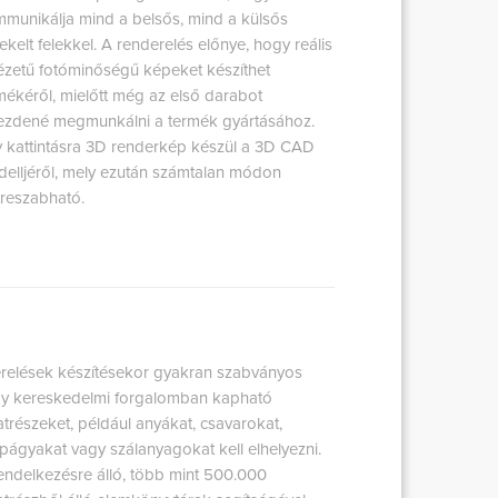
munikálja mind a belsős, mind a külsős
ekelt felekkel. A renderelés előnye, hogy reális
ézetű fotóminőségű képeket készíthet
mékéről, mielőtt még az első darabot
ezdené megmunkálni a termék gyártásához.
 kattintásra 3D renderkép készül a 3D CAD
elljéről, mely ezután számtalan módon
treszabható.
relések készítésekor gyakran szabványos
y kereskedelmi forgalomban kapható
atrészeket, például anyákat, csavarokat,
págyakat vagy szálanyagokat kell elhelyezni.
endelkezésre álló, több mint 500.000