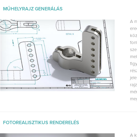
MŰHELYRAJZ GENERÁLÁS
A m
ere
köz
fon
sze
mel
fig
rés
jel
raj
mér
meg
FOTOREALISZTIKUS RENDERELÉS
A k