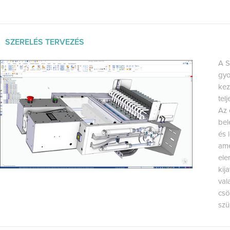
SZERELÉS TERVEZÉS
A S
gyo
kez
tel
Az 
bel
és 
ame
ele
kij
val
csö
szü