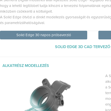
A Siemens Digital Industries által fejlesztett Solid Edge® legújabb ve
hogy a lehető legtöbbet tudja kihozni a tervezési folyamatának egés
miközben csökkenti a költségeit.
A Solid Edge ötvözi a direkt modellezés gyorsaságát és egyszerűs
és parametrizálhatóságával.
Solid Edge 30 napos próbaverzió
SOLID EDGE 3D CAD TERVEZŐ
ALKATRÉSZ MODELLEZÉS
A S
alk
a S
ter
mod
eng
kom