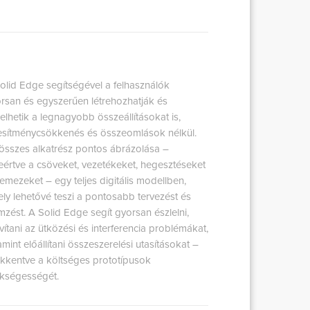
olid Edge segítségével a felhasználók
rsan és egyszerűen létrehozhatják és
elhetik a legnagyobb összeállításokat is,
jesítménycsökkenés és összeomlások nélkül.
összes alkatrész pontos ábrázolása –
eértve a csöveket, vezetékeket, hegesztéseket
lemezeket – egy teljes digitális modellben,
ly lehetővé teszi a pontosabb tervezést és
mzést. A Solid Edge segít gyorsan észlelni,
avítani az ütközési és interferencia problémákat,
amint előállítani összeszerelési utasításokat –
kkentve a költséges prototípusok
kségességét.