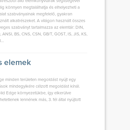
atrészből álló elemkönyvtárak segítségével
ig könnyen megtalálhatja és elhelyezheti a
lalat szabványainak megfelelő, gyakran
znált alkatrészeket. A világon használt összes
yeges szabványt tartalmazza az elemtár: DIN,
, ANSI, BS, CNS, CSN, GB/T, GOST, IS, JIS, KS,
I…
ós elemek
dge minden területen megoldást nyújt egy
vások mindegyikére célzott megoldást kínál.
id Edge környezetükbe, így elkerülve
etetlenek lennének más, 3. fél által nyújtott