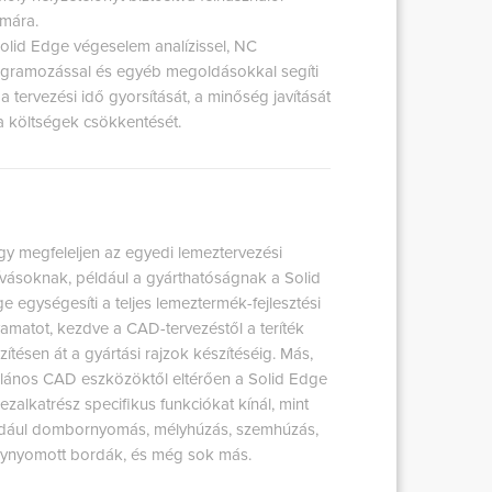
mára.
olid Edge végeselem analízissel, NC
gramozással és egyéb megoldásokkal segíti
 a tervezési idő gyorsítását, a minőség javítását
a költségek csökkentését.
y megfeleljen az egyedi lemeztervezési
ívásoknak, például a gyárthatóságnak a Solid
e egységesíti a teljes lemeztermék-fejlesztési
yamatot, kezdve a CAD-tervezéstől a teríték
zítésen át a gyártási rajzok készítéséig. Más,
alános CAD eszközöktől eltérően a Solid Edge
ezalkatrész specifikus funkciókat kínál, mint
dául dombornyomás, mélyhúzás, szemhúzás,
ynyomott bordák, és még sok más.