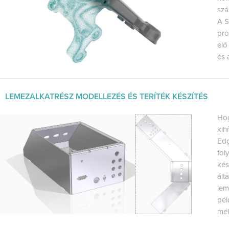
szá
A S
pro
elő
és 
LEMEZALKATRÉSZ MODELLEZÉS ÉS TERÍTÉK KÉSZÍTÉS
Hog
kih
Edg
fol
kés
ált
lem
pél
mél