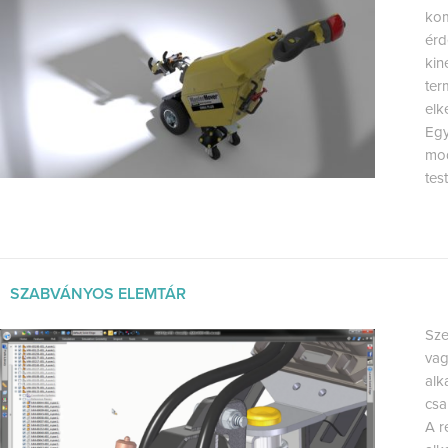
kom
érd
kin
ter
elk
Egy
mod
tes
SZABVÁNYOS ELEMTÁR
Sze
vag
alk
csa
A r