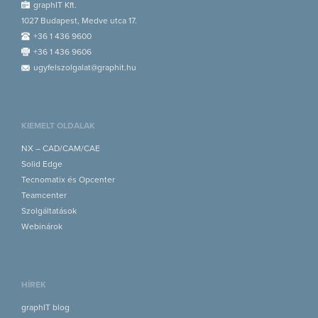
graphIT Kft.
1027 Budapest, Medve utca 17.
+36 1 436 9600
+36 1 436 9606
ugyfelszolgalat@graphit.hu
KIEMELT OLDALAK
NX – CAD/CAM/CAE
Solid Edge
Tecnomatix és Opcenter
Teamcenter
Szolgáltatások
Webinárok
HÍREK
graphIT blog