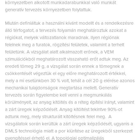
környezetben alkotott munkadarabunkkal való munkát
generatív tervezés környezetben folytattuk.
Miután definiáltuk a használni kívánt modellt és a rendelkezésre
álló térfogatot, a tervezés folyamán meghatároztuk azokat a
régiókat, melyek változatlanok maradnak. Ilyen régiónak
felelnek meg a furatok, rögzítési felületek, valamint a terhelt
felületünk. A vizsgálat alatt alkalmazott erőnek, a VEM
szimulációkból meghatározott visszaható erőt adtuk meg. Az
eredeti tömeg 29 g, a vizsgálat során ennek a tömegnek a
csökkentését végeztük el egy előre meghatározott értékkel,
mely a mi esetünkben 30 % volt, tehát a cél 20 g elérése azonos
mechanikai tulajdonságok megtartása mellett. Generatív
tervezés során figyelembe kell venni a megmunkálás
körülményeit, az anyag kitöltés és a réteg építési irányt, valamint
a zárt üregek képződését. Anyag kitöltést tekintve 90%-ot
adtunk meg, mely strukturált kitöltésnek felel meg. A
vizsgálatok során kerültük a zárt üregek képződését, ugyanis a
DMLS technológia miatt a por kiürítése az üregekből szerkezet
gyengítéssel érhető el. A topológiai optimalizálás