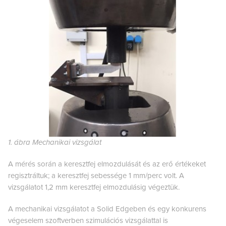
1. ábra Mechanikai vizsgálat
A mérés során a keresztfej elmozdulását és az erő értékeket
regisztráltuk; a keresztfej sebessége 1 mm/perc volt. A
vizsgálatot 1,2 mm keresztfej elmozdulásig végeztük.
A mechanikai vizsgálatot a Solid Edgeben és egy konkurens
végeselem szoftverben szimulációs vizsgálattal is