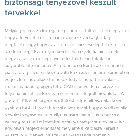
biztonsági tényezővel készült
tervekkel
Melyik géptervező kolléga ne gondolkodott volna el még azon,
hogy a tervezett konstrukciója vajon szilárdságtanilag
megfelelő, vagy hogy az alkatrésze nincs esetleg túlbiztosítva
szerkezetileg? Ezek olyan kérdések melyek, ha nincsenek
megválaszolva költségnövekedést, illetve indokolatlan
súlytöbbletet jelentenek. Azonban ezen kérdésekre már nem
csak a drága, kis -és közép vállalkozások számára elérhetetlen
végeselem modellező termékek tudják megadni a választ,
hiszen manapság egyre több CAD szoftver kínál tervezési
folyamatainkat szinkronban ellenőrző, integrált modulokat. A
graphIT Kft. által forgalmazott Solid Edge felhasználói köre
gyakran fordul hozzánk azzal a kérdéssel, hogy a szoftver által
készített végeselem modell, mennyire hasonlítható össze a
valóságban mért értékekkel, ezért szükségszerűnek tartottuk
egy olyan projekt elindítását mely erre a kérdésre keresi a
választ. A Budapesti Műszaki és Gazdaságtudományi