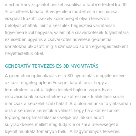
mechanikai vizsgálatot összehasonlítva a többi értékkel kb. 10
%-os eltérés látható. A végeselem modell és a mechanikai
vizsgálat közötti csekély különbséget olyan tényezők
befolyásolhatták, mint a készülék hegesztési varratainak
figyelmen kívül hagyása, valamint a csavarkötések folyáshatára,
ez esetben ugyanis a csavarkötés növelése geometriai
korlátokba ütközött, míg a szimuláció során egységes testként
helyettestettük őket.
GENERATÍV TERVEZÉS ÉS 3D NYOMTATÁS
A geometriai optimalizálás és a 3D nyomtatás megjelenésével
az ipar rengeteg új lehetFőséget kapott arra, hogy a
termékeken további fejlesztéseket hajtson végre. Ezen
innovációknak köszönhetően alkatrészeink kialakítása során
már csak a képzelet szab határt. A diplomamunka folytatásában
arra a kérdésre kerestük a választ, hogy ha alkatrészünket
topológiai optimalizálásnak vetjük alá, akkor adott
súlycsökkenés mellett meg tudjuk-e őrizni a merevségét a
kijelölt munkatartományon belül. A hagyományos tervezési