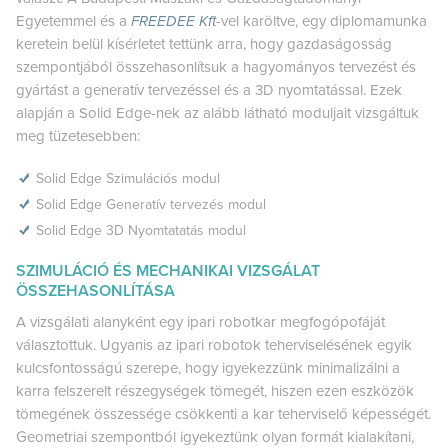
Egyetemmel és a
FREEDEE Kft
-vel karöltve, egy diplomamunka
keretein belül kísérletet tettünk arra, hogy gazdaságosság
szempontjából összehasonlítsuk a hagyományos tervezést és
gyártást a generatív tervezéssel és a 3D nyomtatással. Ezek
alapján a Solid Edge-nek az alább látható moduljait vizsgáltuk
meg tüzetesebben:
Solid Edge Szimulációs modul
Solid Edge Generatív tervezés modul
Solid Edge 3D Nyomtatatás modul
SZIMULÁCIÓ ÉS MECHANIKAI VIZSGÁLAT
ÖSSZEHASONLÍTÁSA
A vizsgálati alanyként egy ipari robotkar megfogópofáját
választottuk. Ugyanis az ipari robotok teherviselésének egyik
kulcsfontosságú szerepe, hogy igyekezzünk minimalizálni a
karra felszerelt részegységek tömegét, hiszen ezen eszközök
tömegének összessége csökkenti a kar teherviselő képességét.
Geometriai szempontból igyekeztünk olyan formát kialakítani,