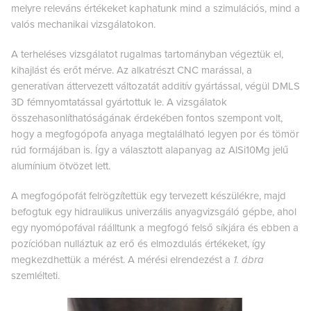
melyre releváns értékeket kaphatunk mind a szimulációs, mind a
valós mechanikai vizsgálatokon.
A terheléses vizsgálatot rugalmas tartományban végeztük el,
kihajlást és erőt mérve. Az alkatrészt CNC marással, a
generatívan áttervezett változatát additív gyártással, végül DMLS
3D fémnyomtatással gyártottuk le. A vizsgálatok
összehasonlíthatóságának érdekében fontos szempont volt,
hogy a megfogópofa anyaga megtalálható legyen por és tömör
rúd formájában is. Így a választott alapanyag az AlSi10Mg jelű
alumínium ötvözet lett.
A megfogópofát felrögzítettük egy tervezett készülékre, majd
befogtuk egy hidraulikus univerzális anyagvizsgáló gépbe, ahol
egy nyomópofával ráálltunk a megfogó felső síkjára és ebben a
pozícióban nulláztuk az erő és elmozdulás értékeket, így
megkezdhettük a mérést. A mérési elrendezést a
1. ábra
szemlélteti.