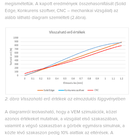
megismételtük. A kapott eredmények összehasonlítását (Solid
Edge, Konkurens szoftver, CNC – mechanikai vizsgálat) az
alább látható diagram szemlélteti (2.ábra).
2. ábra Visszaható erő értékek az elmozdulás függvényében
A diagramról leolvasható, hogy a VEM szimulációk, közel
azonos értékeket mutatnak, a vizsgálat első szakaszában,
valamint a végső szakaszban a görbék egymásra simulnak, a
közte lévő szakaszon pedig 10% alattiak az eltérések. A