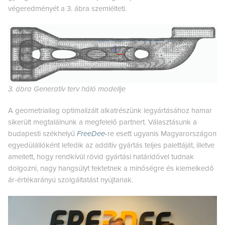
végeredményét a 3. ábra szemlélteti.
3. ábra Generatív terv háló modellje
A geometriailag optimalizált alkatrészünk legyártásához hamar
sikerült megtalálnunk a megfelelő partnert. Választásunk a
budapesti székhelyű
FreeDee-
re esett ugyanis Magyarországon
egyedülállóként lefedik az additív gyártás teljes palettáját, illetve
amellett, hogy rendkívül rövid gyártási határidővel tudnak
dolgozni, nagy hangsúlyt fektetnek a minőségre és kiemelkedő
ár-értékarányú szolgáltatást nyújtanak.