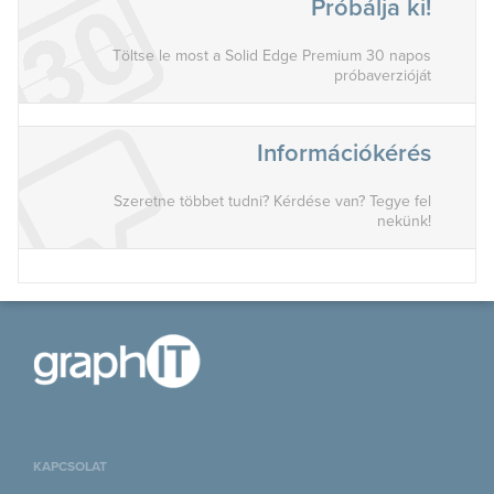
Próbálja ki!
Töltse le most a Solid Edge Premium 30 napos
próbaverzióját
Információkérés
Szeretne többet tudni? Kérdése van? Tegye fel
nekünk!
KAPCSOLAT