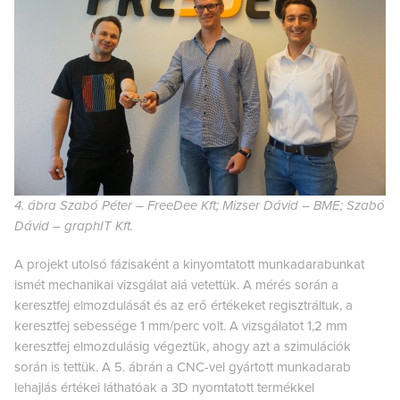
4. ábra Szabó Péter – FreeDee Kft; Mizser Dávid – BME; Szabó
Dávid – graphIT Kft.
A projekt utolsó fázisaként a kinyomtatott munkadarabunkat
ismét mechanikai vizsgálat alá vetettük. A mérés során a
keresztfej elmozdulását és az erő értékeket regisztráltuk, a
keresztfej sebessége 1 mm/perc volt. A vizsgálatot 1,2 mm
keresztfej elmozdulásig végeztük, ahogy azt a szimulációk
során is tettük. A 5. ábrán a CNC-vel gyártott munkadarab
lehajlás értékei láthatóak a 3D nyomtatott termékkel