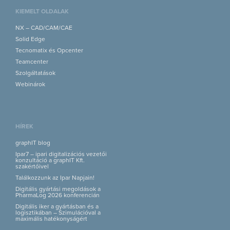
KIEMELT OLDALAK
NX – CAD/CAM/CAE
Solid Edge
Tecnomatix és Opcenter
Teamcenter
Szolgáltatások
Webinárok
HÍREK
graphIT blog
Ipar7 – ipari digitalizációs vezetői
konzultáció a graphIT Kft.
szakértőivel
Találkozzunk az Ipar Napjain!
Digitális gyártási megoldások a
PharmaLog 2026 konferencián
Digitális iker a gyártásban és a
logisztikában – Szimulációval a
maximális hatékonyságért