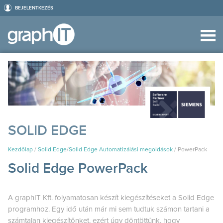
BEJELENTKEZÉS
SOLID EDGE
Kezdőlap
/
Solid Edge
/
Solid Edge Automatizálási megoldások
/
PowerPack
Solid Edge PowerPack
A graphIT Kft. folyamatosan készít kiegészítéseket a Solid Edge
programhoz. Egy idő után már mi sem tudtuk számon tartani a
számtalan kiegészítőnket, ezért úgy döntöttünk, hogy