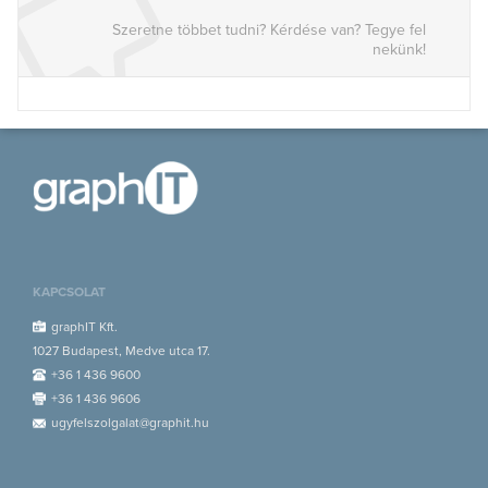
Szeretne többet tudni? Kérdése van? Tegye fel
nekünk!
KAPCSOLAT
graphIT Kft.
1027 Budapest, Medve utca 17.
+36 1 436 9600
+36 1 436 9606
ugyfelszolgalat@graphit.hu