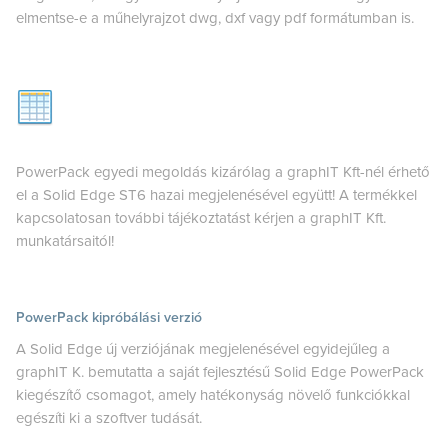
elmentse-e a műhelyrajzot dwg, dxf vagy pdf formátumban is.
PowerPack egyedi megoldás kizárólag a graphIT Kft-nél érhető
el a Solid Edge ST6 hazai megjelenésével együtt! A termékkel
kapcsolatosan további tájékoztatást kérjen a graphIT Kft.
munkatársaitól!
PowerPack kipróbálási verzió
A Solid Edge új verziójának megjelenésével egyidejűleg a
graphIT K. bemutatta a saját fejlesztésű Solid Edge PowerPack
kiegészítő csomagot, amely hatékonyság növelő funkciókkal
egészíti ki a szoftver tudását.