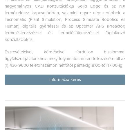
hagyományos CAD konzultációk,a Solid Edge és az NX
termékekhez kapcsolódóan, valamint egyre népszerűbbek a
Tecnomatix (Plant Simulation, Process Simulate Robotics és
Human) digitális gyártással és az Opcenter APS (Preactor)
termeléstervezéssel és termelésütemezéssel foglalkozó
konzultációk is.
Észrevételeivel, kérdéseivel forduljon bizalommal
ügyfélszolgálatunkhoz, mely folyamatosan rendelkezésére áll az
(1) 436-9600 telefonszámon hétfőtől péntekig 8:00-tól 17:00-ig
Információ kérés