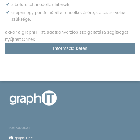
a befordított modellek hibásak,
csupán egy pontfelhő áll a rendelkezésére, de testre volna
szüksége,
akkor a graphIT Kft. adatkonverziós szolgáltatása segítséget
nyújthat Önnek!
Információ kérés
KAPCSOLAT
graphIT Kft.