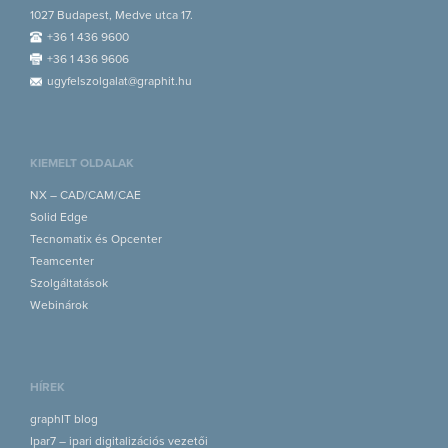
1027 Budapest, Medve utca 17.
+36 1 436 9600
+36 1 436 9606
ugyfelszolgalat@graphit.hu
KIEMELT OLDALAK
NX – CAD/CAM/CAE
Solid Edge
Tecnomatix és Opcenter
Teamcenter
Szolgáltatások
Webinárok
HÍREK
graphIT blog
Ipar7 – ipari digitalizációs vezetői