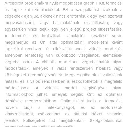
A felsorolt problémákra nyújt megoldást a graphIT Kft. termelési
és logisztikai szimulációkkal. Ezt a szolgáltatást azoknak a
cégeknek ajánljuk, akiknek nincs erőforrásuk egy ilyen szoftver
megvásárlására, vagy használatának elsajátítására, vagy
egyszerűen nincs idejük egy ilyen jellegű projekt elkészítésére.
A termelési és logisztikai szimulációk készítése során
megismerjük az Ön által optimalizálni, modellezni kívánt
logisztikai rendszert, és elkészítjük annak virtuális modelljét,
amelyben lehetőség van különböző vizsgálatok, elemzések
végrehajtására. A virtuális modellben végrehajthatók olyan
módosítások, amelyek a valós rendszerben hibákat, vagy
költségeket eredményeznének. Megvizsgálhatók a változások
hatásai, és a valós rendszerben is eszközölhetők a megfelelő
módosítások. A virtuális modell segítségével olyan
információkhoz juthat, amelyek segítik Önt az optimális
döntések meghozatalában. Optimalizálni tudja a termelést,
növelni tudja a hatékonyságot, és az erőforrások
kihasználtságát, csökkentheti az átfutási időket, valamint
jelentős költségeket tud megtakarítani. Szolgáltatásunkat