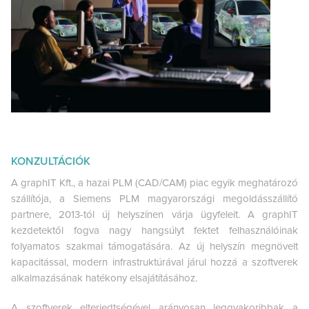
KONZULTÁCIÓK
A graphIT Kft., a hazai PLM (CAD/CAM) piac egyik meghatározó
szállítója, a Siemens PLM magyarországi megoldásszállító
partnere, 2013-tól új helyszínen várja ügyfeleit. A graphIT
kezdetektől fogva nagy hangsúlyt fektet felhasználóinak
folyamatos szakmai támogatására. Az új helyszín megnövelt
kapacitással, modern infrastruktúrával járul hozzá a szoftverek
alkalmazásának hatékony elsajátításához.
A szoftverek elterjedtségével arányosan leggyakoribbak a