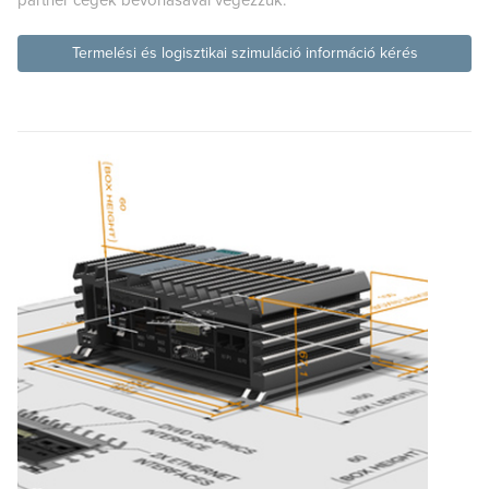
partner cégek bevonásával végezzük.
Termelési és logisztikai szimuláció információ kérés