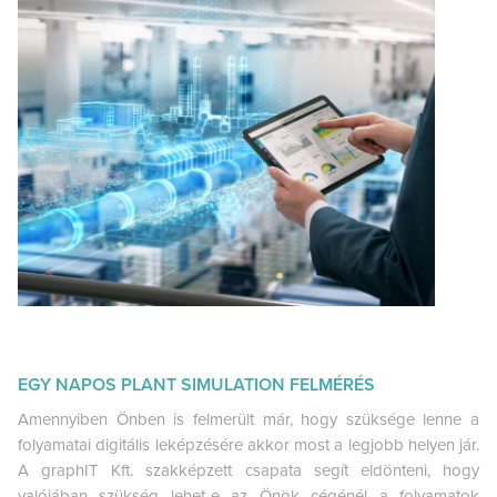
EGY NAPOS PLANT SIMULATION FELMÉRÉS
Amennyiben Önben is felmerült már, hogy szüksége lenne a
folyamatai digitális leképzésére akkor most a legjobb helyen jár.
A graphIT Kft. szakképzett csapata segít eldönteni, hogy
valójában szükség lehet-e az Önök cégénél a folyamatok