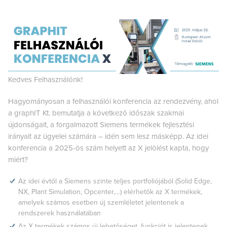
Kedves Felhasználónk!
Hagyományosan a felhasználói konferencia az rendezvény, ahol
a graphIT Kt. bemutatja a következő időszak szakmai
újdonságait, a forgalmazott Siemens termékek fejlesztési
irányait az ügyelei számára – idén sem lesz másképp. Az idei
konferencia a 2025-ös szám helyett az X jelölést kapta, hogy
miért?
Az idei évtől a Siemens szinte teljes portfoliójából (Solid Edge,
NX, Plant Simulation, Opcenter,…) elérhetők az X termékek,
amelyek számos esetben új szemléletet jelentenek a
rendszerek használatában
Az X termékek számos új lehetőséget, funkciót is jelentenek,