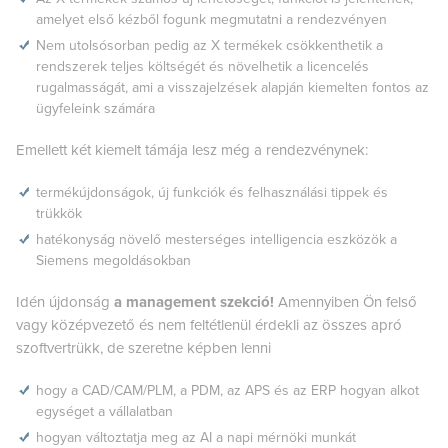
amelyet első kézből fogunk megmutatni a rendezvényen
Nem utolsósorban pedig az X termékek csökkenthetik a
rendszerek teljes költségét és növelhetik a licencelés
rugalmasságát, ami a visszajelzések alapján kiemelten fontos az
ügyfeleink számára
Emellett két kiemelt támája lesz még a rendezvénynek:
termékújdonságok, új funkciók és felhasználási tippek és
trükkök
hatékonyság növelő mesterséges intelligencia eszközök a
Siemens megoldásokban
Idén újdonság
a management szekció!
Amennyiben Ön felső
vagy középvezető és nem feltétlenül érdekli az összes apró
szoftvertrükk, de szeretne képben lenni
hogy a CAD/CAM/PLM, a PDM, az APS és az ERP hogyan alkot
egységet a vállalatban
hogyan változtatja meg az AI a napi mérnöki munkát