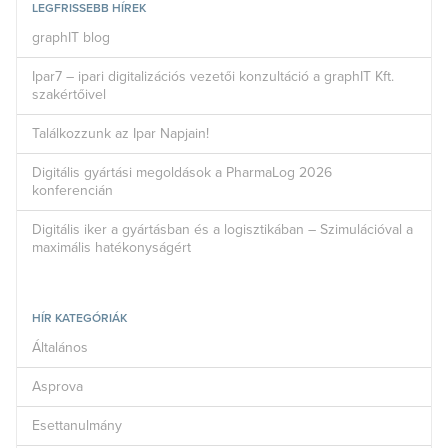
LEGFRISSEBB HÍREK
graphIT blog
Ipar7 – ipari digitalizációs vezetői konzultáció a graphIT Kft.
szakértőivel
Találkozzunk az Ipar Napjain!
Digitális gyártási megoldások a PharmaLog 2026
konferencián
Digitális iker a gyártásban és a logisztikában – Szimulációval a
maximális hatékonyságért
HÍR KATEGÓRIÁK
Általános
Asprova
Esettanulmány