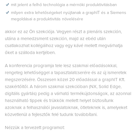
mit jelent a felhő technológia a mérnöki produktivitásban
milyen extra lehetőségeket nyújtanak a graphIT és a Siemens
megoldásai a produktivitás növelésére
akkor ez az Ön szekciója. Vegyen részt a plenáris szekción,
utána a menedzsment szekción, majd az ebéd után
csatlakozhat kollégáihoz vagy egy kávé mellett megvárhatja
őket a szálloda kertjében.
A konferencia programja tele lesz szakmai előadásokkal,
rengeteg lehetőséggel a tapasztalatcserére és az új ismeretek
megszerzésére. Összesen közel 20 előadással a graphIT Kft.
szakértőitől. A három szakmai szekcióban (NX, Solid Edge,
digitális gyártás) pedig a várható termékújdonságok, az azonnal
használható tippek és trükkök mellett helyet biztosítunk
azoknak a felhasználói javaslatoknak, ötleteknek is, amelyeket
közvetlenül a fejlesztők felé tudunk továbbítani.
Nézzük a tervezett programot: