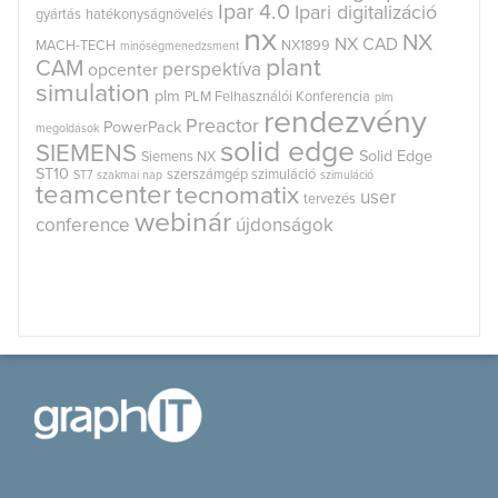
Ipar 4.0
Ipari digitalizáció
gyártás
hatékonyságnövelés
nx
NX
NX CAD
MACH-TECH
NX1899
minőségmenedzsment
plant
CAM
perspektíva
opcenter
simulation
plm
PLM Felhasználói Konferencia
plm
rendezvény
Preactor
PowerPack
megoldások
solid edge
SIEMENS
Solid Edge
Siemens NX
ST10
szerszámgép szimuláció
ST7
szakmai nap
szimuláció
teamcenter
tecnomatix
user
tervezés
webinár
conference
újdonságok