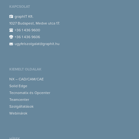
KAPCSOLAT
graphIT Kft.
1027 Budapest, Medve utca 17.
+36 1 436 9600
+36 1 436 9606
ugyfelszolgalat@graphit.hu
KIEMELT OLDALAK
NX – CAD/CAM/CAE
Solid Edge
Tecnomatix és Opcenter
Teamcenter
Szolgáltatások
Webinárok
HÍREK