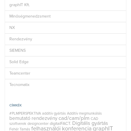
graphIT Kft.
Minőségmenedzsment
NX
Rendezvény
SIEMENS
Solid Edge
Teamcenter
Tecnomatix
CÍMKÉK
#PLMPERSPEKTIVA
additív gyártás
Additív megmunkálás
cad/cam/plm
bemutató rendezvény
CAD
Digitális gyártás
digitalFACT.
szoftverek
designcenter
graphIT
felhasználói konferencia
Fehér Tamás