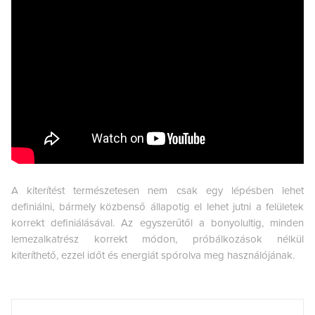
A kiterítést természetesen nem csak egy lépésben lehet
definiálni, bármely közbenső állapotig el lehet jutni a felületek
korrekt definiálásával. Az egyszerűtől a bonyolultig, minden
lemezalkatrész korrekt módon, próbálkozások nélkül
kiteríthető, ezzel időt és energiát spórolva meg használójának.