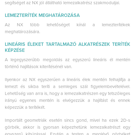
segítséget az NX jól átlátható lemezalkatrész szakmoduljai.
LEMEZTERÍTÉK MEGHATÁROZÁSA
Az NX több lehetőséget kínál a lemezterítékek
meghatározására.
LINEÁRIS ÉLEKET TARTALMAZÓ ALKATRÉSZEK TERÍTÉK
KÉPZÉSE
A legegyszerűbb megoldás az egyszerű lineáris él mentén
történő hajlítások kiterítésénél van.
Ilyenkor az NX egyszerűen a lineáris élek mentén felhajlítja a
lemezt és síkba teríti a semleges szál figyelembevételével.
Lehetőség van arra is, hogy a lemezalkatrészen egy tetszőleges
irányú egyenes mentén is elvégezzük a hajlítást és ennek
képezzük a terítékét.
Importált geometriák esetén sincs gond, mivel ha ezek 2D-s
görbék, akkor is gyorsan képezhetünk lemezalkatrészt egy
egyszerű kihúzással. Ezután a testen a meglévő görbéket