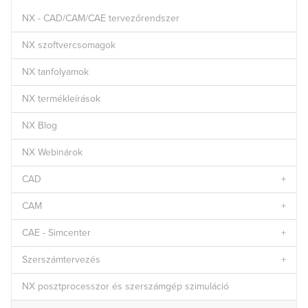
NX - CAD/CAM/CAE tervezőrendszer
NX szoftvercsomagok
NX tanfolyamok
NX termékleírások
NX Blog
NX Webinárok
CAD
CAM
CAE - Simcenter
Szerszámtervezés
NX posztprocesszor és szerszámgép szimuláció