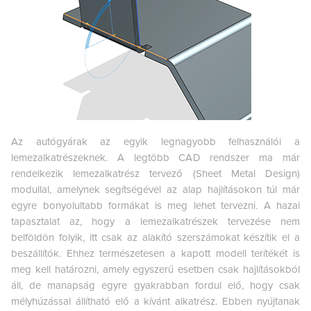
Az autógyárak az egyik legnagyobb felhasználói a
lemezalkatrészeknek. A legtöbb CAD rendszer ma már
rendelkezik lemezalkatrész tervező (Sheet Metal Design)
modullal, amelynek segítségével az alap hajlításokon túl már
egyre bonyolultabb formákat is meg lehet tervezni. A hazai
tapasztalat az, hogy a lemezalkatrészek tervezése nem
belföldön folyik, itt csak az alakító szerszámokat készítik el a
beszállítók. Ehhez természetesen a kapott modell terítékét is
meg kell határozni, amely egyszerű esetben csak hajlításokból
áll, de manapság egyre gyakrabban fordul elő, hogy csak
mélyhúzással állítható elő a kívánt alkatrész. Ebben nyújtanak