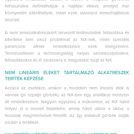
felhasználva definiálhatjuk a hajlítási éleket, amelyet már
könnyedén kiteríthetünk, mivel ezek standard lemezhajlítások
lesznek.
A nem lemezalkatrészként tervezett testmodellek felhasítása és
kiterítése sem okoz problémát az NX-nek, mivel speciális
parancsok állnak rendelkezésre ezek elvégzésére.
Természetesen a technológiailag helyes sarokkicsípésekre,
felhasításokra és él zárásokra is megoldást nyújt az NX.
NEM LINEÁRIS ÉLEKET TARTALMAZÓ ALKATRÉSZEK
TERÍTÉK KÉPZÉSE
Azokra az esetekre, amikor a modellen nem lineáris élek is
vannak (pl. szplájn görbék), az NX-ben egy analitikus módszer
áll rendelkezésre. Nagyon egyszerű a működése, az NX hálót
helyez el a modell felületeire, amely hálót utána a síkba, a
hosszak megmérésével felvetíti. Az így kialakult görbék adják
ezután a terítéket.