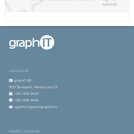
nekünk!
KAPCSOLAT
graphIT Kft.
1027 Budapest, Medve utca 17.
+36 1 436 9600
+36 1 436 9606
ugyfelszolgalat@graphit.hu
KIEMELT OLDALAK