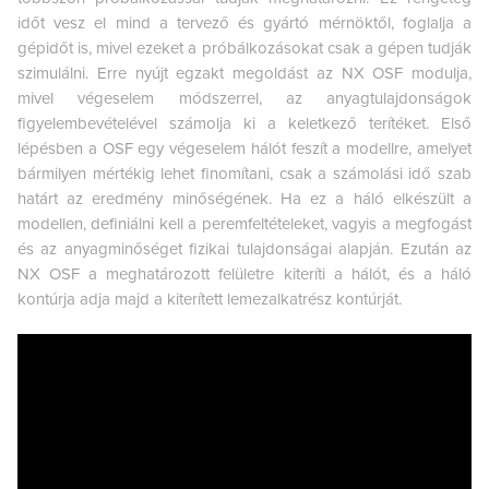
időt vesz el mind a tervező és gyártó mérnöktől, foglalja a
gépidőt is, mivel ezeket a próbálkozásokat csak a gépen tudják
szimulálni. Erre nyújt egzakt megoldást az NX OSF modulja,
mivel végeselem módszerrel, az anyagtulajdonságok
figyelembevételével számolja ki a keletkező terítéket. Első
lépésben a OSF egy végeselem hálót feszít a modellre, amelyet
bármilyen mértékig lehet finomítani, csak a számolási idő szab
határt az eredmény minőségének. Ha ez a háló elkészült a
modellen, definiálni kell a peremfeltételeket, vagyis a megfogást
és az anyagminőséget fizikai tulajdonságai alapján. Ezután az
NX OSF a meghatározott felületre kiteríti a hálót, és a háló
kontúrja adja majd a kiterített lemezalkatrész kontúrját.