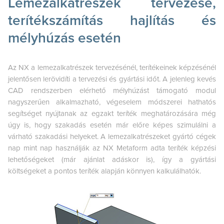
Lemezalkatrészek tervezése,
terítékszámítás hajlítás és
mélyhúzás esetén
Az NX a lemezalkatrészek tervezésénél, terítékeinek képzésénél
jelentősen lerövidíti a tervezési és gyártási időt. A jelenleg kevés
CAD rendszerben elérhető mélyhúzást támogató modul
nagyszerűen alkalmazható, végeselem módszerei hathatós
segítséget nyújtanak az egzakt teríték meghatározására még
úgy is, hogy szakadás esetén már előre képes szimulálni a
várható szakadási helyeket. A lemezalkatrészeket gyártó cégek
nap mint nap használják az NX Metaform adta teríték képzési
lehetőségeket (már ajánlat adáskor is), így a gyártási
költségeket a pontos teríték alapján könnyen kalkulálhatók.