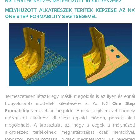
NX TERÍTÉK KÉPZÉS MÉLYHÚZOTT ALKATRÉSZHEZ
MÉLYHÚZOTT ALKATRÉSZEK TERÍTÉK KÉPZÉSE AZ NX
ONE STEP FORMABILITY SEGÍTSÉGÉVEL
Természetesen létezik egy másik megoldás is az ilyen és ennél
bonyolultabb modellek kiterítésére is. Az NX
One Step
Formability
végeselem megoldó. Ennek segítségével bármely
mélyhúzott alkatrész kiterítése egzakt módon, percek alatt
megoldható. A tapasztalat az, hogy a cégek a mélyhúzott
alkatrészek terítékének meghatározását csak iterációval,
többszöri próbálkozással tudják meghatározni. Ez rengeteg