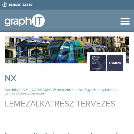
BEJELENTKEZÉS
NX
Kezdőlap
/
NX – CAD/CAM/CAE tervezőrendszer
/
Egyedi megoldások
/
Lemezalkatrész tervezés
LEMEZALKATRÉSZ TERVEZÉS