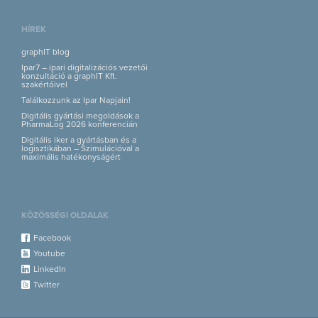
HÍREK
graphIT blog
Ipar7 – ipari digitalizációs vezetői
konzultáció a graphIT Kft.
szakértőivel
Találkozzunk az Ipar Napjain!
Digitális gyártási megoldások a
PharmaLog 2026 konferencián
Digitális iker a gyártásban és a
logisztikában – Szimulációval a
maximális hatékonyságért
KÖZÖSSÉGI OLDALAK
Facebook
Youtube
LinkedIn
Twitter