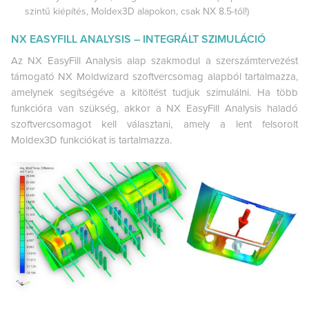
szintű kiépítés, Moldex3D alapokon, csak NX 8.5-től!)
NX EASYFILL ANALYSIS – INTEGRÁLT SZIMULÁCIÓ
Az NX EasyFill Analysis alap szakmodul a szerszámtervezést
támogató NX Moldwizard szoftvercsomag alapból tartalmazza,
amelynek segítségéve a kitöltést tudjuk szimulálni. Ha több
funkcióra van szükség, akkor a NX EasyFill Analysis haladó
szoftvercsomagot kell választani, amely a lent felsorolt
Moldex3D funkciókat is tartalmazza.