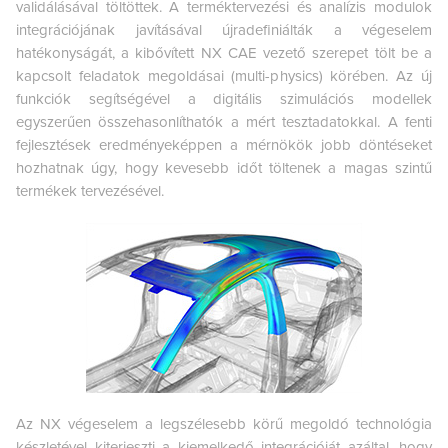
validálásával töltöttek. A terméktervezési és analízis modulok
integrációjának javításával újradefiniálták a végeselem
hatékonyságát, a kibővített NX CAE vezető szerepet tölt be a
kapcsolt feladatok megoldásai (multi-physics) körében. Az új
funkciók segítségével a digitális szimulációs modellek
egyszerűen összehasonlíthatók a mért tesztadatokkal. A fenti
fejlesztések eredményeképpen a mérnökök jobb döntéseket
hozhatnak úgy, hogy kevesebb időt töltenek a magas szintű
termékek tervezésével.
Az NX végeselem a legszélesebb körű megoldó technológia
készletével kiterjeszti a kiemelkedő integrációját azáltal, hogy