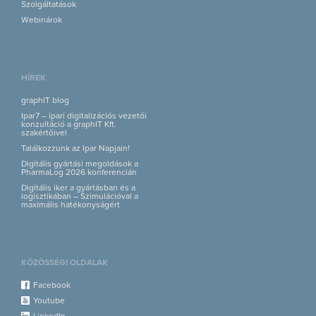
Szolgáltatások
Webinárok
HÍREK
graphIT blog
Ipar7 – ipari digitalizációs vezetői
konzultáció a graphIT Kft.
szakértőivel
Találkozzunk az Ipar Napjain!
Digitális gyártási megoldások a
PharmaLog 2026 konferencián
Digitális iker a gyártásban és a
logisztikában – Szimulációval a
maximális hatékonyságért
KÖZÖSSÉGI OLDALAK
Facebook
Youtube