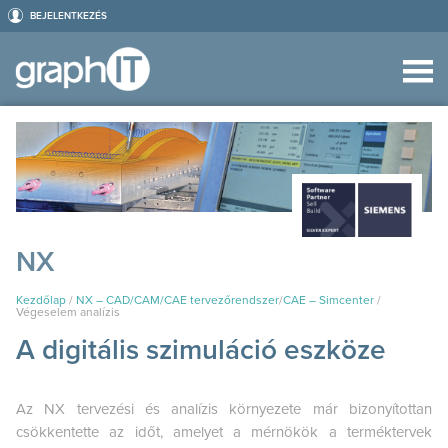
BEJELENTKEZÉS
NX
Kezdőlap
/
NX – CAD/CAM/CAE tervezőrendszer
/
CAE – Simcenter
/
Végeselem analízis
A digitális szimuláció eszköze
Az NX tervezési és analízis környezete már bizonyítottan
csökkentette az időt, amelyet a mérnökök a terméktervek