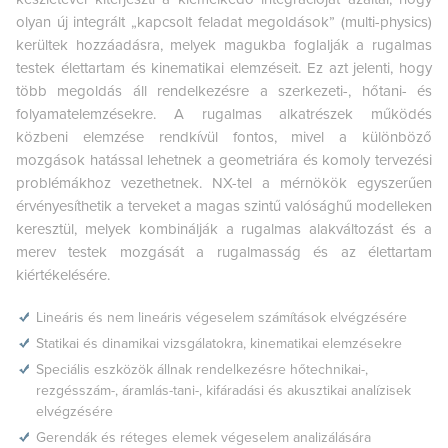
olyan új integrált „kapcsolt feladat megoldások” (multi-physics)
kerültek hozzáadásra, melyek magukba foglalják a rugalmas
testek élettartam és kinematikai elemzéseit. Ez azt jelenti, hogy
több megoldás áll rendelkezésre a szerkezeti-, hőtani- és
folyamatelemzésekre. A rugalmas alkatrészek működés
közbeni elemzése rendkívül fontos, mivel a különböző
mozgások hatással lehetnek a geometriára és komoly tervezési
problémákhoz vezethetnek. NX-tel a mérnökök egyszerűen
érvényesíthetik a terveket a magas szintű valósághű modelleken
keresztül, melyek kombinálják a rugalmas alakváltozást és a
merev testek mozgását a rugalmasság és az élettartam
kiértékelésére.
Lineáris és nem lineáris végeselem számítások elvégzésére
Statikai és dinamikai vizsgálatokra, kinematikai elemzésekre
Speciális eszközök állnak rendelkezésre hőtechnikai-,
rezgésszám-, áramlás-tani-, kifáradási és akusztikai analízisek
elvégzésére
Gerendák és réteges elemek végeselem analizálására