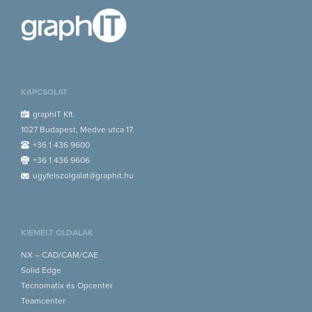
KAPCSOLAT
graphIT Kft.
1027 Budapest, Medve utca 17.
+36 1 436 9600
+36 1 436 9606
ugyfelszolgalat@graphit.hu
KIEMELT OLDALAK
NX – CAD/CAM/CAE
Solid Edge
Tecnomatix és Opcenter
Teamcenter