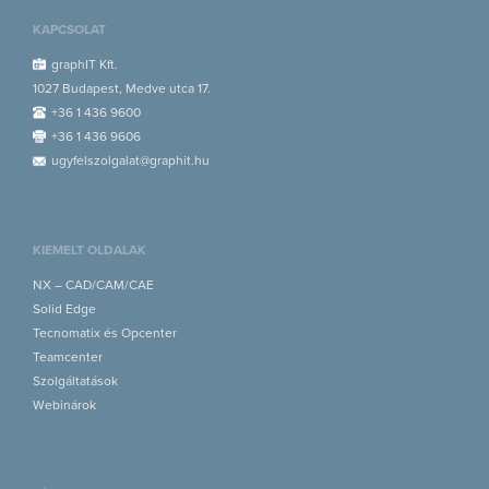
KAPCSOLAT
graphIT Kft.
1027 Budapest, Medve utca 17.
+36 1 436 9600
+36 1 436 9606
ugyfelszolgalat@graphit.hu
KIEMELT OLDALAK
NX – CAD/CAM/CAE
Solid Edge
Tecnomatix és Opcenter
Teamcenter
Szolgáltatások
Webinárok