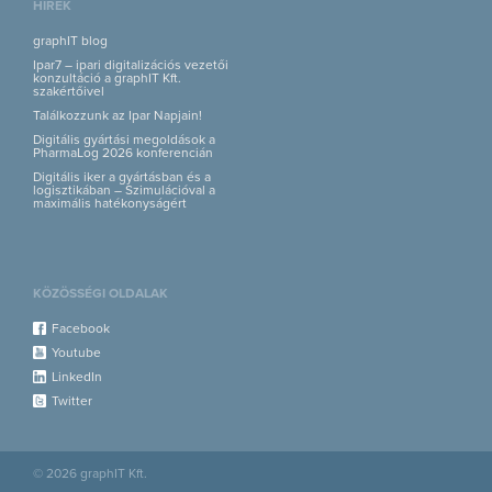
HÍREK
graphIT blog
Ipar7 – ipari digitalizációs vezetői
konzultáció a graphIT Kft.
szakértőivel
Találkozzunk az Ipar Napjain!
Digitális gyártási megoldások a
PharmaLog 2026 konferencián
Digitális iker a gyártásban és a
logisztikában – Szimulációval a
maximális hatékonyságért
KÖZÖSSÉGI OLDALAK
Facebook
Youtube
LinkedIn
Twitter
© 2026 graphIT Kft.