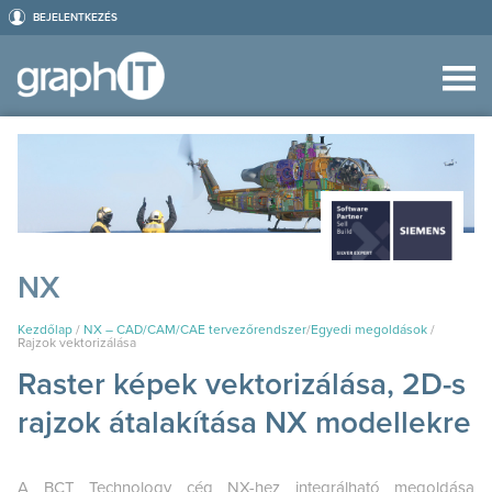
BEJELENTKEZÉS
NX
Kezdőlap
/
NX – CAD/CAM/CAE tervezőrendszer
/
Egyedi megoldások
/
Rajzok vektorizálása
Raster képek vektorizálása, 2D-s
rajzok átalakítása NX modellekre
A BCT Technology cég NX-hez integrálható megoldása