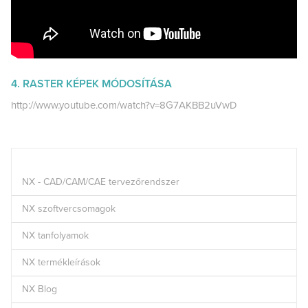
4. RASTER KÉPEK MÓDOSÍTÁSA
http://www.youtube.com/watch?v=8G7AKBB2uVwD
NX - CAD/CAM/CAE tervezőrendszer
NX szoftvercsomagok
NX tanfolyamok
NX termékleírások
NX Blog