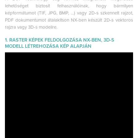
lehetőséget biztosít felhasználóinak, hogy bármilyen
képformátumot (TIF, JPG, BMP, …) vagy 2D-s szkennelt rajzot,
PDF dokumentumot átalakítson NX-ben készült 2D-s vektoros
rajzra vagy 3D-s modellre.
1. RASTER KÉPEK FELDOLGOZÁSA NX-BEN, 3D-S
MODELL LÉTREHOZÁSA KÉP ALAPJÁN