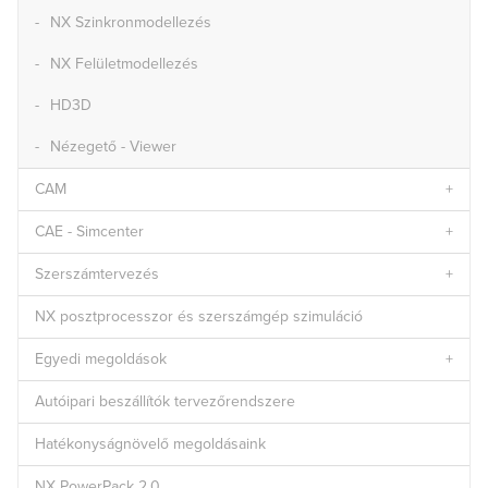
NX Szinkronmodellezés
NX Felületmodellezés
HD3D
Nézegető - Viewer
CAM
CAE - Simcenter
Szerszámtervezés
NX posztprocesszor és szerszámgép szimuláció
Egyedi megoldások
Autóipari beszállítók tervezőrendszere
Hatékonyságnövelő megoldásaink
NX PowerPack 2.0