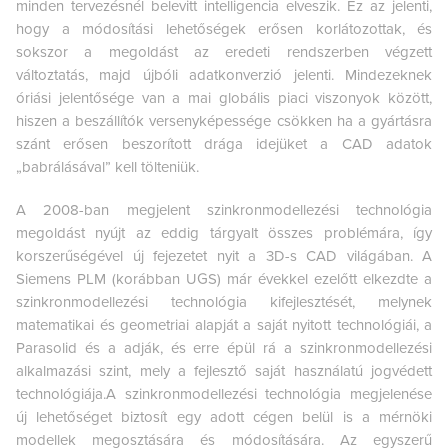
minden tervezésnél belevitt intelligencia elveszik. Ez az jelenti,
hogy a módosítási lehetőségek erősen korlátozottak, és
sokszor a megoldást az eredeti rendszerben végzett
változtatás, majd újbóli adatkonverzió jelenti. Mindezeknek
óriási jelentősége van a mai globális piaci viszonyok között,
hiszen a beszállítók versenyképessége csökken ha a gyártásra
szánt erősen beszorított drága idejüket a CAD adatok
„babrálásával” kell tölteniük.
A 2008-ban megjelent szinkronmodellezési technológia
megoldást nyújt az eddig tárgyalt összes problémára, így
korszerűségével új fejezetet nyit a 3D-s CAD világában. A
Siemens PLM (korábban UGS) már évekkel ezelőtt elkezdte a
szinkronmodellezési technológia kifejlesztését, melynek
matematikai és geometriai alapját a saját nyitott technológiái, a
Parasolid és a adják, és erre épül rá a szinkronmodellezési
alkalmazási szint, mely a fejlesztő saját használatú jogvédett
technológiája.A szinkronmodellezési technológia megjelenése
új lehetőséget biztosít egy adott cégen belül is a mérnöki
modellek megosztására és módosítására. Az egyszerű