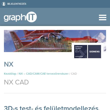
BEJELENTKEZÉS
NX
Kezdőlap
/
NX – CAD/CAM/CAE tervezőrendszer
/
CAD
NX CAD
3D-s test- és felületmodellezés,