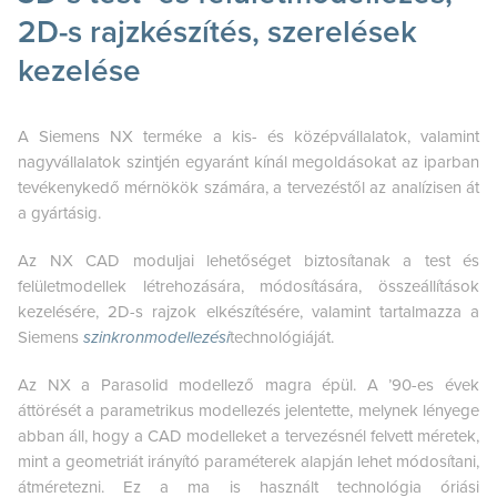
2D-s rajzkészítés, szerelések
kezelése
A Siemens NX terméke a kis- és középvállalatok, valamint
nagyvállalatok szintjén egyaránt kínál megoldásokat az iparban
tevékenykedő mérnökök számára, a tervezéstől az analízisen át
a gyártásig.
Az NX CAD moduljai lehetőséget biztosítanak a test és
felületmodellek létrehozására, módosítására, összeállítások
kezelésére, 2D-s rajzok elkészítésére, valamint tartalmazza a
Siemens
szinkronmodellezési
technológiáját.
Az NX a Parasolid modellező magra épül. A ’90-es évek
áttörését a parametrikus modellezés jelentette, melynek lényege
abban áll, hogy a CAD modelleket a tervezésnél felvett méretek,
mint a geometriát irányító paraméterek alapján lehet módosítani,
átméretezni. Ez a ma is használt technológia óriási