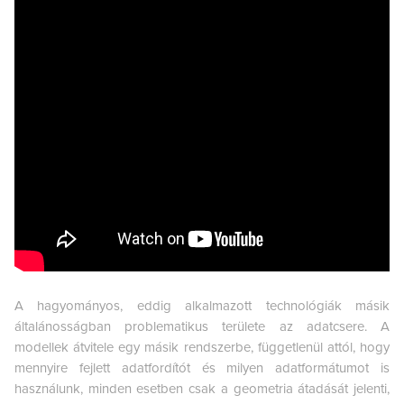
A hagyományos, eddig alkalmazott technológiák másik
általánosságban problematikus területe az adatcsere. A
modellek átvitele egy másik rendszerbe, függetlenül attól, hogy
mennyire fejlett adatfordítót és milyen adatformátumot is
használunk, minden esetben csak a geometria átadását jelenti,