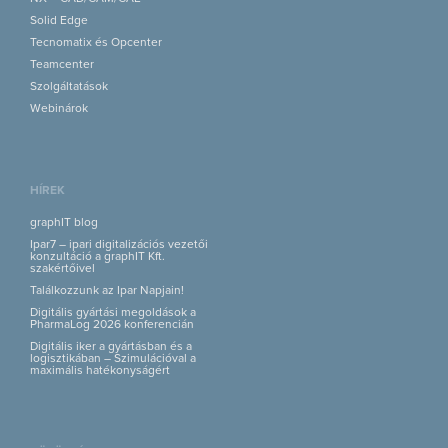
Solid Edge
Tecnomatix és Opcenter
Teamcenter
Szolgáltatások
Webinárok
HÍREK
graphIT blog
Ipar7 – ipari digitalizációs vezetői
konzultáció a graphIT Kft.
szakértőivel
Találkozzunk az Ipar Napjain!
Digitális gyártási megoldások a
PharmaLog 2026 konferencián
Digitális iker a gyártásban és a
logisztikában – Szimulációval a
maximális hatékonyságért