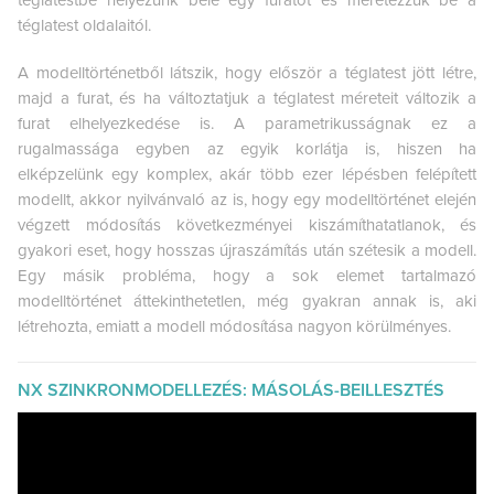
téglatest oldalaitól.
A modelltörténetből látszik, hogy először a téglatest jött létre,
majd a furat, és ha változtatjuk a téglatest méreteit változik a
furat elhelyezkedése is. A parametrikusságnak ez a
rugalmassága egyben az egyik korlátja is, hiszen ha
elképzelünk egy komplex, akár több ezer lépésben felépített
modellt, akkor nyilvánvaló az is, hogy egy modelltörténet elején
végzett módosítás következményei kiszámíthatatlanok, és
gyakori eset, hogy hosszas újraszámítás után szétesik a modell.
Egy másik probléma, hogy a sok elemet tartalmazó
modelltörténet áttekinthetetlen, még gyakran annak is, aki
létrehozta, emiatt a modell módosítása nagyon körülményes.
NX SZINKRONMODELLEZÉS: MÁSOLÁS-BEILLESZTÉS