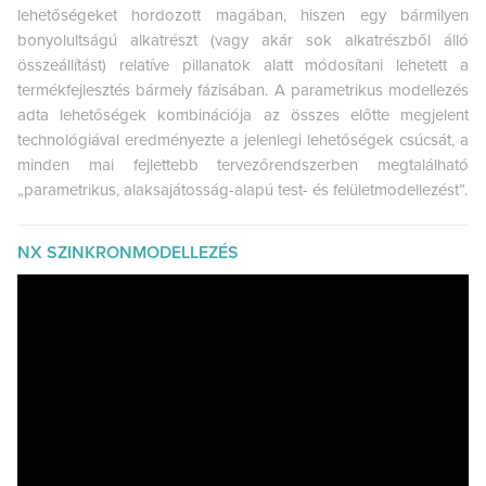
lehetőségeket hordozott magában, hiszen egy bármilyen
bonyolultságú alkatrészt (vagy akár sok alkatrészből álló
összeállítást) relatíve pillanatok alatt módosítani lehetett a
termékfejlesztés bármely fázisában. A parametrikus modellezés
adta lehetőségek kombinációja az összes előtte megjelent
technológiával eredményezte a jelenlegi lehetőségek csúcsát, a
minden mai fejlettebb tervezőrendszerben megtalálható
„parametrikus, alaksajátosság-alapú test- és felületmodellezést”.
NX SZINKRONMODELLEZÉS