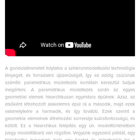
A gondolatmenetet folytatva a szinkronmodellezési technológia
lényegét, és forradalmi újszerűségét, így ez eddig csúcsnak
számító parametrikus modellezés korlátain keresztül tudjuk
megérteni. A parametrikus modellezés során az egyes
geometriai elemek hiearchikusan egymásra épülnek. Azaz, az
elsőként létrehozott alakelemre épül rá a második, majd ezek
valamelyikére a harmadik, és így tovább. Ezek szerint a
geometria elemeinek létrehozási sorrendje kulcsfontosságú, és
kötött. Ez a hiearchikus felépítés egy ún. modelltörténetben
(vagy modellfában) van rögzítve. Vegyünk egyszerű példát, egy
téglatestbe helyezünk bele egy furatot és méretezzük be a