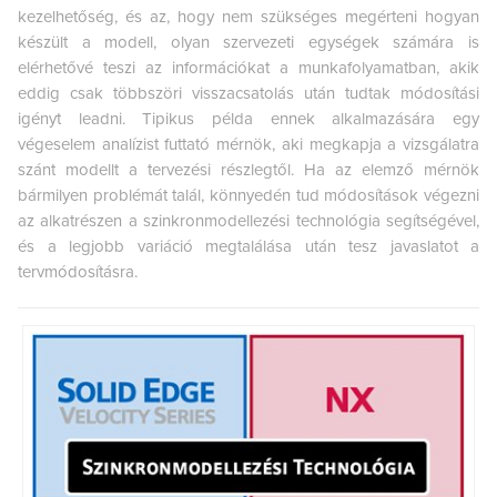
kezelhetőség, és az, hogy nem szükséges megérteni hogyan
készült a modell, olyan szervezeti egységek számára is
elérhetővé teszi az információkat a munkafolyamatban, akik
eddig csak többszöri visszacsatolás után tudtak módosítási
igényt leadni. Tipikus példa ennek alkalmazására egy
végeselem analízist futtató mérnök, aki megkapja a vizsgálatra
szánt modellt a tervezési részlegtől. Ha az elemző mérnök
bármilyen problémát talál, könnyedén tud módosítások végezni
az alkatrészen a szinkronmodellezési technológia segítségével,
és a legjobb variáció megtalálása után tesz javaslatot a
tervmódosításra.