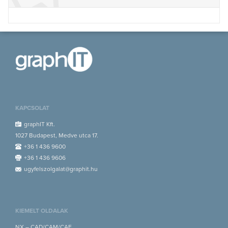
KAPCSOLAT
graphIT Kft.
1027 Budapest, Medve utca 17.
+36 1 436 9600
+36 1 436 9606
ugyfelszolgalat@graphit.hu
KIEMELT OLDALAK
NX – CAD/CAM/CAE