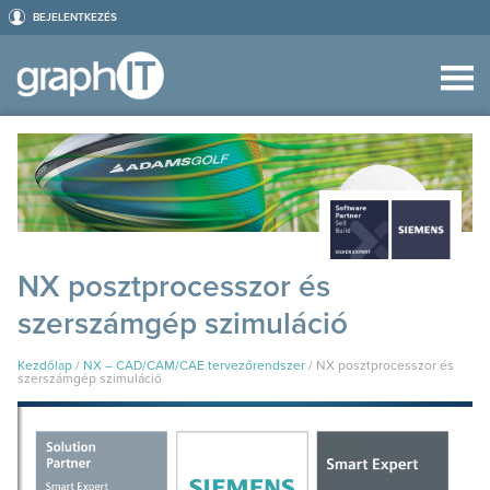
BEJELENTKEZÉS
NX posztprocesszor és
szerszámgép szimuláció
Kezdőlap
/
NX – CAD/CAM/CAE tervezőrendszer
/
NX posztprocesszor és
szerszámgép szimuláció