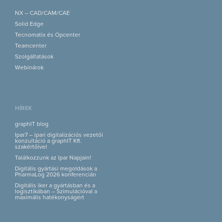
NX – CAD/CAM/CAE
Solid Edge
Tecnomatix és Opcenter
Teamcenter
Szolgáltatások
Webinárok
HÍREK
graphIT blog
Ipar7 – ipari digitalizációs vezetői
konzultáció a graphIT Kft.
szakértőivel
Találkozzunk az Ipar Napjain!
Digitális gyártási megoldások a
PharmaLog 2026 konferencián
Digitális iker a gyártásban és a
logisztikában – Szimulációval a
maximális hatékonyságért