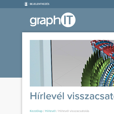
BEJELENTKEZÉS
Hírlevél visszacsa
Kezdőlap
/
Hírlevél
/
Hírlevél visszacsatolás