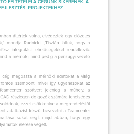
Ő FELTÉTELEI A CÉGÜNK SIKERÉNEK. A
FEJLESZTÉSI PROJEKTEKHEZ
nban áttértek volna, elvégeztek egy előzetes
,” mondja Rudnicki. „Tisztán láttuk, hogy a
ész integrálási lehetőségekkel rendelkezik.
 mind a mérnöki, mind pedig a pénzügyi vezető
a cég megossza a mérnöki adatokat a világ
n fontos szempont, mivel így ugyanazokat az
A Teamcenter szoftvert jelenleg a műhely, a
em CAD részlegen dolgozók számára lehetséges
solódnak, ezzel csökkentve a megrendeléstől
ent adatbázist készül bevezetni a Teamcenter
onalitása sokat segít majd abban, hogy egy
lyamatok elérése végett.