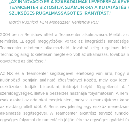
„AZ INNOVÁCIÓ ÉS A SZABADALMAK LEVÉDÉSE ALAPVET
TEAMCENTER BIZTOSÍTJA SZÁMUNKRA A KUTATÁSI ÉS 
SZÜKSÉGES RUGALMASSÁGOT ÉS IRÁNYÍTÁST.”
Martin Rudnicki, PLM Menedzser, Renishaw PLC
2004-ben a Renishaw áttért a Teamcenter alkalmazásra. Mielőtt azo
felmérést. „Eléggé meggyőzőek voltak az integrációs lehetőségek
Teamcenter mindenre alkalmazható, továbbá elég rugalmas interf
Technológiailag tökéletesen megfelelő volt az alkalmazás, továbbá
egyetértett az áttéréssel.”
Az NX és a Teamcenter segítségével lehetőség van arra, hogy 
különböző pontjain található létesítményei között, mely egy ige
eszközöket tudják biztosítani, földrajzi helytől függetlenül. 
szerelőegységek, illetve a beszerzés használja folyamatosan. A n
csak azokat az adatokat megtekinteni, melyek a munkájukhoz kapc
az eladásig eltelt időt. A Renishaw jelenleg egy eszköz menedzsm
alkalmazás segítségével. A Teamcenter alkatrész tervező funkci
egységes folyamat dokumentáció jöjjön létre az egységes gyártási fo