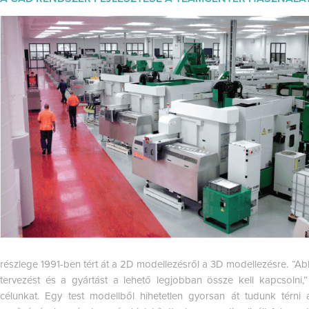
részlege 1991-ben tért át a 2D modellezésről a 3D modellezésre. “Abb
tervezést és a gyártást a lehető legjobban össze kell kapcsolni
célunkat. Egy test modellből hihetetlen gyorsan át tudunk térni