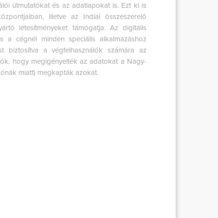
lói útmutatókat és az adatlapokat is. Ezt ki is
zpontjaiban, illetve az Indiai összeszerelő
ártó létesítményeket támogatja. Az digitális
és a cégnél minden speciális alkalmazáshoz
ést biztosítva a végfelhasználók számára az
álók, hogy megigényelték az adatokat a Nagy-
zónák miatt) megkapták azokat.