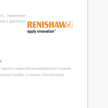
zott – Teamcenter®
kat a gyártással
k:
 napokra csökkentett termékfejlesztési folyamat
észleg hozzáfér a releváns információkhoz