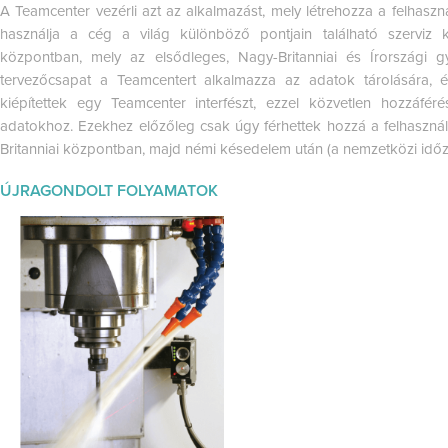
A Teamcenter vezérli azt az alkalmazást, mely létrehozza a felhaszná
használja a cég a világ különböző pontjain található szerviz kö
központban, mely az elsődleges, Nagy-Britanniai és Írországi gy
tervezőcsapat a Teamcentert alkalmazza az adatok tárolására, 
kiépítettek egy Teamcenter interfészt, ezzel közvetlen hozzáfér
adatokhoz. Ezekhez előzőleg csak úgy férhettek hozzá a felhaszn
Britanniai központban, majd némi késedelem után (a nemzetközi idő
ÚJRAGONDOLT FOLYAMATOK