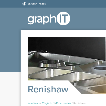
BEJELENTKEZÉS
Renishaw
Kezdőlap
/
Cégünkről
/
Referenciák
/
Renishaw