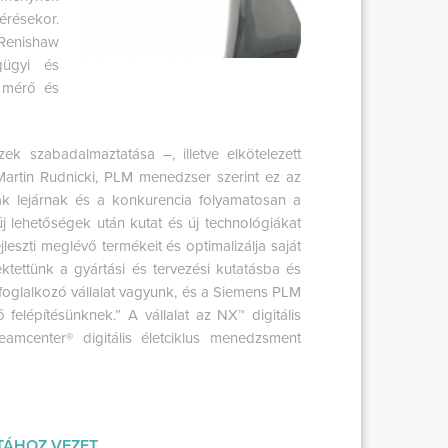
érésekor.
Renishaw
gügyi és
s mérő és
ek szabadalmaztatása –, illetve elkötelezett
 Martin Rudnicki, PLM menedzser szerint ez az
ak lejárnak és a konkurencia folyamatosan a
j lehetőségek után kutat és új technológiákat
leszti meglévő termékeit és optimalizálja saját
ektettünk a gyártási és tervezési kutatásba és
el foglalkozó vállalat vagyunk, és a Siemens PLM
felépítésünknek.” A vállalat az NX™ digitális
Teamcenter® digitális életciklus menedzsment
TÁHOZ VEZET