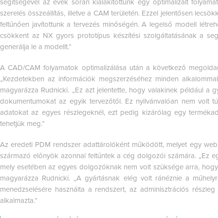
segítségével az évek során kialakítottunk egy optimalizált folyama
szerelés összeállítás, illetve a CAM területén. Ezzel jelentősen lecsök
feltűnően javítottunk a tervezés minőségén. A legelső modell létre
csökkent az NX gyors prototípus készítési szolgáltatásának a se
generálja le a modellt.”
A CAD/CAM folyamatok optimalizálása után a következő megoldand
„Kezdetekben az információk megszerzéséhez minden alkalommal e
magyarázza Rudnicki. „Ez azt jelentette, hogy valakinek például a gy
dokumentumokat az egyik tervezőtől. Ez nyilvánvalóan nem volt túl
adatokat az egyes részlegeknél, ezt pedig kizárólag egy termék
tehetjük meg.”
Az eredeti PDM rendszer adattárolóként működött, melyet egy web b
származó előnyök azonnal feltűntek a cég dolgozói számára. „Ez eg
mely esetében az egyes dolgozóknak nem volt szüksége arra, hogy
magyarázza Rudnicki. „A gyártásnak elég volt ránéznie a műhelyr
menedzselésére használta a rendszert, az adminisztrációs részleg p
alkalmazta.”