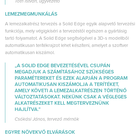
Tóth István, ügyvezető
LEMEZMEGMUNKÁLÁS
A lemezalkatrész tervezés a Solid Edge egyik alapvető tervezési
funkciója, mely végigkíséri a tervezéstől egészen a gyártásig
tartó folyamatot. A Solid Edge segítségével a 3D-s modellből
automatikusan terítékrajzot lehet készíteni, amelyet a szoftver
automatikusan kiszámol.
„A SOLID EDGE BEVEZETÉSÉVEL CSUPÁN
MEGADJUK A SZÁMÍTÁSÁHOZ SZÜKSÉGES
PARAMÉTEREKET ÉS EZEK ALAPJÁN A PROGRAM
AUTOMATIKUSAN KISZÁMOLJA A TERÍTÉKET,
AMELY KÖVETI A LEMEZALKATRÉSZEN TÖRTÉNŐ
VÁLTOZTATÁSOKAT. NEKÜNK CSAK A VÉGLEGES
ALKATRÉSZEKET KELL MEGTERVEZNÜNK
HAJLÍTVA.”
Csókási János, tervező mérnök
EGYRE NÖVEKVŐ ELVÁRÁSOK