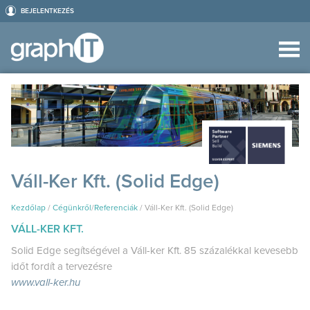
BEJELENTKEZÉS
Váll-Ker Kft. (Solid Edge)
Kezdőlap
/
Cégünkről
/
Referenciák
/
Váll-Ker Kft. (Solid Edge)
VÁLL-KER KFT.
Solid Edge segítségével a Váll-ker Kft. 85 százalékkal kevesebb
időt fordít a tervezésre
www.vall-ker.hu