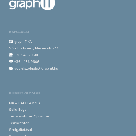
KAPCSOLAT
graphIT Kft.
1027 Budapest, Medve utca 17.
+36 1 436 9600
+36 1 436 9606
ugyfelszolgalat@graphit.hu
KIEMELT OLDALAK
NX – CAD/CAM/CAE
Solid Edge
Tecnomatix és Opcenter
Teamcenter
Szolgáltatások