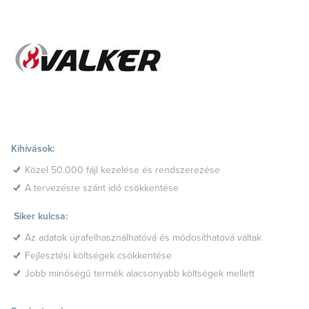
Kihívások:
Közel 50.000 fájl kezelése és rendszerezése
A tervezésre szánt idő csökkentése
Siker kulcsa:
Az adatok újrafelhasználhatóvá és módosíthatóvá váltak
Fejlesztési költségek csökkentése
Jobb minőségű termék alacsonyabb költségek mellett