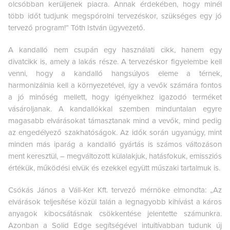
olcsóbban kerüljenek piacra. Annak érdekében, hogy minél
több időt tudjunk megspórolni tervezéskor, szükséges egy jó
tervező program!” Tóth István ügyvezető.
A kandalló nem csupán egy használati cikk, hanem egy
divatcikk is, amely a lakás része. A tervezéskor figyelembe kell
venni, hogy a kandalló hangsúlyos eleme a térnek,
harmonizálnia kell a környezetével, így a vevők számára fontos
a jó minőség mellett, hogy igényeikhez igazodó terméket
vásároljanak. A kandallókkal szemben minduntalan egyre
magasabb elvárásokat támasztanak mind a vevők, mind pedig
az engedélyező szakhatóságok. Az idők során ugyanúgy, mint
minden más iparág a kandalló gyártás is számos változáson
ment keresztül, – megváltozott külalakjuk, hatásfokuk, emissziós
értékük, működési elvük és ezekkel együtt műszaki tartalmuk is.
Csókás János a Váll-Ker Kft. tervező mérnöke elmondta: „Az
elvárások teljesítése közül talán a legnagyobb kihívást a káros
anyagok kibocsátásnak csökkentése jelentette számunkra.
Azonban a Solid Edge segítségével intuitívabban tudunk új