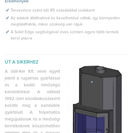
Eredmények:
Tervezésre szánt idő 85 százalékkal csökkent
Az adatok átláthatóvá és kezelhetővé váltak, így könnyedén
megtalálhatók, mikor szükség van rájuk
A Solid Edge segítségével éves szinten egyre több termék
kerül piacra
ÚT A SIKERHEZ
A Váll-Ker Kft. neve egyet
jelent a rugalmas gyártással
és a kiváló minőségű
kandallókkal. A vállalat
1992.-ben kisvállalkozásként
kezdte meg a kandallók
gyártását. A folyamatos
megújulásnak és a minőségi
termékeknek köszönhetően
jelenleg élen jár a magyar