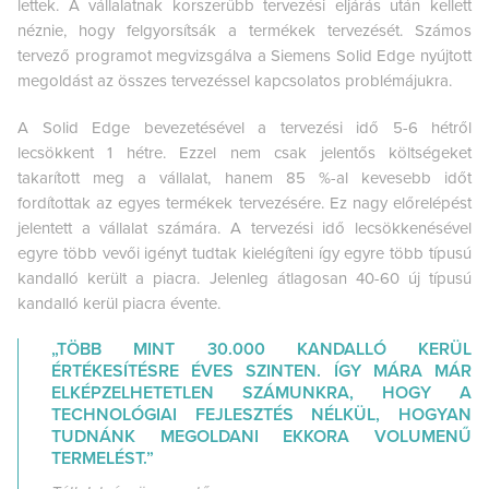
lettek. A vállalatnak korszerűbb tervezési eljárás után kellett
néznie, hogy felgyorsítsák a termékek tervezését. Számos
tervező programot megvizsgálva a Siemens Solid Edge nyújtott
megoldást az összes tervezéssel kapcsolatos problémájukra.
A Solid Edge bevezetésével a tervezési idő 5-6 hétről
lecsökkent 1 hétre. Ezzel nem csak jelentős költségeket
takarított meg a vállalat, hanem 85 %-al kevesebb időt
fordítottak az egyes termékek tervezésére. Ez nagy előrelépést
jelentett a vállalat számára. A tervezési idő lecsökkenésével
egyre több vevői igényt tudtak kielégíteni így egyre több típusú
kandalló került a piacra. Jelenleg átlagosan 40-60 új típusú
kandalló kerül piacra évente.
„TÖBB MINT 30.000 KANDALLÓ KERÜL
ÉRTÉKESÍTÉSRE ÉVES SZINTEN. ÍGY MÁRA MÁR
ELKÉPZELHETETLEN SZÁMUNKRA, HOGY A
TECHNOLÓGIAI FEJLESZTÉS NÉLKÜL, HOGYAN
TUDNÁNK MEGOLDANI EKKORA VOLUMENŰ
TERMELÉST.”