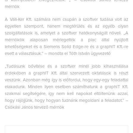
mérnök
A Váll-Ker Kft. számára nem csupán a szoftver tudása volt az
egyetlen szempont, hanem megtérülés és az egyéb olyan
szolgáltatások is, amelyet a szoftver hatékonyságát növeli. „A
mérnökök alaposan mérlegelték a piac által nyújtott
lehetőségeket és a Siemens Solid Edge-re és a graphIT Kft.-re
esett a választásuk.” – mondta el Tóth István ügyvezető
„Tudásunk bővítése és a szoftver minél jobb kihasználása
érdekében a graphIT Kft. által szervezett oktatások is részt
veszünk. Azonban még így is előfordul, hogy egy-egy feladattal
elakadunk. Minden ilyen esetben számíthatunk a graphIT Kft.
szakmai segítségére, így nem kell napokat eltöltenünk azzal,
hogy rájöjjünk, hogy hogyan tudnánk megoldani a feladatot.” –
Csókási János tervező mérnök