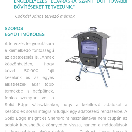
ENGEDÉLYEZÉSI ELJÁRÁSRA SZÁNT IDŐT TOVÁBBI
BŐVÍTÉSEKET TERVEZÜNK.”
Csókási János tervező mérnök
SZOROS
EGYÜTTMŰKÖDÉS
A tervezés felgyorsítására
a kiemelkedő fontosságú
az adatkezelés is. „Annak
köszönhetően, hogy
közel 50.000 fájlt
kezelünk és az egyes
alkatrészek akár több
termékbe is beépülnek,
fontos szempont volt a
Solid Edge választásakor, hogy a keletkező adatokat a
későbbiek során integrálni tudjuk egy adatkezelő rendszerbe. A
Solid Edge Insight és SharePoint használatával nem csupán az
adatok kereshetőek könnyedén vissza, hanem a módosítások
is könnyebben elvégezhetők. „ – Csókási János tervező