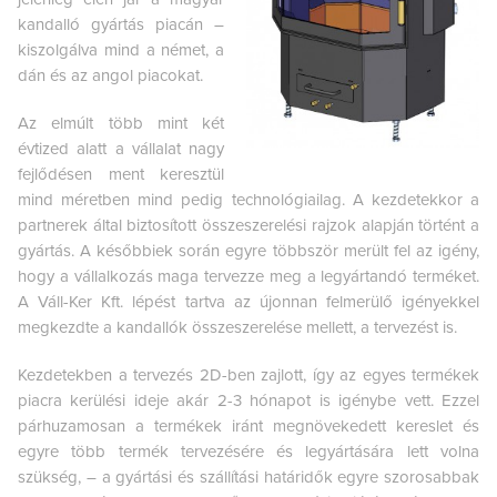
kandalló gyártás piacán –
kiszolgálva mind a német, a
dán és az angol piacokat.
Az elmúlt több mint két
évtized alatt a vállalat nagy
fejlődésen ment keresztül
mind méretben mind pedig technológiailag. A kezdetekkor a
partnerek által biztosított összeszerelési rajzok alapján történt a
gyártás. A későbbiek során egyre többször merült fel az igény,
hogy a vállalkozás maga tervezze meg a legyártandó terméket.
A Váll-Ker Kft. lépést tartva az újonnan felmerülő igényekkel
megkezdte a kandallók összeszerelése mellett, a tervezést is.
Kezdetekben a tervezés 2D-ben zajlott, így az egyes termékek
piacra kerülési ideje akár 2-3 hónapot is igénybe vett. Ezzel
párhuzamosan a termékek iránt megnövekedett kereslet és
egyre több termék tervezésére és legyártására lett volna
szükség, – a gyártási és szállítási határidők egyre szorosabbak