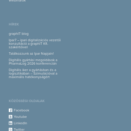
Webinárok
HÍREK
graphIT blog
Ipar7 – ipari digitalizációs vezetői
konzultáció a graphIT Kft.
szakértőivel
Találkozzunk az Ipar Napjain!
Digitális gyártási megoldások a
PharmaLog 2026 konferencián
Digitális iker a gyártásban és a
logisztikában – Szimulációval a
maximális hatékonyságért
KÖZÖSSÉGI OLDALAK
Facebook
Youtube
LinkedIn
Twitter