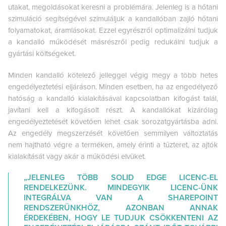
utakat, megoldásokat keresni a problémára. Jelenleg is a hőtani
szimuláció segítségével szimuláljuk a kandallóban zajló hőtani
folyamatokat, áramlásokat. Ezzel egyrészről optimalizálni tudjuk
a kandalló működését másrészről pedig redukálni tudjuk a
gyártási költségeket.
Minden kandalló kötelező jelleggel végig megy a több hetes
engedélyeztetési eljáráson. Minden esetben, ha az engedélyező
hatóság a kandalló kialakításával kapcsolatban kifogást talál,
javítani kell a kifogásolt részt. A kandallókat kizárólag
engedélyeztetését követően lehet csak sorozatgyártásba adni.
Az engedély megszerzését követően semmilyen változtatás
nem hajtható végre a terméken, amely érinti a tűzteret, az ajtók
kialakítását vagy akár a működési elvüket.
„JELENLEG TÖBB SOLID EDGE LICENC-EL
RENDELKEZÜNK. MINDEGYIK LICENC-ÜNK
INTEGRÁLVA VAN A SHAREPOINT
RENDSZERÜNKHÖZ, AZONBAN ANNAK
ÉRDEKÉBEN, HOGY LE TUDJUK CSÖKKENTENI AZ