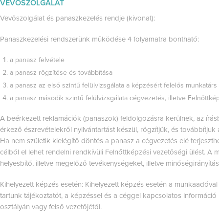
VEVŐSZOLGÁLAT
Vevőszolgálat és panaszkezelés rendje (kivonat):
Panaszkezelési rendszerünk működése 4 folyamatra bontható:
a panasz felvétele
a panasz rögzítése és továbbítása
a panasz az első szintű felülvizsgálata a képzésért felelős munkatárs á
a panasz második szintű felülvizsgálata cégvezetés, illetve Felnőttkép
A beérkezett reklamációk (panaszok) feldolgozásra kerülnek, az írásb
érkező észrevételekről nyilvántartást készül, rögzítjük, és továbbítju
Ha nem születik kielégítő döntés a panasz a cégvezetés elé terjeszthe
célból el lehet rendelni rendkívüli Felnőttképzési vezetőségi ülést. A
helyesbítő, illetve megelőző tevékenységeket, illetve minőségirányítási
Kihelyezett képzés esetén: Kihelyezett képzés esetén a munkaadóva
tartunk tájékoztatót, a képzéssel és a céggel kapcsolatos információ 
osztályán vagy felső vezetőjétől.