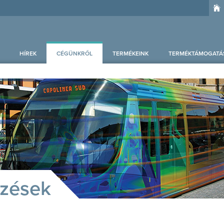
HÍREK
CÉGÜNKRŐL
TERMÉKEINK
TERMÉKTÁMOGATÁ
pzések