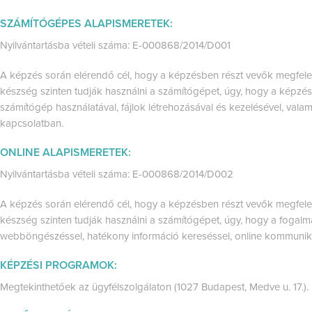
SZÁMÍTÓGÉPES ALAPISMERETEK:
Nyilvántartásba vételi száma: E-000868/2014/D001
A képzés során elérendő cél, hogy a képzésben részt vevők megfelel
készség szinten tudják használni a számítógépet, úgy, hogy a képz
számítógép használatával, fájlok létrehozásával és kezelésével, vala
kapcsolatban.
ONLINE ALAPISMERETEK:
Nyilvántartásba vételi száma: E-000868/2014/D002
A képzés során elérendő cél, hogy a képzésben részt vevők megfelel
készség szinten tudják használni a számítógépet, úgy, hogy a fogal
webböngészéssel, hatékony információ kereséssel, online kommunikác
KÉPZÉSI PROGRAMOK:
Megtekinthetőek az ügyfélszolgálaton (1027 Budapest, Medve u. 17.).