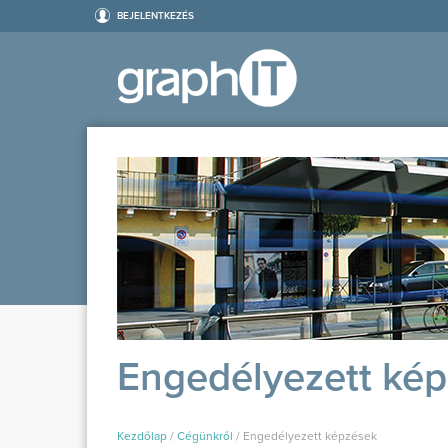
BEJELENTKEZÉS
Engedélyezett ké
Kezdőlap
/
Cégünkről
/
Engedélyezett képzések