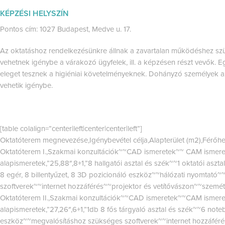
KÉPZÉSI HELYSZÍN
Pontos cím: 1027 Budapest, Medve u. 17.
Az oktatáshoz rendelkezésünkre állnak a zavartalan működéshez szü
vehetnek igénybe a várakozó ügyfelek, ill. a képzésen részt vevők. 
eleget tesznek a higiéniai követelményeknek. Dohányzó személyek az 
vehetik igénybe.
[table colalign=”center|left|center|center|left”]
Oktatóterem megnevezése,Igénybevétel célja,Alapterület (m2),Férőh
Oktatóterem I.,Szakmai konzultációk~~CAD ismeretek~~ CAM ismere
alapismeretek,”25,88″,8+1,”8 hallgatói asztal és szék~~1 oktatói aszt
8 egér, 8 billentyűzet, 8 3D pozicionáló eszköz~~hálózati nyomtató
szoftverek~~internet hozzáférés~~projektor és vetítővászon~~szemé
Oktatóterem II.,Szakmai konzultációk~~CAD ismeretek~~CAM ismere
alapismeretek,”27,26″,6+1,”1db 8 fős tárgyaló asztal és szék~~6 note
eszköz~~megvalósításhoz szükséges szoftverek~~internet hozzáféré