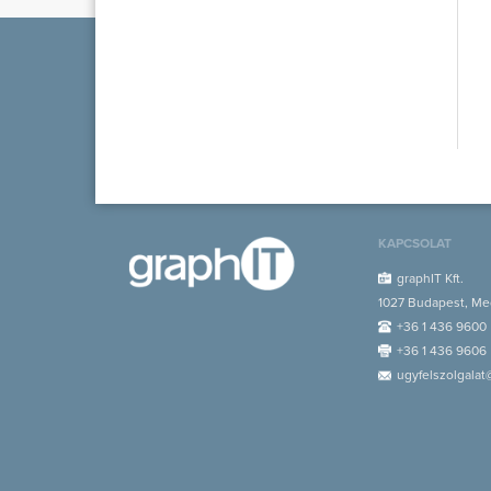
KAPCSOLAT
graphIT Kft.
1027 Budapest, Med
+36 1 436 9600
+36 1 436 9606
ugyfelszolgalat