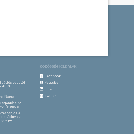
KÖZÖSSÉGI OLDALAK
Facebook
alizációs vezetői
Youtube
hIT Kft.
LinkedIn
Twitter
par Napjain!
i megoldások a
konferencián
yártásban és a
zimulációval a
nyságért