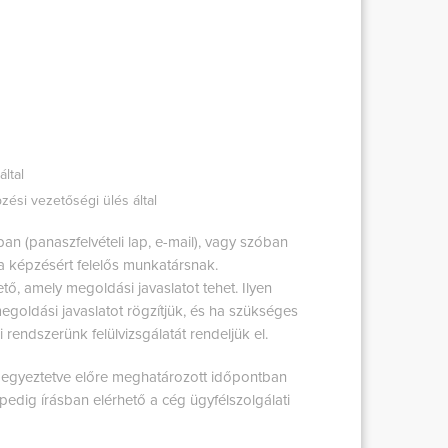
ltal
zési vezetőségi ülés által
an (panaszfelvételi lap, e-mail), vagy szóban
k a képzésért felelős munkatársnak.
tő, amely megoldási javaslatot tehet. Ilyen
 megoldási javaslatot rögzítjük, és ha szükséges
 rendszerünk felülvizsgálatát rendeljük el.
l egyeztetve előre meghatározott időpontban
pedig írásban elérhető a cég ügyfélszolgálati