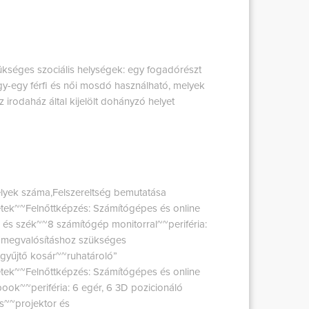
kséges szociális helységek: egy fogadórészt
Egy-egy férfi és női mosdó használható, melyek
irodaház által kijelölt dohányzó helyet
elyek száma,Felszereltség bemutatása
tek~~Felnőttképzés: Számítógépes és online
al és szék~~8 számítógép monitorral~~periféria:
~~megvalósításhoz szükséges
tgyűjtő kosár~~ruhatároló”
tek~~Felnőttképzés: Számítógépes és online
book~~periféria: 6 egér, 6 3D pozicionáló
s~~projektor és