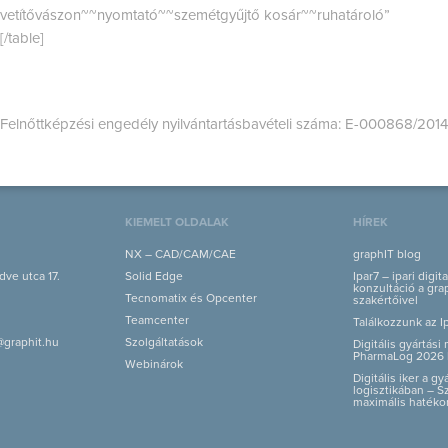
vetítővászon~~nyomtató~~szemétgyűjtő kosár~~ruhatároló”
[/table]
Felnőttképzési engedély nyilvántartásbavételi száma: E-000868/2014
KIEMELT OLDALAK
HÍREK
NX – CAD/CAM/CAE
graphIT blog
ve utca 17.
Solid Edge
Ipar7 – ipari digit
konzultáció a grap
Tecnomatix és Opcenter
szakértőivel
Teamcenter
Találkozzunk az I
@graphit.hu
Szolgáltatások
Digitális gyártás
PharmaLog 2026 
Webinárok
Digitális iker a g
logisztikában – S
maximális hatéko