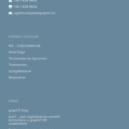
+36 1 436 9600
+36 1 436 9606
ugyfelszolgalat@graphit.hu
KIEMELT OLDALAK
NX – CAD/CAM/CAE
Solid Edge
Tecnomatix és Opcenter
Teamcenter
Szolgáltatások
Webinárok
HÍREK
graphIT blog
Ipar7 – ipari digitalizációs vezetői
konzultáció a graphIT Kft.
szakértőivel