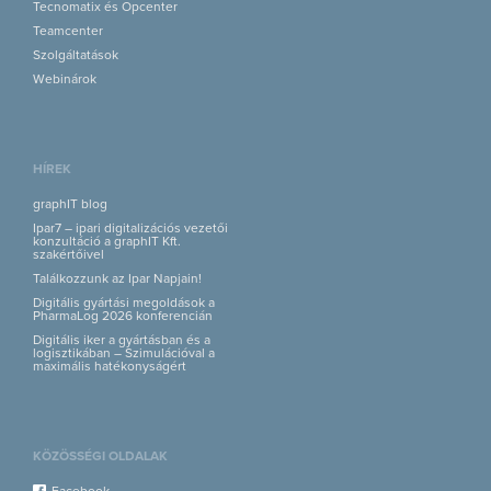
Tecnomatix és Opcenter
Teamcenter
Szolgáltatások
Webinárok
HÍREK
graphIT blog
Ipar7 – ipari digitalizációs vezetői
konzultáció a graphIT Kft.
szakértőivel
Találkozzunk az Ipar Napjain!
Digitális gyártási megoldások a
PharmaLog 2026 konferencián
Digitális iker a gyártásban és a
logisztikában – Szimulációval a
maximális hatékonyságért
KÖZÖSSÉGI OLDALAK