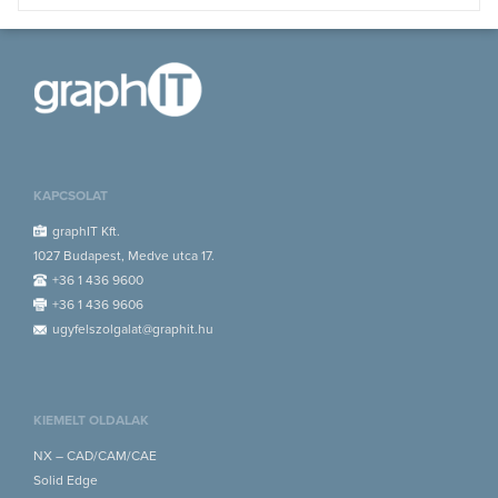
KAPCSOLAT
graphIT Kft.
1027 Budapest, Medve utca 17.
+36 1 436 9600
+36 1 436 9606
ugyfelszolgalat@graphit.hu
KIEMELT OLDALAK
NX – CAD/CAM/CAE
Solid Edge