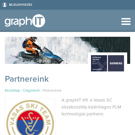
BEJELENTKEZÉS
Partnereink
Kezdőlap
/
Cégünkről
/
Partnereink
A graphIT Kft. a Vasas SC
síszakosztály kizárólagos PLM
technológiai partnere.