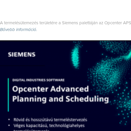
A termelésütemezés területére a Siemens palettáján az Opcenter APS
Bővebb információ.