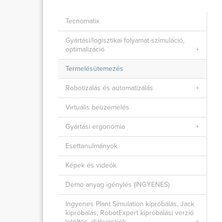
Tecnomatix
Gyártási/logisztikai folyamat-szimuláció,
optimalizáció
Termelésütemezés
Robotizálás és automatizálás
Virtuális beüzemelés
Gyártási ergonómia
Esettanulmányok
Képek és videók
Demo anyag igénylés (INGYENES)
Ingyenes Plant Simulation kipróbálás, Jack
kipróbálás, RobotExpert kipróbálási verzió
letöltés, diákverziók