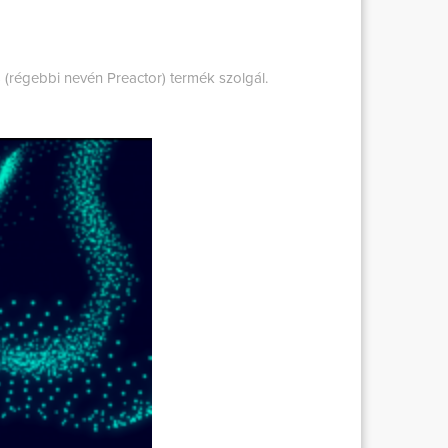
 (régebbi nevén Preactor) termék szolgál.