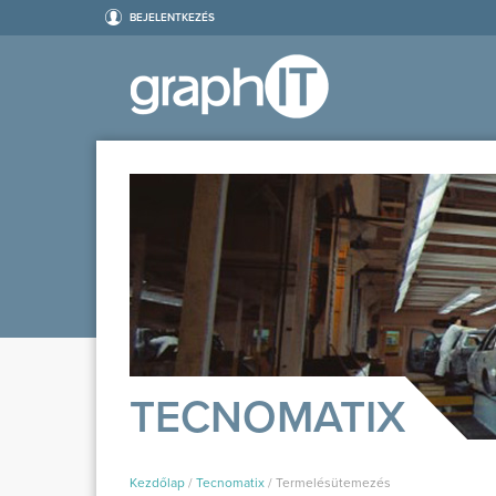
BEJELENTKEZÉS
TECNOMATIX
Kezdőlap
/
Tecnomatix
/
Termelésütemezés