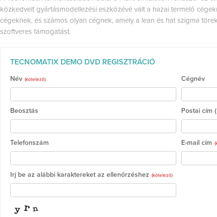
közkedvelt gyártásmodellezési eszközévé vált a hazai termelő cégekne
cégeknek, és számos olyan cégnek, amely a lean és hat szigma töre
szoftveres támogatást.
TECNOMATIX DEMO DVD REGISZTRÁCIÓ
Név
Cégnév
(kötelező)
Beosztás
Postai cím 
Telefonszám
E-mail cím
(
Írj be az alábbi karaktereket az ellenőrzéshez
(kötelező)