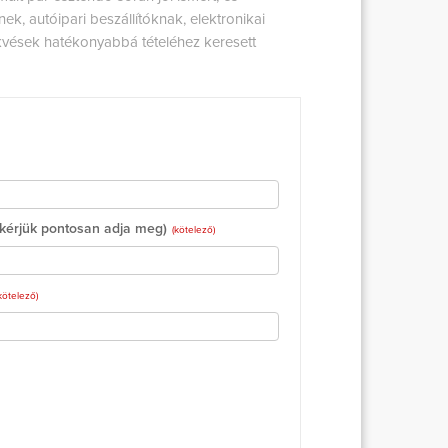
k, autóipari beszállítóknak, elektronikai
kvések hatékonyabbá tételéhez keresett
(kérjük pontosan adja meg)
(kötelező)
kötelező)