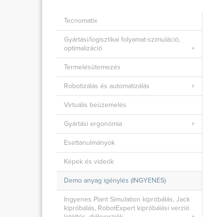
Tecnomatix
Gyártási/logisztikai folyamat-szimuláció,
optimalizáció
Termelésütemezés
Robotizálás és automatizálás
Virtuális beüzemelés
Gyártási ergonómia
Esettanulmányok
Képek és videók
Demo anyag igénylés (INGYENES)
Ingyenes Plant Simulation kipróbálás, Jack
kipróbálás, RobotExpert kipróbálási verzió
letöltés, diákverziók