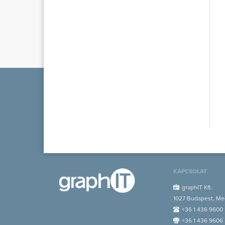
KAPCSOLAT
graphIT Kft.
1027 Budapest, Med
+36 1 436 9600
+36 1 436 9606