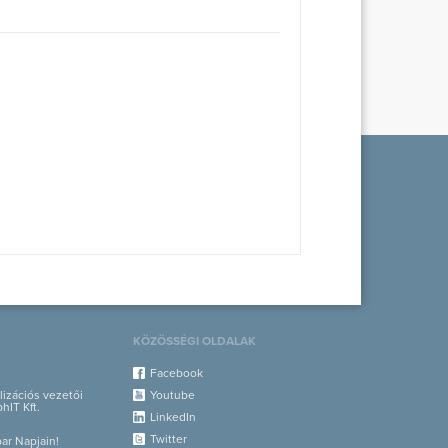
KÖZÖSSÉGI OLDALAK
Facebook
alizációs vezetői
Youtube
hIT Kft.
LinkedIn
Twitter
par Napjain!