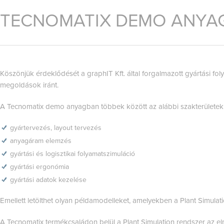
TECNOMATIX DEMO ANYAG
Köszönjük érdeklődését a graphIT Kft. által forgalmazott gyártási fol
megoldások iránt.
A Tecnomatix demo anyagban többek között az alábbi szakterületekről
gyártervezés, layout tervezés
anyagáram elemzés
gyártási és logisztikai folyamatszimuláció
gyártási ergonómia
gyártási adatok kezelése
Emellett letölthet olyan példamodelleket, amelyekben a Plant Simula
A Tecnomatix termékcsaládon belül a Plant Simulation rendszer az elm