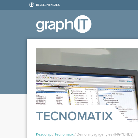
BEJELENTKEZÉS
TECNOMATIX
Kezdőlap
/
Tecnomatix
/
Demo anyag igénylés (INGYENES)