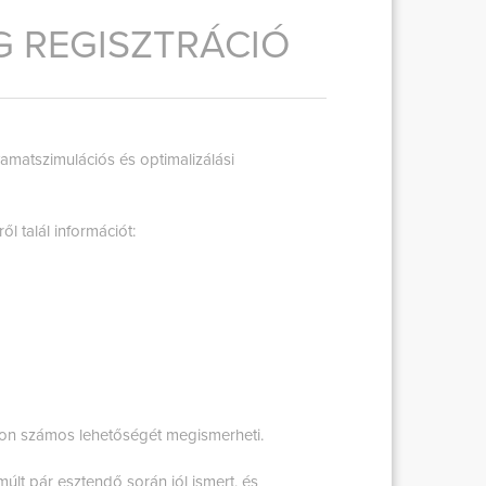
 REGISZTRÁCIÓ
yamatszimulációs és optimalizálási
 talál információt:
tion számos lehetőségét megismerheti.
últ pár esztendő során jól ismert, és