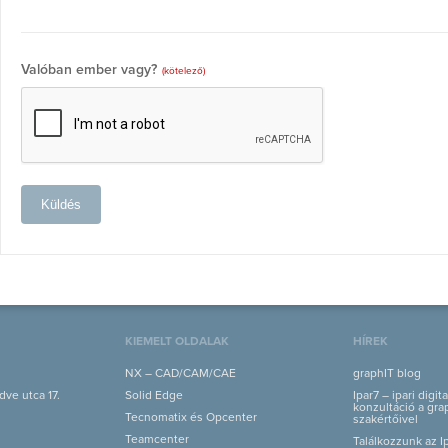
Valóban ember vagy?
(kötelező)
Küldés
KIEMELT OLDALAK
HÍREK
NX – CAD/CAM/CAE
graphIT blog
ve utca 17.
Solid Edge
Ipar7 – ipari digit
konzultáció a grap
Tecnomatix és Opcenter
szakértőivel
Teamcenter
Találkozzunk az I