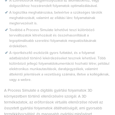
A szerelősorok kiegyensúlyozása az állomásokhoz, vagy
dolgozókhoz hozzárendelt folyamatok optimalizálásával.
A logisztika meghatározása, beleértve a szükséges tárolók
meghatározását, valamint az ellátási lánc folyamatainak
megtervezését is.
Továbbá a Process Simulate lehetővé teszi különböző
tervváltozatok létrehozását és összehasonlítását a
legoptimálisabb szerelési folyamatok megvalósításának
érdekében.
A riportkészítő eszközök gyors futtatást, és a folyamat
adatbázisból történő lekérdezéseket tesznek lehetővé. Több
különböző jellegű folyamatdokumentáció hozható létre; például
elektronikus munkautasítások, darabjegyzékek, valamint
áttekintő jelentések a vezetőség számára, illetve a kollégáknak,
vagy a webre.
A Process Simulate a digitális gyártási folyamatok 3D
környezetben történő ellenőrzésére szolgál. A 3D
termékadatok, az erőforrások virtuális ellenőrzése növeli az
összetett gyártási folyamatok átláthatóságát, ami gyorsabb
termékkibocsátást, és magasabb gyártási minőséget