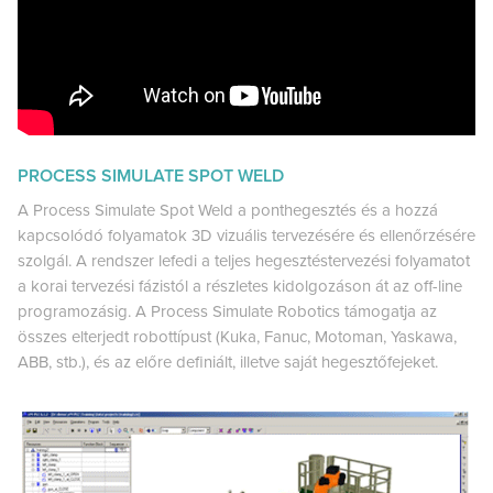
PROCESS SIMULATE SPOT WELD
A Process Simulate Spot Weld a ponthegesztés és a hozzá
kapcsolódó folyamatok 3D vizuális tervezésére és ellenőrzésére
szolgál. A rendszer lefedi a teljes hegesztéstervezési folyamatot
a korai tervezési fázistól a részletes kidolgozáson át az off-line
programozásig. A Process Simulate Robotics támogatja az
összes elterjedt robottípust (Kuka, Fanuc, Motoman, Yaskawa,
ABB, stb.), és az előre definiált, illetve saját hegesztőfejeket.