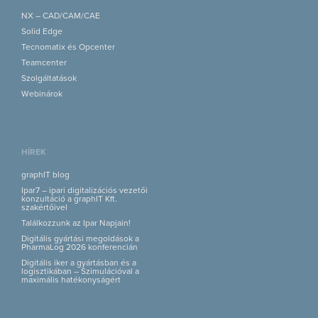
NX – CAD/CAM/CAE
Solid Edge
Tecnomatix és Opcenter
Teamcenter
Szolgáltatások
Webinárok
HÍREK
graphIT blog
Ipar7 – ipari digitalizációs vezetői
konzultáció a graphIT Kft.
szakértőivel
Találkozzunk az Ipar Napjain!
Digitális gyártási megoldások a
PharmaLog 2026 konferencián
Digitális iker a gyártásban és a
logisztikában – Szimulációval a
maximális hatékonyságért