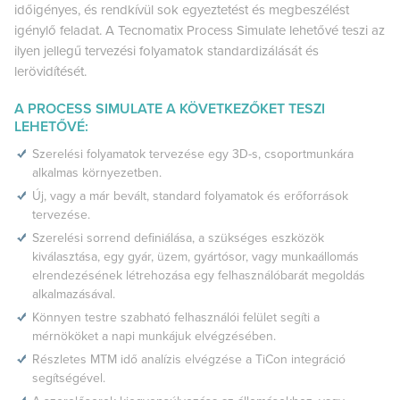
időigényes, és rendkívül sok egyeztetést és megbeszélést
igénylő feladat. A Tecnomatix Process Simulate lehetővé teszi az
ilyen jellegű tervezési folyamatok standardizálását és
lerövidítését.
A PROCESS SIMULATE A KÖVETKEZŐKET TESZI
LEHETŐVÉ:
Szerelési folyamatok tervezése egy 3D-s, csoportmunkára
alkalmas környezetben.
Új, vagy a már bevált, standard folyamatok és erőforrások
tervezése.
Szerelési sorrend definiálása, a szükséges eszközök
kiválasztása, egy gyár, üzem, gyártósor, vagy munkaállomás
elrendezésének létrehozása egy felhasználóbarát megoldás
alkalmazásával.
Könnyen testre szabható felhasználói felület segíti a
mérnököket a napi munkájuk elvégzésében.
Részletes MTM idő analízis elvégzése a TiCon integráció
segítségével.