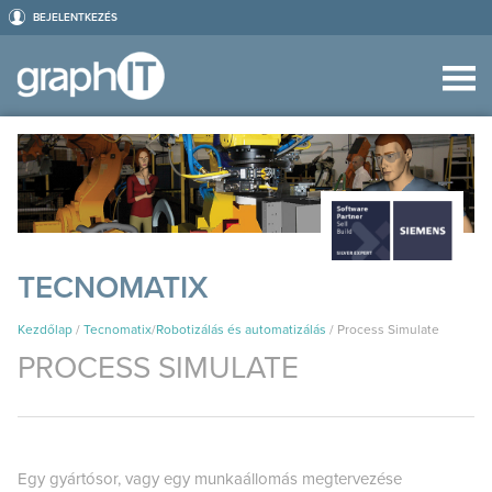
BEJELENTKEZÉS
TECNOMATIX
Kezdőlap
/
Tecnomatix
/
Robotizálás és automatizálás
/
Process Simulate
PROCESS SIMULATE
Egy gyártósor, vagy egy munkaállomás megtervezése