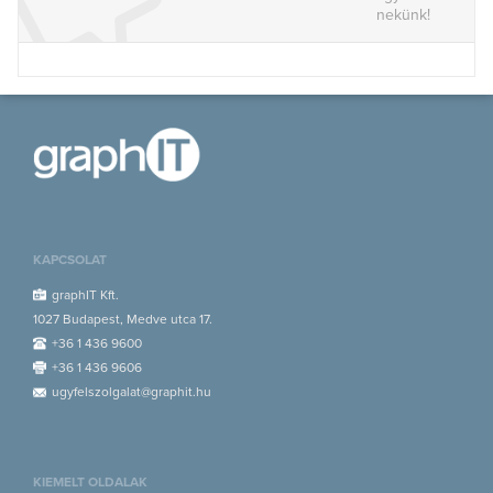
nekünk!
KAPCSOLAT
graphIT Kft.
1027 Budapest, Medve utca 17.
+36 1 436 9600
+36 1 436 9606
ugyfelszolgalat@graphit.hu
KIEMELT OLDALAK