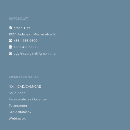
KAPCSOLAT
graphIT Kft.
1027 Budapest, Medve utca 17.
+36 1 436 9600
+36 1 436 9606
ugyfelszolgalat@graphit.hu
KIEMELT OLDALAK
NX – CAD/CAM/CAE
Solid Edge
Tecnomatix és Opcenter
Teamcenter
Szolgáltatások
Webinárok