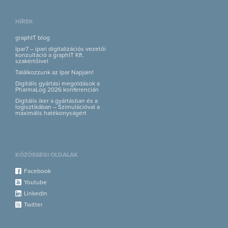
HÍREK
graphIT blog
Ipar7 – ipari digitalizációs vezetői
konzultáció a graphIT Kft.
szakértőivel
Találkozzunk az Ipar Napjain!
Digitális gyártási megoldások a
PharmaLog 2026 konferencián
Digitális iker a gyártásban és a
logisztikában – Szimulációval a
maximális hatékonyságért
KÖZÖSSÉGI OLDALAK
Facebook
Youtube
LinkedIn
Twitter