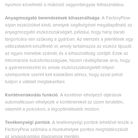
nyomon követhető a működő vagyontárgyak felhasználása.
Anyagmozgató berendezések kihasználtsága
. A FactoryFlow
olyan eszközöket kínál, amelyek segítségével megállapítható az
anyagmozgató eszközszükséglet, például, hogy hány darab
targoncára van szükség a gyárban. Az elemzés a jelentések egy
változataként készíthető el, amely tartalmazza az eszköz típusát,
az egyes menetek számát, és a kihasználtság szintjét. Ezek az
információk kulcsfontosságúak, hiszen rávilágítanak arra, hogy
a gyárelrendezést és annak eszközszükségletét milyen
szempontok szerint kell kialakítani ahhoz, hogy azzal pénzt
tudjon a vállalat megtakarítani.
Konténerrakodás funkció
. A konténer elhelyező eljárások
automatikusan elhelyezik a konténereket az üzem területén,
valamint a polcokon, a legoptimálisabb módon.
Tevékenységi pontok
. A tevékenységi pontok lehetővé teszik a
FactoryFlow számára a munkahelyek pontos meghatározását
az anyagáramlási diagramok mentén.