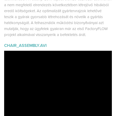
a nem megfelelő elrendezés következtében létrejövő hibákból
eredő költségeket. Az optimalizált gyártervrajzok lehetővé
teszik a gyárak gyorsabb létrehozását és növelik a gyártás
hatékonyságát. A felhasználók működési bizonyítványai azt
mutatják, hogy az ügyfelek gyakran már az első FactoryFLOW
projekt alkalmával visszanyerik a befektetés árát.
CHAIR_ASSEMBLY.AVI