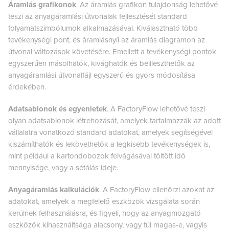
Áramlás grafikonok
. Az áramlás grafikon tulajdonság lehetővé
teszi az anyagáramlási útvonalak fejlesztését standard
folyamatszimbólumok alkalmazásával. Kiválasztható több
tevékenységi pont, és áramlásnyíl az áramlás diagramon az
útvonal változások követésére. Emellett a tevékenységi pontok
egyszerűen másolhatók, kivághatók és beilleszthetők az
anyagáramlási útvonalfájl egyszerű és gyors módosítása
érdekében.
Adatsablonok és egyenletek
. A FactoryFlow lehetővé teszi
olyan adatsablonok létrehozását, amelyek tartalmazzák az adott
vállalatra vonatkozó standard adatokat, amelyek segítségével
kiszámíthatók és lekövethetők a legkisebb tevékenységek is,
mint például a kartondobozok felvágásával töltött idő
mennyisége, vagy a sétálás ideje.
Anyagáramlás kalkulációk
. A FactoryFlow ellenőrzi azokat az
adatokat, amelyek a megfelelő eszközök vizsgálata során
kerülnek felhasználásra, és figyeli, hogy az anyagmozgató
eszközök kihasználtsága alacsony, vagy túl magas-e, vagyis