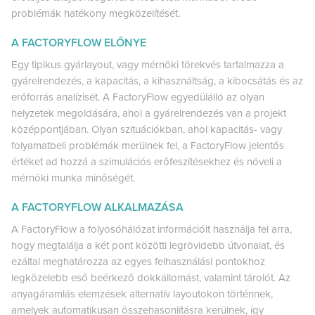
problémák hatékony megközelítését.
A FACTORYFLOW ELŐNYE
Egy tipikus gyárlayout, vagy mérnöki törekvés tartalmazza a
gyárelrendezés, a kapacitás, a kihasználtság, a kibocsátás és az
erőforrás analízisét. A FactoryFlow egyedülálló az olyan
helyzetek megoldására, ahol a gyárelrendezés van a projekt
középpontjában. Olyan szituációkban, ahol kapacitás- vagy
folyamatbeli problémák merülnek fel, a FactoryFlow jelentős
értéket ad hozzá a szimulációs erőfeszítésekhez és növeli a
mérnöki munka minőségét.
A FACTORYFLOW ALKALMAZÁSA
A FactoryFlow a folyosóhálózat információit használja fel arra,
hogy megtalálja a két pont közötti legrövidebb útvonalat, és
ezáltal meghatározza az egyes felhasználási pontokhoz
legközelebb eső beérkező dokkállomást, valamint tárolót. Az
anyagáramlás elemzések alternatív layoutokon történnek,
amelyek automatikusan összehasonlításra kerülnek, így