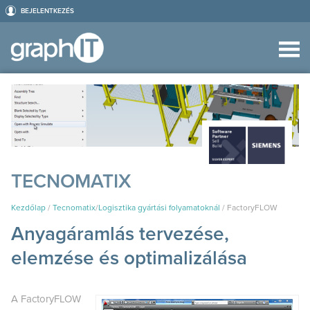
BEJELENTKEZÉS
TECNOMATIX
Kezdőlap
/
Tecnomatix
/
Logisztika gyártási folyamatoknál
/
FactoryFLOW
Anyagáramlás tervezése,
elemzése és optimalizálása
A FactoryFLOW