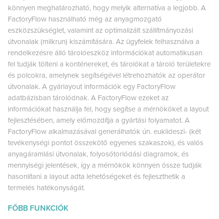
könnyen meghatározható, hogy melyik alternatíva a legjobb. A
FactoryFlow használható még az anyagmozgató
eszközszükséglet, valamint az optimalizált szállítmányozási
útvonalak (milkrun) kiszámítására. Az ügyfelek felhasználva a
rendelkezésre álló tárolóeszköz információkat automatikusan
fel tudják tölteni a konténereket, és tárolókat a tároló területekre
és polcokra, amelynek segítségével létrehozhatók az operátor
útvonalak. A gyárlayout információk egy FactoryFlow
adatbázisban tárolódnak. A FactoryFlow ezeket az
információkat használja fel, hogy segítse a mérnököket a layout
fejlesztésében, amely előmozdítja a gyártási folyamatot. A
FactoryFlow alkalmazásával generálhatók ún. euklideszi- (két
tevékenységi pontot összekötő egyenes szakaszok), és valós
anyagáramlási útvonalak, folyosótorlódási diagramok, és
mennyiségi jelentések, így a mérnökök könnyen össze tudják
hasonlítani a layout adta lehetőségeket és fejleszthetik a
termelés hatékonyságát.
FŐBB FUNKCIÓK