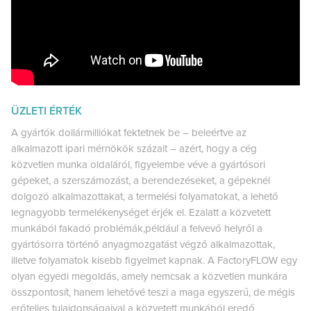
ÜZLETI ÉRTÉK
A gyártók dollármilliókat fektetnek be – beleértve az
alkalmazott ipari mérnökök százait – azért, hogy a cég
közvetlen munka oldaláról, figyelembe véve a gyártósori
gépeket, a szerszámozást, a berendezéseket, a gépeknél
dolgozó alkalmazottakat, a termelési folyamatokat, a lehető
legnagyobb termelékenységet érjék el. Ezalatt a közvetett
munkából fakadó problémák,például a felvevő helyről a
gyártósorra történő anyagmozgatást végző alkalmazottak,
illetve folyamatok kisebb figyelmet kapnak. A FactoryFLOW egy
olyan egyedi megoldás, amely nemcsak a közvetlen munkára
összpontosít, hanem lehetővé teszi a maga egyszerű, de mégis
erőteljes tulajdonságaival a közvetett munkából eredő