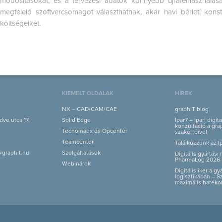
módosításokat, és a tervezési adatok könnyebb újrafelhasználásá
megfelelő szoftvercsomagot választhatnak, akár havi bérleti kons
költségeiket.
KIEMELT OLDALAK
HÍREK
NX – CAD/CAM/CAE
graphIT blog
ve utca 17.
Solid Edge
Ipar7 – ipari digit
konzultáció a grap
Tecnomatix és Opcenter
szakértőivel
Teamcenter
Találkozzunk az I
@graphit.hu
Szolgáltatások
Digitális gyártás
PharmaLog 2026 
Webinárok
Digitális iker a g
logisztikában – S
maximális hatéko