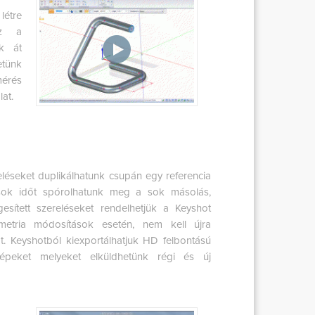
létre
sz a
uk át
etünk
mérés
at.
eléseket duplikálhatunk csupán egy referencia
sok időt spórolhatunk meg a sok másolás,
esített szereléseket rendelhetjük a Keyshot
ometria módosítások esetén, nem kell újra
at. Keyshotból kiexportálhatjuk HD felbontású
képeket melyeket elküldhetünk régi és új