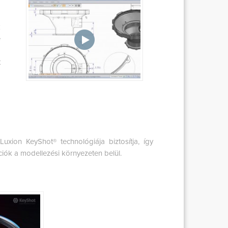
a
k
e
M
t
uxion KeyShot® technológiája biztosítja, így
iók a modellezési környezeten belül.