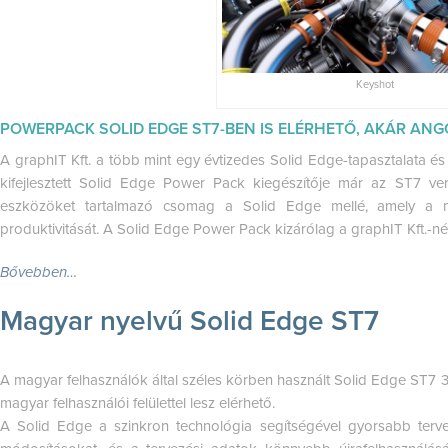
Keyshot
POWERPACK SOLID EDGE ST7-BEN IS ELÉRHETŐ, AKÁR AN
A graphIT Kft. a több mint egy évtizedes Solid Edge-tapasztalata és
kifejlesztett Solid Edge Power Pack kiegészítője már az ST7 ve
eszközöket tartalmazó csomag a Solid Edge mellé, amely a
produktivitását. A Solid Edge Power Pack kizárólag a graphIT Kft.-nél
Bővebben…
Magyar nyelvű Solid Edge ST7
A magyar felhasználók által széles körben használt Solid Edge ST
magyar felhasználói felülettel lesz elérhető.
A Solid Edge a szinkron technológia segítségével gyorsabb terve