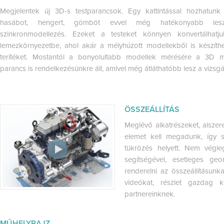
Megjelentek új 3D-s testparancsok. Egy kattintással hozhatunk 
hasábot, hengert, gömböt evvel még hatékonyabb le
szinkronmodellezés. Ezeket a testeket könnyen konvertálhatj
lemezkörnyezetbe, ahol akár a mélyhúzott modellekből is készíth
terítéket. Mostantól a bonyolultabb modellek mérésére a 3D 
parancs is rendelkezésünkre áll, amivel még átláthatóbb lesz a vizsgál
ÖSSZEÁLLÍTÁS
Meglévő alkatrészeket, alszer
elemet kell megadunk, így 
tükrözés helyett. Nem végleg
segítségével, esetleges ge
renderelni az összeállításunk
videókat, részlet gazdag 
partnereinknek.
MŰHELYRAJZ