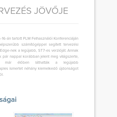
ERVEZÉS JÖVŐJE
5-16-án tartott PLM Felhasználói Konferenciáján
népszerűbb számítógéppel segített tervezési
Edge-nek a legújabb, ST7-es verzióját. Annak
ak pár nappal korábban jelent meg világszerte,
ői már élőben láthatták a legújabb
aples ismertet néhány kiemelkedő újdonságot
ól.
ságai