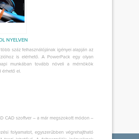
GOL NYELVEN
 több száz felhasználójának igényei alapján az
rzióhoz is elérhető. A PowerPack egy olyan
 napi munkában tovább növeli a mérnökök
 érhető el.
7 3D CAD szoftver – a már megszokott módon –
zési folyamatot, egyszerűbben végrehajtható