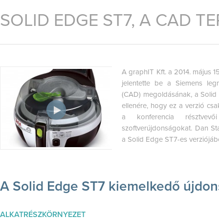
SOLID EDGE ST7, A CAD T
A graphIT Kft. a 2014. május 1
jelentette be a Siemens leg
(CAD) megoldásának, a Solid 
ellenére, hogy ez a verzió cs
a konferencia résztvev
szoftverújdonságokat. Dan St
a Solid Edge ST7-es verziójáb
A Solid Edge ST7 kiemelkedő újdon
ALKATRÉSZKÖRNYEZET