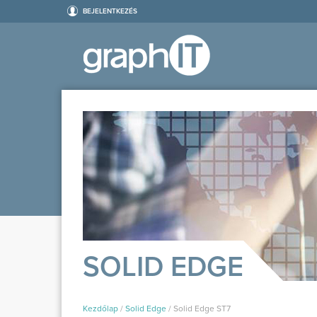
BEJELENTKEZÉS
SOLID EDGE
Kezdőlap
/
Solid Edge
/
Solid Edge ST7