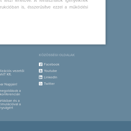
t teszi lehetővé. A felhasználók igényeiknek
trukcióban is, ésszerűsítve ezzel a működési
KÖZÖSSÉGI OLDALAK
Facebook
alizációs vezetői
Youtube
hIT Kft.
LinkedIn
Twitter
par Napjain!
i megoldások a
konferencián
yártásban és a
zimulációval a
nyságért