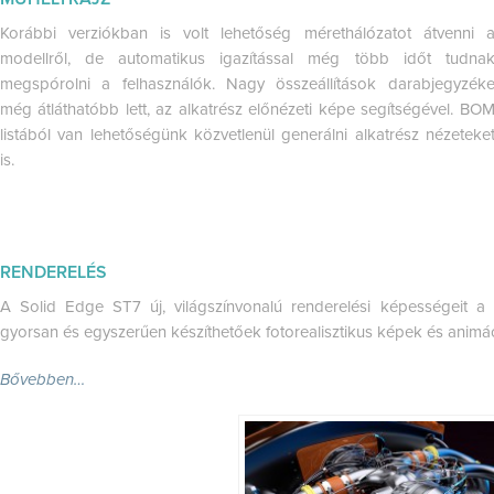
Korábbi verziókban is volt lehetőség mérethálózatot átvenni 
modellről, de automatikus igazítással még több időt tudna
megspórolni a felhasználók. Nagy összeállítások darabjegyzék
még átláthatóbb lett, az alkatrész előnézeti képe segítségével. BO
listából van lehetőségünk közvetlenül generálni alkatrész nézeteke
is.
RENDERELÉS
A Solid Edge ST7 új, világszínvonalú renderelési képességeit a L
gyorsan és egyszerűen készíthetőek fotorealisztikus képek és animác
Bővebben…