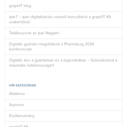
graphIT blog
Ipar7 – ipari digitalizációs vezetői konzultáció a graphIT Kft.
szakértőivel
Találkozzunk az Ipar Napjain!
Digitális gyártási megoldások a PharmaLog 2026
konferencián
Digitális iker a gyártásban és a logisztikában – Szimulációval a
maximális hatékonyságért
HÍR KATEGÓRIÁK
Általános
Asprova
Esettanulmány
graphIT Kft.