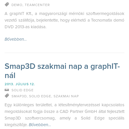
DEMO
,
TEAMCENTER
A graphIT Kft., a magyarországi mérnöki szoftvermegoldások
vezető szállítója, bejelentette, hogy elérhető a Tecnomatix demó
DVD 2013-as kiadása.
Bővebben…
Smap3D szakmai nap a graphIT-
nál
2013. JÚLIUS 12.
SOLID EDGE
SMAP3D
,
SOLID EDGE
,
SZAKMAI NAP
Egy különleges területtel, a létesítménytervezéssel kapcsolatos
megoldásokat fogja össze a CAD Partner GmbH által fejlesztett
Smap3D szoftvercsomag, amely a Solid Edge speciális
kiegészítője.
Bővebben…