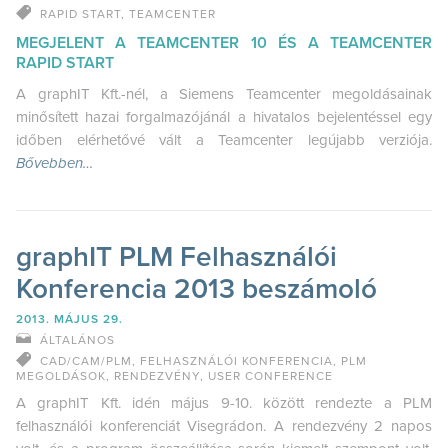
RAPID START
,
TEAMCENTER
MEGJELENT A TEAMCENTER 10 ÉS A TEAMCENTER
RAPID START
A graphIT Kft.-nél, a Siemens Teamcenter megoldásainak
minősített hazai forgalmazójánál a hivatalos bejelentéssel egy
időben elérhetővé vált a Teamcenter legújabb verziója.
Bővebben…
graphIT PLM Felhasználói
Konferencia 2013 beszámoló
2013. MÁJUS 29.
ÁLTALÁNOS
CAD/CAM/PLM
,
FELHASZNÁLÓI KONFERENCIA
,
PLM
MEGOLDÁSOK
,
RENDEZVÉNY
,
USER CONFERENCE
A graphIT Kft. idén május 9-10. között rendezte a PLM
felhasználói konferenciát Visegrádon. A rendezvény 2 napos