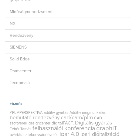
Minőségmenedzsment
NX
Rendezvény
SIEMENS
Solid Edge
Teamcenter
Tecnomatix
CÍMKÉK
#PLMPERSPEKTIVA
additív gyártás
Additív megmunkálás
cad/cam/plm
bemutató rendezvény
CAD
Digitális gyártás
digitalFACT.
szoftverek
designcenter
graphIT
felhasználói konferencia
Fehér Tamás
Ipar 4.0
Ipari digitalizáció
gyártás
hatékonyságnövelés