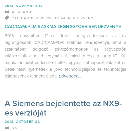
2013. NOVEMBER 14.
ÁLTALÁNOS
CAD/CAM/PLM
,
PERSPEKTÍVA
,
RENDEZVÉNY
CAD/CAM/PLM SZAKMA LEGNAGYOBB RENDEZVÉNYE
2013. november 14.-én került megrendezésre az év
legrangosabb CAD/CAM/PLM szakmai rendezvénye, ahol a
szakmában dolgozó tervezőmérnökök és cégvezetők
találkozhattak mind egymással, mind pedig a graphIT Kft.
munkatársaival és kicserélhették egymással tapasztalataikat és
betekintést nyerhettek a jövő technológiájába és technológia
fejlődésének tendenciájába.
Bővebben…
A Siemens bejelentette az NX9-
es verzióját
2013. OKTÓBER 31.
NX