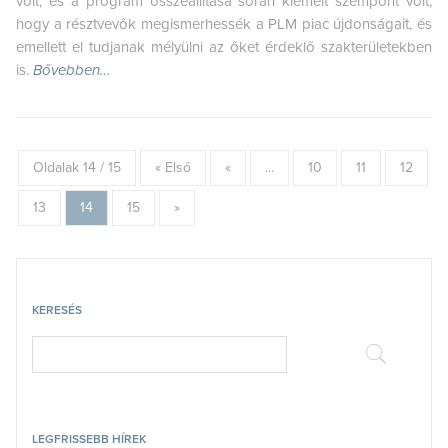
volt, és a program összeállítása során kiemelt szempont volt,
hogy a résztvevők megismerhessék a PLM piac újdonságait, és
emellett el tudjanak mélyülni az őket érdeklő szakterületekben
is.
Bővebben…
Oldalak 14 / 15
« Első
«
...
10
11
12
13
14
15
»
KERESÉS
LEGFRISSEBB HÍREK