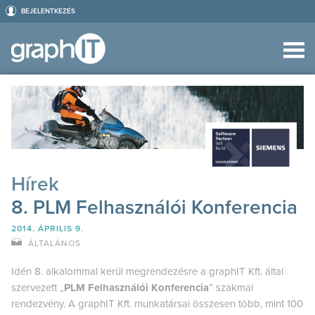
BEJELENTKEZÉS
Hírek
8. PLM Felhasználói Konferencia
2014. ÁPRILIS 9.
ÁLTALÁNOS
Idén 8. alkalommal kerül megrendezésre a graphIT Kft. által
szervezett „
PLM Felhasználói Konferencia
” szakmai
rendezvény. A graphIT Kft. munkatársai összesen több, mint 100