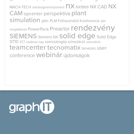
nx
NX
NX CAD
MACH-TECH
NX1899
minőségmenedzsment
plant
CAM
perspektíva
opcenter
simulation
plm
PLM Felhasználói Konferencia
plm
rendezvény
Preactor
PowerPack
megoldások
solid edge
SIEMENS
Solid Edge
Siemens NX
ST10
szerszámgép szimuláció
ST7
szakmai nap
szimuláció
teamcenter
tecnomatix
user
tervezés
webinár
conference
újdonságok