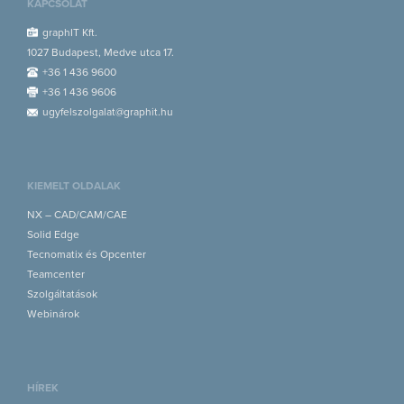
KAPCSOLAT
graphIT Kft.
1027 Budapest, Medve utca 17.
+36 1 436 9600
+36 1 436 9606
ugyfelszolgalat@graphit.hu
KIEMELT OLDALAK
NX – CAD/CAM/CAE
Solid Edge
Tecnomatix és Opcenter
Teamcenter
Szolgáltatások
Webinárok
HÍREK