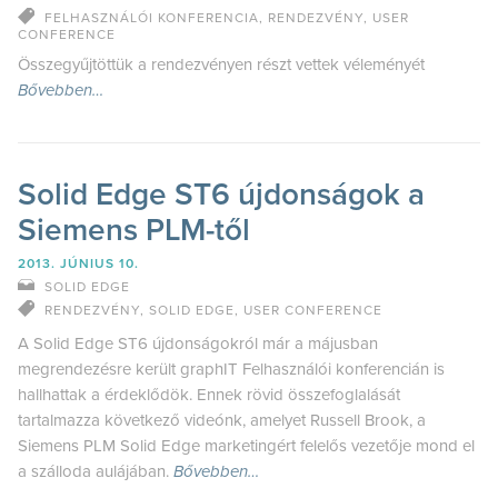
FELHASZNÁLÓI KONFERENCIA
,
RENDEZVÉNY
,
USER
CONFERENCE
Összegyűjtöttük a rendezvényen részt vettek véleményét
Bővebben…
Solid Edge ST6 újdonságok a
Siemens PLM-től
2013. JÚNIUS 10.
SOLID EDGE
RENDEZVÉNY
,
SOLID EDGE
,
USER CONFERENCE
A Solid Edge ST6 újdonságokról már a májusban
megrendezésre került graphIT Felhasználói konferencián is
hallhattak a érdeklődök. Ennek rövid összefoglalását
tartalmazza következő videónk, amelyet Russell Brook, a
Siemens PLM Solid Edge marketingért felelős vezetője mond el
a szálloda aulájában.
Bővebben…