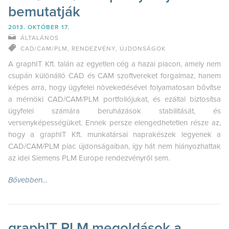
bemutatják
2013. OKTÓBER 17.
ÁLTALÁNOS
CAD/CAM/PLM
,
RENDEZVÉNY
,
ÚJDONSÁGOK
A graphIT Kft. talán az egyetlen cég a hazai piacon, amely nem
csupán különálló CAD és CAM szoftvereket forgalmaz, hanem
képes arra, hogy ügyfelei növekedésével folyamatosan bővítse
a mérnöki CAD/CAM/PLM portfoliójukat, és ezáltal biztosítsa
ügyfelei számára beruházások stabilitását, és
versenyképességüket. Ennek persze elengedhetetlen része az,
hogy a graphIT Kft. munkatársai naprakészek legyenek a
CAD/CAM/PLM piac újdonságaiban, így hát nem hiányozhattak
az idei Siemens PLM Europe rendezvényről sem.
Bővebben…
graphIT PLM megoldások a