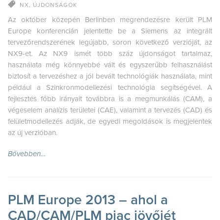
NX
,
ÚJDONSÁGOK
Az október közepén Berlinben megrendezésre került PLM
Europe konferencián jelentette be a Siemens az integrált
tervezőrendszerének legújabb, soron következő verzióját, az
NX9-et. Az NX9 ismét több száz újdonságot tartalmaz,
használata még könnyebbé vált és egyszerűbb felhasználást
biztosít a tervezéshez a jól bevált technológiák használata, mint
például a Szinkronmodellezési technológia segítségével. A
fejlesztés főbb irányait továbbra is a megmunkálás (CAM), a
végeselem analízis területei (CAE), valamint a tervezés (CAD) és
felületmodellezés adják, de egyedi megoldások is megjelentek
az új verzióban.
Bővebben…
PLM Europe 2013 – ahol a
CAD/CAM/PLM piac jövőjét