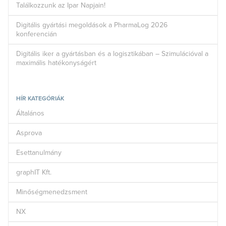
Találkozzunk az Ipar Napjain!
Digitális gyártási megoldások a PharmaLog 2026
konferencián
Digitális iker a gyártásban és a logisztikában – Szimulációval a
maximális hatékonyságért
HÍR KATEGÓRIÁK
Általános
Asprova
Esettanulmány
graphIT Kft.
Minőségmenedzsment
NX