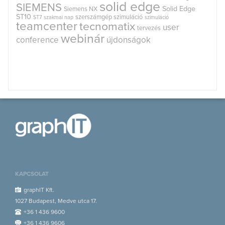
solid edge
SIEMENS
Solid Edge
Siemens NX
ST10
szerszámgép szimuláció
ST7
szakmai nap
szimuláció
teamcenter
tecnomatix
user
tervezés
webinár
conference
újdonságok
KAPCSOLAT
graphIT Kft.
1027 Budapest, Medve utca 17.
+36 1 436 9600
+36 1 436 9606