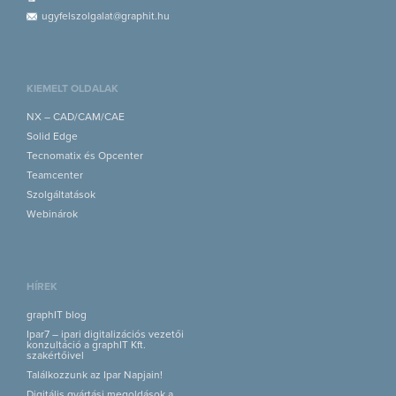
ugyfelszolgalat@graphit.hu
KIEMELT OLDALAK
NX – CAD/CAM/CAE
Solid Edge
Tecnomatix és Opcenter
Teamcenter
Szolgáltatások
Webinárok
HÍREK
graphIT blog
Ipar7 – ipari digitalizációs vezetői
konzultáció a graphIT Kft.
szakértőivel
Találkozzunk az Ipar Napjain!
Digitális gyártási megoldások a