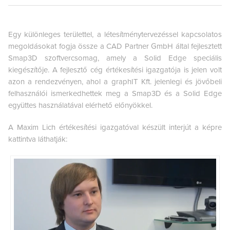
Egy különleges területtel, a létesítménytervezéssel kapcsolatos
megoldásokat fogja össze a CAD Partner GmbH által fejlesztett
Smap3D szoftvercsomag, amely a Solid Edge speciális
kiegészítője.
A fejlesztő cég értékesítési igazgatója is jelen volt
azon a rendezvényen, ahol a graphIT Kft. jelenlegi és jövőbeli
felhasználói ismerkedhettek meg a Smap3D és a Solid Edge
együttes használatával elérhető előnyökkel.
A Maxim Lich értékesítési igazgatóval készült interjút a képre
kattintva láthatják: