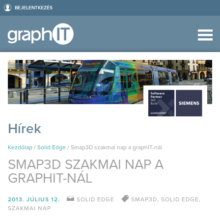
BEJELENTKEZÉS
Hírek
Kezdőlap
/
Solid Edge
/
Smap3D szakmai nap a graphIT-nál
SMAP3D SZAKMAI NAP A
GRAPHIT-NÁL
2013. JÚLIUS 12.
SOLID EDGE
SMAP3D
,
SOLID EDGE
,
SZAKMAI NAP