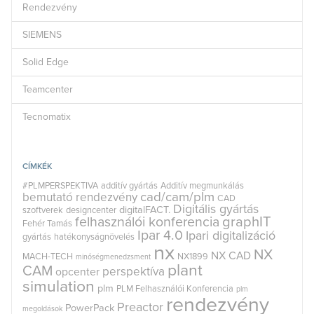
Rendezvény
SIEMENS
Solid Edge
Teamcenter
Tecnomatix
CÍMKÉK
#PLMPERSPEKTIVA
additív gyártás
Additív megmunkálás
cad/cam/plm
bemutató rendezvény
CAD
Digitális gyártás
digitalFACT.
szoftverek
designcenter
graphIT
felhasználói konferencia
Fehér Tamás
Ipar 4.0
Ipari digitalizáció
gyártás
hatékonyságnövelés
nx
NX
NX CAD
MACH-TECH
NX1899
minőségmenedzsment
plant
CAM
perspektíva
opcenter
simulation
plm
PLM Felhasználói Konferencia
plm
rendezvény
Preactor
PowerPack
megoldások