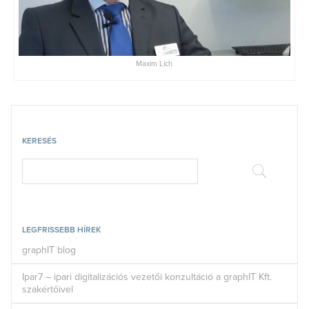
Maxim Lich
KERESÉS
LEGFRISSEBB HÍREK
graphIT blog
Ipar7 – ipari digitalizációs vezetői konzultáció a graphIT Kft.
szakértőivel