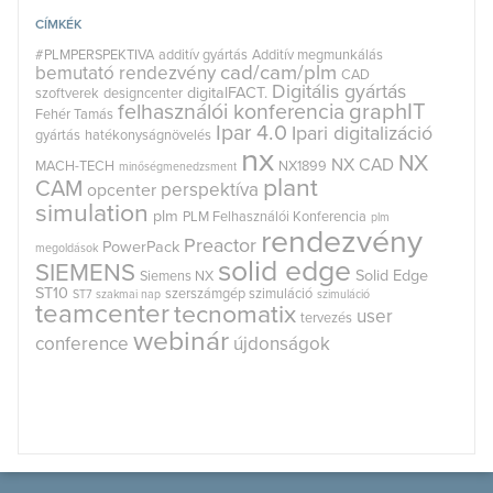
CÍMKÉK
#PLMPERSPEKTIVA
additív gyártás
Additív megmunkálás
cad/cam/plm
bemutató rendezvény
CAD
Digitális gyártás
digitalFACT.
szoftverek
designcenter
graphIT
felhasználói konferencia
Fehér Tamás
Ipar 4.0
Ipari digitalizáció
gyártás
hatékonyságnövelés
nx
NX
NX CAD
MACH-TECH
NX1899
minőségmenedzsment
plant
CAM
perspektíva
opcenter
simulation
plm
PLM Felhasználói Konferencia
plm
rendezvény
Preactor
PowerPack
megoldások
solid edge
SIEMENS
Solid Edge
Siemens NX
ST10
szerszámgép szimuláció
ST7
szakmai nap
szimuláció
teamcenter
tecnomatix
user
tervezés
webinár
conference
újdonságok