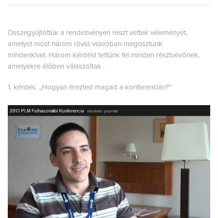
Összegyűjtöttük a rendezvényen részt vettek véleményét
,
amelyet most három rövid videóban megosztunk
mindenkivel. Három kérdést tettünk fel minden résztvevőnek,
amelyekre élőben válaszoltak .
1. kérdés: „Hogyan érezted magad a konferencián?”