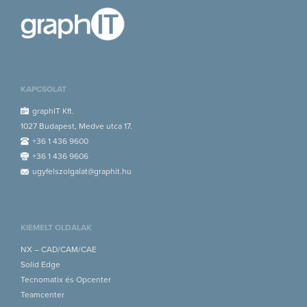
KAPCSOLAT
graphIT Kft.
1027 Budapest, Medve utca 17.
+36 1 436 9600
+36 1 436 9606
ugyfelszolgalat@graphit.hu
KIEMELT OLDALAK
NX – CAD/CAM/CAE
Solid Edge
Tecnomatix és Opcenter
Teamcenter