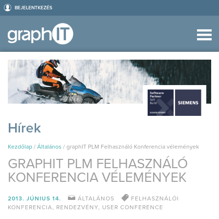
BEJELENTKEZÉS
Hírek
Kezdőlap
/
Általános
/
graphIT PLM Felhasználó Konferencia vélemények
GRAPHIT PLM FELHASZNÁLÓ
KONFERENCIA VÉLEMÉNYEK
2013. JÚNIUS 14.
ÁLTALÁNOS
FELHASZNÁLÓI
KONFERENCIA
,
RENDEZVÉNY
,
USER CONFERENCE