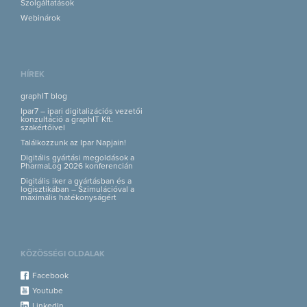
Szolgáltatások
Webinárok
HÍREK
graphIT blog
Ipar7 – ipari digitalizációs vezetői
konzultáció a graphIT Kft.
szakértőivel
Találkozzunk az Ipar Napjain!
Digitális gyártási megoldások a
PharmaLog 2026 konferencián
Digitális iker a gyártásban és a
logisztikában – Szimulációval a
maximális hatékonyságért
KÖZÖSSÉGI OLDALAK
Facebook
Youtube
LinkedIn