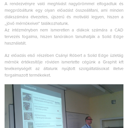
A rendezvényre való meghívást nagyörömmel elfogadtuk és
megpróbáltunk egy olyan előadást összeállítani, ami minden
diákszámára élvezetes, újszerű és motiváló legyen, hiszen a
„jövő mérnökeivel” találkozhatunk.
Az intézményben nem ismeretlen a diákok számára a CAD
tervezés fogalma, hiszen tanórákon tanulhatják a Solid Edge
használatát.
Az előadás első részében Csányi Róbert a Solid Edge üzletág
mérnök értékesítője röviden ismertette cégünk a Graphit kft
tevékenységét az általunk nyújtott szolgáltatásokat illetve
forgalmazott termékeket.