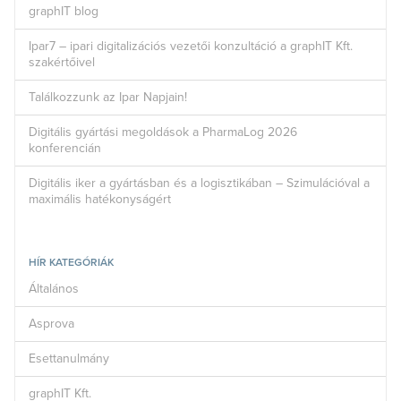
graphIT blog
Ipar7 – ipari digitalizációs vezetői konzultáció a graphIT Kft.
szakértőivel
Találkozzunk az Ipar Napjain!
Digitális gyártási megoldások a PharmaLog 2026
konferencián
Digitális iker a gyártásban és a logisztikában – Szimulációval a
maximális hatékonyságért
HÍR KATEGÓRIÁK
Általános
Asprova
Esettanulmány
graphIT Kft.