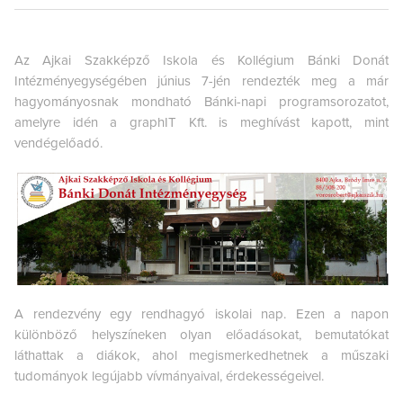
Az Ajkai Szakképző Iskola és Kollégium Bánki Donát
Intézményegységében június 7-jén rendezték meg a már
hagyományosnak mondható Bánki-napi programsorozatot,
amelyre idén a graphIT Kft. is meghívást kapott, mint
vendégelőadó.
A rendezvény egy rendhagyó iskolai nap. Ezen a napon
különböző helyszíneken olyan előadásokat, bemutatókat
láthattak a diákok, ahol megismerkedhetnek a műszaki
tudományok legújabb vívmányaival, érdekességeivel.