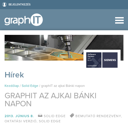
BEJELENTKEZÉS
Hírek
Kezdőlap
/
Solid Edge
/
graphIT az ajkai Bánki napon
GRAPHIT AZ AJKAI BÁNKI
NAPON
2013. JÚNIUS 8.
SOLID EDGE
BEMUTATÓ RENDEZVÉNY
,
OKTATÁSI VERZIÓ
,
SOLID EDGE