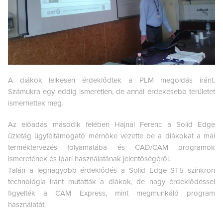
A diákok lelkesen érdeklődtek a PLM megoldás iránt.
Számukra egy eddig ismeretlen, de annál érdekesebb területet
ismerhettek meg.
Az előadás második felében Hajnal Ferenc a Solid Edge
üzletág ügyféltámogató mérnöke vezette be a diákokat a mai
terméktervezés folyamatába és CAD/CAM programok
ismeretének és ipari használatának jelentőségéről.
Talán a legnagyobb érdeklődés a Solid Edge ST5 szinkron
technológia iránt mutatták a diákok, de nagy érdeklődéssel
figyelték a CAM Express, mint megmunkáló program
használatát.