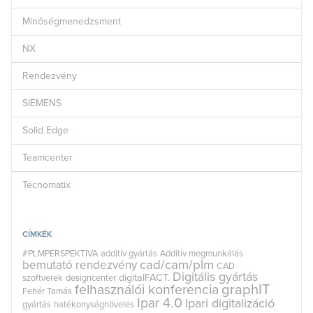
Minőségmenedzsment
NX
Rendezvény
SIEMENS
Solid Edge
Teamcenter
Tecnomatix
CÍMKÉK
#PLMPERSPEKTIVA
additív gyártás
Additív megmunkálás
cad/cam/plm
bemutató rendezvény
CAD
Digitális gyártás
digitalFACT.
szoftverek
designcenter
graphIT
felhasználói konferencia
Fehér Tamás
Ipar 4.0
Ipari digitalizáció
gyártás
hatékonyságnövelés