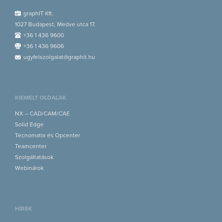
graphIT Kft.
1027 Budapest, Medve utca 17.
+36 1 436 9600
+36 1 436 9606
ugyfelszolgalat@graphit.hu
KIEMELT OLDALAK
NX – CAD/CAM/CAE
Solid Edge
Tecnomatix és Opcenter
Teamcenter
Szolgáltatások
Webinárok
HÍREK