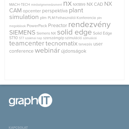
nx
NX
NX CAD
MACH-TECH
NX1899
minőségmenedzsment
plant
CAM
perspektíva
opcenter
simulation
plm
PLM Felhasználói Konferencia
plm
rendezvény
Preactor
PowerPack
megoldások
solid edge
SIEMENS
Solid Edge
Siemens NX
ST10
szerszámgép szimuláció
ST7
szakmai nap
szimuláció
teamcenter
tecnomatix
user
tervezés
webinár
conference
újdonságok
KAPCSOLAT