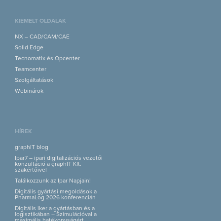
KIEMELT OLDALAK
NX – CAD/CAM/CAE
Solid Edge
Tecnomatix és Opcenter
Teamcenter
Szolgáltatások
Webinárok
HÍREK
graphIT blog
Ipar7 – ipari digitalizációs vezetői
konzultáció a graphIT Kft.
szakértőivel
Találkozzunk az Ipar Napjain!
Digitális gyártási megoldások a
PharmaLog 2026 konferencián
Digitális iker a gyártásban és a
logisztikában – Szimulációval a
maximális hatékonyságért