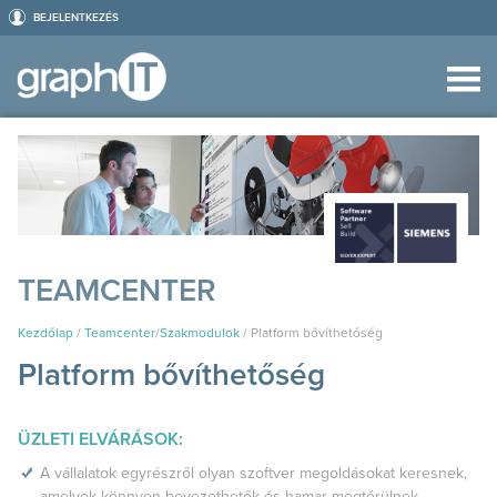
BEJELENTKEZÉS
TEAMCENTER
Kezdőlap
/
Teamcenter
/
Szakmodulok
/
Platform bővíthetőség
Platform bővíthetőség
ÜZLETI ELVÁRÁSOK:
A vállalatok egyrészről olyan szoftver megoldásokat keresnek,
amelyek könnyen bevezethetők és hamar megtérülnek,