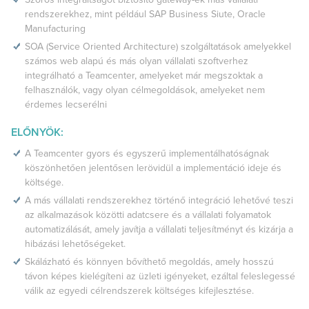
rendszerekhez, mint például SAP Business Siute, Oracle
Manufacturing
SOA (Service Oriented Architecture) szolgáltatások amelyekkel
számos web alapú és más olyan vállalati szoftverhez
integrálható a Teamcenter, amelyeket már megszoktak a
felhasználók, vagy olyan célmegoldások, amelyeket nem
érdemes lecserélni
ELŐNYÖK:
A Teamcenter gyors és egyszerű implementálhatóságnak
köszönhetően jelentősen lerövidül a implementáció ideje és
költsége.
A más vállalati rendszerekhez történő integráció lehetővé teszi
az alkalmazások közötti adatcsere és a vállalati folyamatok
automatizálását, amely javítja a vállalati teljesítményt és kizárja a
hibázási lehetőségeket.
Skálázható és könnyen bővíthető megoldás, amely hosszú
távon képes kielégíteni az üzleti igényeket, ezáltal feleslegessé
válik az egyedi célrendszerek költséges kifejlesztése.