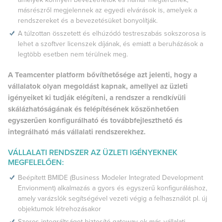
másrészről megjelennek az egyedi elvárások is, amelyek a
rendszereket és a bevezetésüket bonyolítják.
A túlzottan összetett és elhúzódó testreszabás sokszorosa is
lehet a szoftver licenszek díjának, és emiatt a beruházások a
legtöbb esetben nem térülnek meg.
A Teamcenter platform bővíthetősége azt jelenti, hogy a
vállalatok olyan megoldást kapnak, amellyel az üzleti
igényeiket ki tudják elégíteni, a rendszer a rendkívüli
skálázhatóságának és felépítésének köszönhetően
egyszerűen konfigurálható és továbbfejleszthető és
integrálható más vállalati rendszerekhez.
VÁLLALATI RENDSZER AZ ÜZLETI IGÉNYEKNEK
MEGFELELŐEN:
Beépített BMIDE (Business Modeler Integrated Development
Envionment) alkalmazás a gyors és egyszerű konfiguráláshoz,
amely varázslók segítségével vezeti végig a felhasználót pl. új
objektumok létrehozásakor
Szoros integráltságot biztosító gateway-ek más vállalati