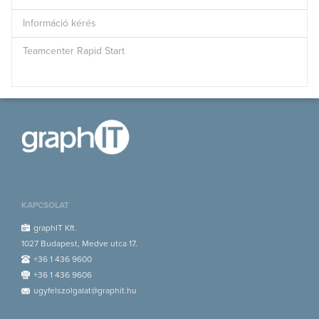
Információ kérés
Teamcenter Rapid Start
KAPCSOLAT
graphIT Kft.
1027 Budapest, Medve utca 17.
+36 1 436 9600
+36 1 436 9606
ugyfelszolgalat@graphit.hu