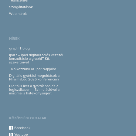
Teamcenter
Szolgáltatások
Webinárok
HÍREK
graphIT blog
Ipar7 – ipari digitalizációs vezetői
konzultáció a graphIT Kft.
szakértőivel
Találkozzunk az Ipar Napjain!
Digitális gyártási megoldások a
PharmaLog 2026 konferencián
Digitális iker a gyártásban és a
logisztikában – Szimulációval a
maximális hatékonyságért
KÖZÖSSÉGI OLDALAK
Facebook
Youtube