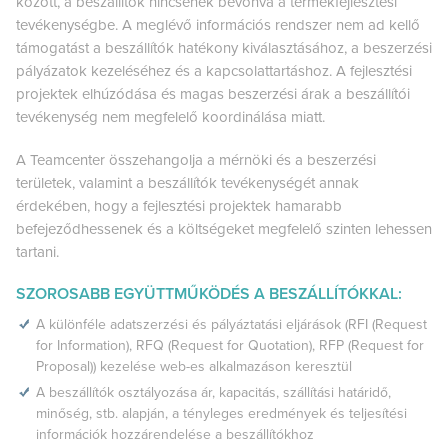
között, a beszállítók nincsenek bevonva a termékfejlesztési
tevékenységbe. A meglévő információs rendszer nem ad kellő
támogatást a beszállítók hatékony kiválasztásához, a beszerzési
pályázatok kezeléséhez és a kapcsolattartáshoz. A fejlesztési
projektek elhúzódása és magas beszerzési árak a beszállítói
tevékenység nem megfelelő koordinálása miatt.
A Teamcenter összehangolja a mérnöki és a beszerzési
területek, valamint a beszállítók tevékenységét annak
érdekében, hogy a fejlesztési projektek hamarabb
befejeződhessenek és a költségeket megfelelő szinten lehessen
tartani.
SZOROSABB EGYÜTTMŰKÖDÉS A BESZÁLLÍTÓKKAL:
A különféle adatszerzési és pályáztatási eljárások (RFI (Request
for Information), RFQ (Request for Quotation), RFP (Request for
Proposal)) kezelése web-es alkalmazáson keresztül
A beszállítók osztályozása ár, kapacitás, szállítási határidő,
minőség, stb. alapján, a tényleges eredmények és teljesítési
információk hozzárendelése a beszállítókhoz