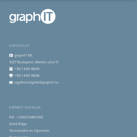
KAPCSOLAT
graphIT Kft.
1027 Budapest, Medve utca 17.
+36 1 436 9600
+36 1 436 9606
ugyfelszolgalat@graphit.hu
KIEMELT OLDALAK
NX – CAD/CAM/CAE
Solid Edge
Tecnomatix és Opcenter