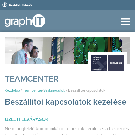
BEJELENTKEZÉS
TEAMCENTER
Kezdőlap
/
Teamcenter
/
Szakmodulok
/
Beszállítói kapcsolatok
Beszállítói kapcsolatok kezelése
ÜZLETI ELVÁRÁSOK:
Nem megfelelő kommunikáció a műszaki terület és a beszerzés