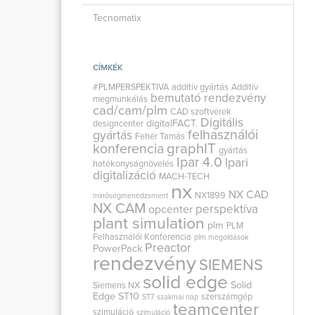
Tecnomatix
CÍMKÉK
#PLMPERSPEKTIVA
additív gyártás
Additív
bemutató rendezvény
megmunkálás
cad/cam/plm
CAD szoftverek
Digitális
digitalFACT.
designcenter
felhasználói
gyártás
Fehér Tamás
graphIT
konferencia
gyártás
Ipar 4.0
Ipari
hatékonyságnövelés
digitalizáció
MACH-TECH
nx
NX CAD
NX1899
minőségmenedzsment
NX CAM
perspektíva
opcenter
plant simulation
plm
PLM
Felhasználói Konferencia
plm megoldások
Preactor
PowerPack
rendezvény
SIEMENS
solid edge
Solid
Siemens NX
Edge ST10
szerszámgép
ST7
szakmai nap
teamcenter
szimuláció
szimuláció