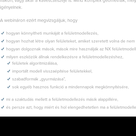
flakon, vagy akár a kávéscsészéje is. Mind komplex geometriák, mely
igényelnek.
A webináron ezért megvizsgáljuk, hogy
hogyan könnyítheti munkáját a felületmodellezés,
hogyan hozhat létre olyan felületeket, amiket szeretett volna de nem 
hogyan dolgoznak mások, mások mire használják az NX felületmodell
milyen eszközök állnak rendelkezésre a felületmodellezéshez,
felületek algoritmizálása,
importált modell visszaépítése felületekkel,
szabadformák „gyurmázása”,
sok egyéb hasznos funkció a mindennapok megkönnyítésére,
mi a szaktudás mellett a felületmodellezés másik alappillére,
és persze azt, hogy miért és hol elengedhetetlen ma a felületmodell