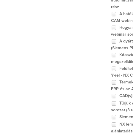
automatizá
rész
A haték
CAM webiná
Hogyan
webinár sor
A gyárt
(Siemens Pl
Káosztó
megszelídít
Felülte
’i’-re! - NX
Termelé
ERP és az 
CAD(v)h
Tűrjük 
sorozat (3 r
Siemens
NX leme
ajánlatadás