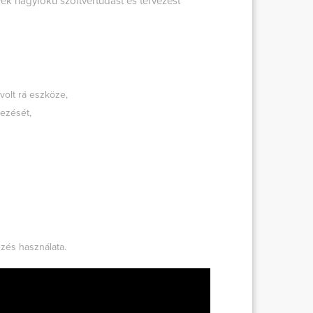
ek nagyfokú szoftvertudást és tervezést
volt rá eszköze,
ezését,
ezés használata.