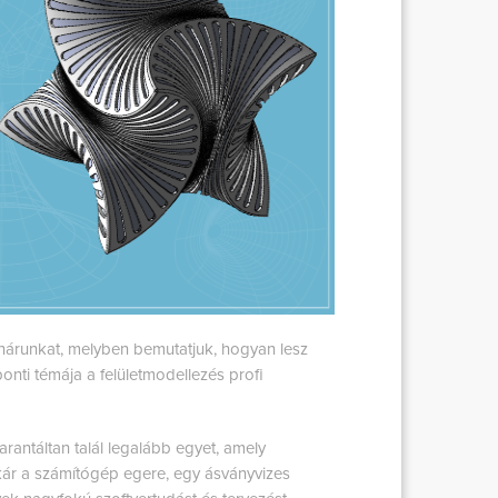
inárunkat, melyben bemutatjuk, hogyan lesz
ti témája a felületmodellezés profi
rantáltan talál legalább egyet, amely
 akár a számítógép egere, egy ásványvizes