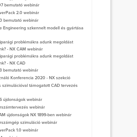
7 bemutató webinár
erPack 2.0 webinár
0 bemutató webinár
 Engineering szkennelt modell és gyártása
iparági problémákra adunk megoldást
enk? - NX CAM webinár
iparági problémákra adunk megoldást
enk? - NX CAD
3 bemutató webinár
náló Konferencia 2020 - NX szekció
is szimulációval támogatott CAD tervezés
6 újdonságok webinár
rszámtervezés webinár
M újdonságok NX 1899-ben webinár
rszámgép szimuláció webinár
erPack 1.0 webinár