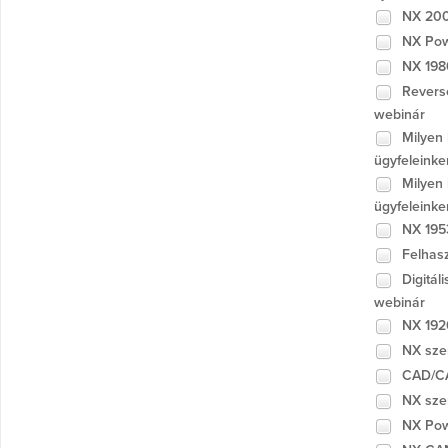
NX 200
NX Pow
NX 198
Reverse
webinár
Milyen 
ügyfeleink
Milyen 
ügyfeleink
NX 195
Felhasz
Digitál
webinár
NX 192
NX sze
CAD/CA
NX sze
NX Pow