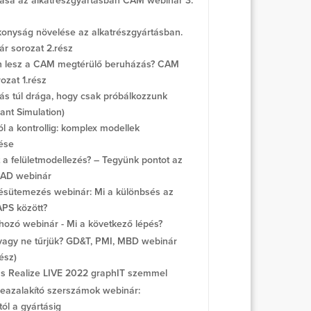
lása az alkatrészgyártásban CAM webinár 3.
onyság növelése az alkatrészgyártásban.
r sorozat 2.rész
 lesz a CAM megtérülő beruházás? CAM
ozat 1.rész
ás túl drága, hogy csak próbálkozzunk
ant Simulation)
l a kontrollig: komplex modellek
ése
t a felületmodellezés? – Tegyünk pontot az
 CAD webinár
sütemezés webinár: Mi a különbsés az
APS között?
ozó webinár - Mi a következő lépés?
vagy ne tűrjük? GD&T, PMI, MBD webinár
ész)
 Realize LIVE 2022 graphIT szemmel
azalakító szerszámok webinár:
tól a gyártásig