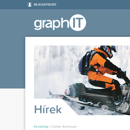
BEJELENTKEZÉS
Hírek
Kezdőlap
/
Címke Archívum