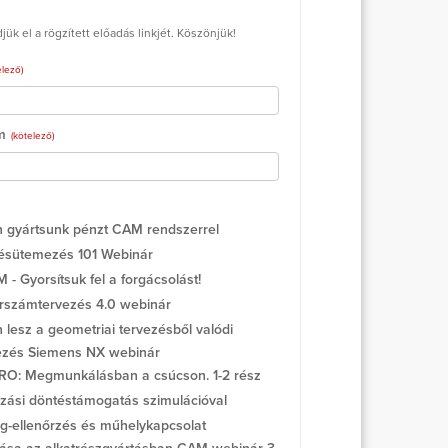
k el a rögzített előadás linkjét. Köszönjük!
elező)
m
(kötelező)
gyártsunk pénzt CAM rendszerrel
ésütemezés 101 Webinár
- Gyorsítsuk fel a forgácsolást!
számtervezés 4.0 webinár
lesz a geometriai tervezésből valódi
ezés Siemens NX webinár
O: Megmunkálásban a csúcson. 1-2 rész
ási döntéstámogatás szimulációval
-ellenőrzés és műhelykapcsolat