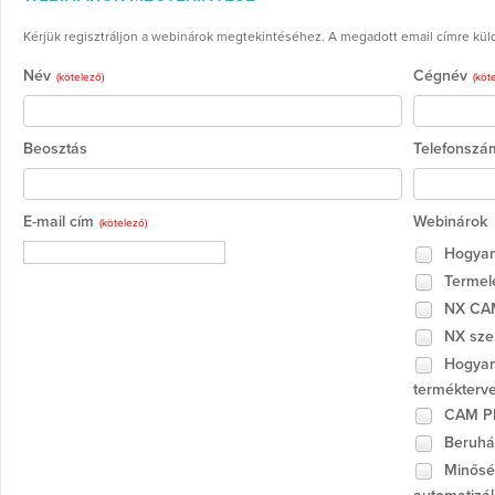
Kérjük regisztráljon a webinárok megtekintéséhez. A megadott email címre küldjü
Név
Cégnév
(kötelező)
(köt
Beosztás
Telefonszá
E-mail cím
Webinárok
(kötelező)
Hogyan 
Termel
NX CAM 
NX szer
Hogyan 
termékterv
CAM PR
Beruház
Minőség