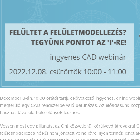
December 8-án, 10:00 órától tartjuk következő ingyenes, online web
megtérülő egy CAD rendszerbe való beruházás. Az előadásunk közpon
használatával elérhető előnyök lesznek.
Vessen most egy pillantást az Önt közvetlenül körülvevő tárgyakra! Ga
felületmodellezés nélkül nem jöhetett volna létre. Ilyen termék lehet