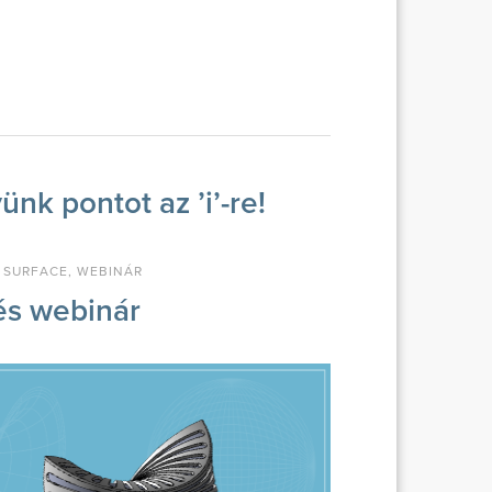
nk pontot az ’i’-re!
,
SURFACE
,
WEBINÁR
és webinár