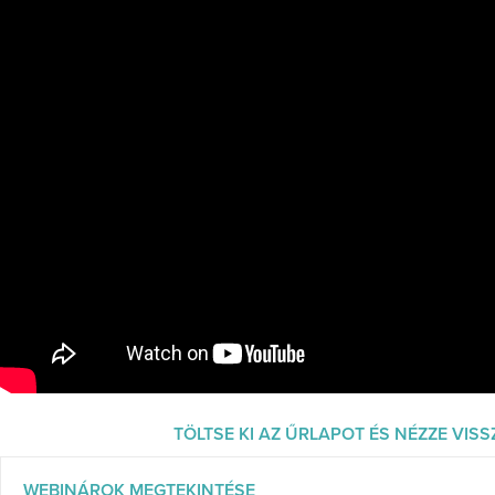
TÖLTSE KI AZ ŰRLAPOT ÉS NÉZZE VIS
WEBINÁROK MEGTEKINTÉSE