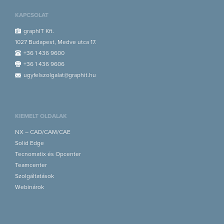
KAPCSOLAT
graphIT Kft.
1027 Budapest, Medve utca 17.
+36 1 436 9600
+36 1 436 9606
ugyfelszolgalat@graphit.hu
KIEMELT OLDALAK
NX – CAD/CAM/CAE
Solid Edge
Tecnomatix és Opcenter
Teamcenter
Szolgáltatások
Webinárok