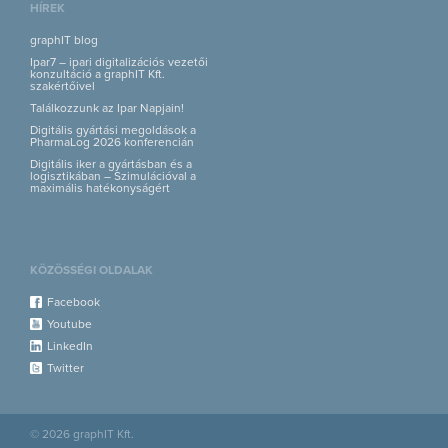
HÍREK
graphIT blog
Ipar7 – ipari digitalizációs vezetői
konzultáció a graphIT Kft.
szakértőivel
Találkozzunk az Ipar Napjain!
Digitális gyártási megoldások a
PharmaLog 2026 konferencián
Digitális iker a gyártásban és a
logisztikában – Szimulációval a
maximális hatékonyságért
KÖZÖSSÉGI OLDALAK
Facebook
Youtube
LinkedIn
Twitter
© 2026 graphIT Kft.