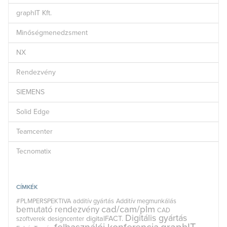
graphIT Kft.
Minőségmenedzsment
NX
Rendezvény
SIEMENS
Solid Edge
Teamcenter
Tecnomatix
CÍMKÉK
#PLMPERSPEKTIVA
additív gyártás
Additív megmunkálás
cad/cam/plm
bemutató rendezvény
CAD
Digitális gyártás
digitalFACT.
szoftverek
designcenter