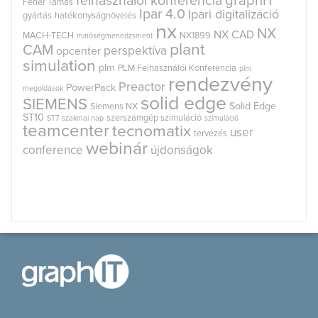
graphIT
felhasználói konferencia
Fehér Tamás
Ipar 4.0
Ipari digitalizáció
gyártás
hatékonyságnövelés
nx
NX
NX CAD
MACH-TECH
NX1899
minőségmenedzsment
plant
CAM
perspektíva
opcenter
simulation
plm
PLM Felhasználói Konferencia
plm
rendezvény
Preactor
PowerPack
megoldások
solid edge
SIEMENS
Solid Edge
Siemens NX
ST10
szerszámgép szimuláció
ST7
szakmai nap
szimuláció
teamcenter
tecnomatix
user
tervezés
webinár
conference
újdonságok