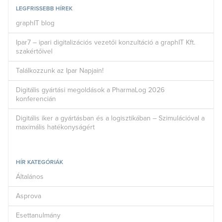
LEGFRISSEBB HÍREK
graphIT blog
Ipar7 – ipari digitalizációs vezetői konzultáció a graphIT Kft.
szakértőivel
Találkozzunk az Ipar Napjain!
Digitális gyártási megoldások a PharmaLog 2026
konferencián
Digitális iker a gyártásban és a logisztikában – Szimulációval a
maximális hatékonyságért
HÍR KATEGÓRIÁK
Általános
Asprova
Esettanulmány