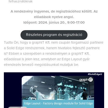
felhasználóknak
A rendezvény ingyenes, de regisztrációhoz kötött. Az
előadások nyelve angol.
Időpont: 2024. június 20., 9:00-17:00
Részletes program és regisztráció
Tudta Ön, hogy a graphIT Kft. nem csupán forgalmazó partnere
a Solid Edge rendszernek, hanem hivatalos fejlesztő partnere
is? Ebben a szerepében a rendezvényen a graphIT Kft.
előadással is jelen lesz, amelyben az Edge Layout gyár
elrendezés tervező megoldásunkat mutatjuk be.