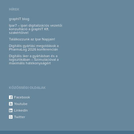
HÍREK
graphIT blog
Ipar7 – ipari digitalizációs vezetői
konzultáció a graphIT Kft.
szakértőivel
Találkozzunk az Ipar Napjain!
Digitális gyártási megoldások a
PharmaLog 2026 konferencián
Digitális iker a gyártásban és a
logisztikában – Szimulációval a
maximális hatékonyságért
KÖZÖSSÉGI OLDALAK
Facebook
Youtube
LinkedIn
Twitter