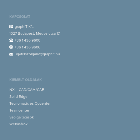
KAPCSOLAT
graphIT Kft.
1027 Budapest, Medve utca 17.
+36 1 436 9600
+36 1 436 9606
ugyfelszolgalat@graphit.hu
KIEMELT OLDALAK
NX – CAD/CAM/CAE
Solid Edge
Tecnomatix és Opcenter
Teamcenter
Szolgáltatások
Webinárok