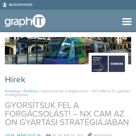
BEJELENTKEZÉS
Hírek
Kezdőlap
/
Általános
/
Gyorsítsuk fel a forgácsolást! – NX CAM az Ön gyártási
stratégiájában
GYORSÍTSUK FEL A
FORGÁCSOLÁST! – NX CAM AZ
ÖN GYÁRTÁSI STRATÉGIÁJÁBAN
2024. MÁRCIUS 19.
ÁLTALÁNOS
,
NX
WEBINÁR