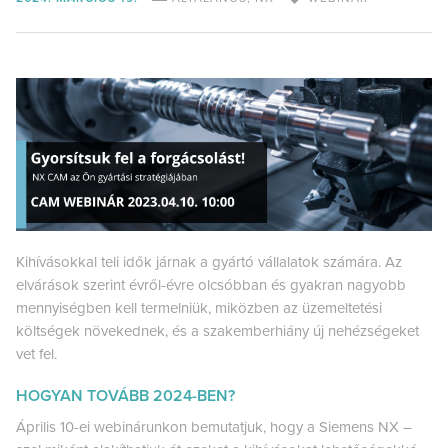
Kihívásokkal teli idők járnak a gyártó vállalatok számára. Az
elvárások szerint évről-évre olcsóbban és gyakran nagyobb
mennyiségben kell termelniük, miközben az üzemeltetési
költségek növekednek, és a szakemberhiány új nehézségeket
vet fel.
HOGYAN TOVÁBB 2024-BEN?
Április 10-ei webinárunkon bemutatjuk, hogy a Siemens NX –