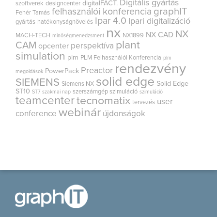
Digitális gyártás
digitalFACT.
szoftverek
designcenter
graphIT
felhasználói konferencia
Fehér Tamás
Ipar 4.0
Ipari digitalizáció
gyártás
hatékonyságnövelés
nx
NX
NX CAD
MACH-TECH
NX1899
minőségmenedzsment
plant
CAM
perspektíva
opcenter
simulation
plm
PLM Felhasználói Konferencia
plm
rendezvény
Preactor
PowerPack
megoldások
solid edge
SIEMENS
Solid Edge
Siemens NX
ST10
szerszámgép szimuláció
ST7
szakmai nap
szimuláció
teamcenter
tecnomatix
user
tervezés
webinár
conference
újdonságok