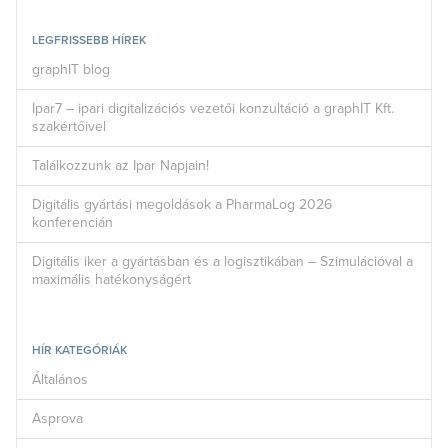
LEGFRISSEBB HÍREK
graphIT blog
Ipar7 – ipari digitalizációs vezetői konzultáció a graphIT Kft.
szakértőivel
Találkozzunk az Ipar Napjain!
Digitális gyártási megoldások a PharmaLog 2026
konferencián
Digitális iker a gyártásban és a logisztikában – Szimulációval a
maximális hatékonyságért
HÍR KATEGÓRIÁK
Általános
Asprova