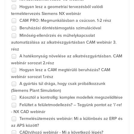
Hogyan lesz a geometriai tervezésből valódi
terméktervezés Siemens NX webinár
CAM PRO: Megmunkálásban a csúcson. 1-2 rész
Beruházási döntéstámogatás szimulációval
Minőség-ellenőrzés és műhelykapcsolat
automatizálása az alkatrészgyártásban CAM webinár 3.
rész
A hatékonyság növelése az alkatrészgyártásban. CAM
webinár sorozat 2.rész
Hogyan lesz a CAM megtérülő beruházás? CAM
webinár sorozat 1.rész
A gyártás túl drága, hogy csak próbálkozzunk
(Siemens Plant Simulation)
Káosztól a kontrollig: komplex modellek megszelídítése
Felültet a felületmodellezés? – Tegyünk pontot az ’i’-re!
- NX CAD webinár
Termelésütemezés webinár: Mi a különbsés az ERP és
az APS között?
CAD(v)hozó webinár - Mi a következő lépés?