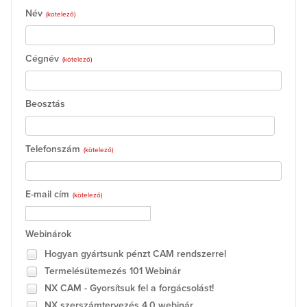
Név
(kötelező)
Cégnév
(kötelező)
Beosztás
Telefonszám
(kötelező)
E-mail cím
(kötelező)
Webinárok
Hogyan gyártsunk pénzt CAM rendszerrel
Termelésütemezés 101 Webinár
NX CAM - Gyorsítsuk fel a forgácsolást!
NX szerszámtervezés 4.0 webinár