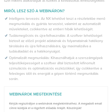
szel miként alakíthatjuk át ezeket a kihívásokat lehetőségekké.
MIRŐL LESZ SZÓ A WEBINÁRON?
Intelligens tervezés: Az NX lehetővé teszi a részletekbe menő
megmunkálás és gyártás tervezést, valamint az automatizált
műveleteket, csökkentve az emberi hibák lehetőségét.
Tudásmegőrzés és újra-felhasználás: A szoftver lehetőséget
biztosít az előző projekt adatainak és folyamatainak hatékony
tárolására és újra felhasználására, így maximalizálva a
tudásátadást és a hatékonyságot.
Optimalizált megmunkálás: Kihasználhatjuk a szerszámgépek
teljesítőképességeit a szoftver által biztosított kifinomult
szimulációs és optimalizációs eszközökkel, így csökkentve a
felesleges időt és energiát a gépen történő megmunkálás
során.
WEBINÁROK MEGTEKINTÉSE
Kérjük regisztráljon a webinárok megtekintéséhez. A megadott email
címre küldjük el a rögzített előadás linkjét. Köszönjük!