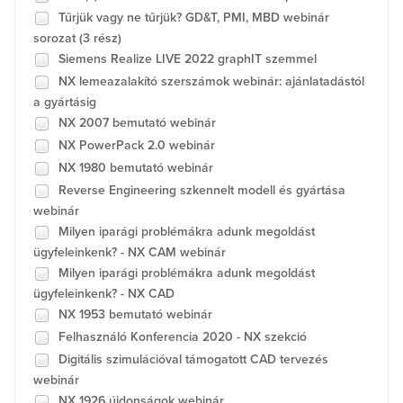
Tűrjük vagy ne tűrjük? GD&T, PMI, MBD webinár
sorozat (3 rész)
Siemens Realize LIVE 2022 graphIT szemmel
NX lemeazalakító szerszámok webinár: ajánlatadástól
a gyártásig
NX 2007 bemutató webinár
NX PowerPack 2.0 webinár
NX 1980 bemutató webinár
Reverse Engineering szkennelt modell és gyártása
webinár
Milyen iparági problémákra adunk megoldást
ügyfeleinkenk? - NX CAM webinár
Milyen iparági problémákra adunk megoldást
ügyfeleinkenk? - NX CAD
NX 1953 bemutató webinár
Felhasználó Konferencia 2020 - NX szekció
Digitális szimulációval támogatott CAD tervezés
webinár
NX 1926 újdonságok webinár