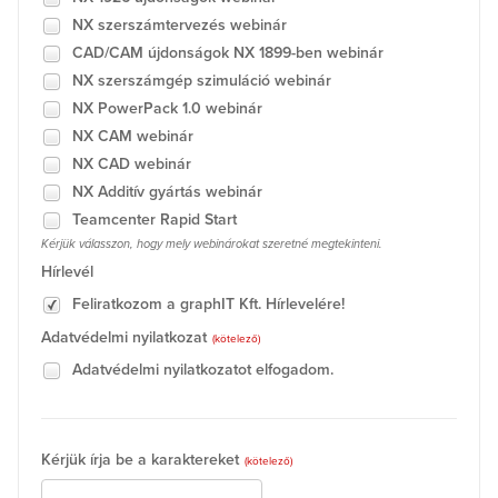
NX szerszámtervezés webinár
CAD/CAM újdonságok NX 1899-ben webinár
NX szerszámgép szimuláció webinár
NX PowerPack 1.0 webinár
NX CAM webinár
NX CAD webinár
NX Additív gyártás webinár
Teamcenter Rapid Start
Kérjük válasszon, hogy mely webinárokat szeretné megtekinteni.
Hírlevél
Feliratkozom a graphIT Kft. Hírlevelére!
Adatvédelmi nyilatkozat
(kötelező)
Adatvédelmi nyilatkozatot elfogadom.
Kérjük írja be a karaktereket
(kötelező)