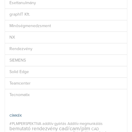
Esettanulmány
graphIT Kft.
Minőségmenedzsment
NX
Rendezvény
SIEMENS
Solid Edge
Teamcenter
Tecnomatix
CÍMKÉK
#PLMPERSPEKTIVA
additív gyártás
Additív megmunkálás
cad/cam/plm
bemutató rendezvény
CAD