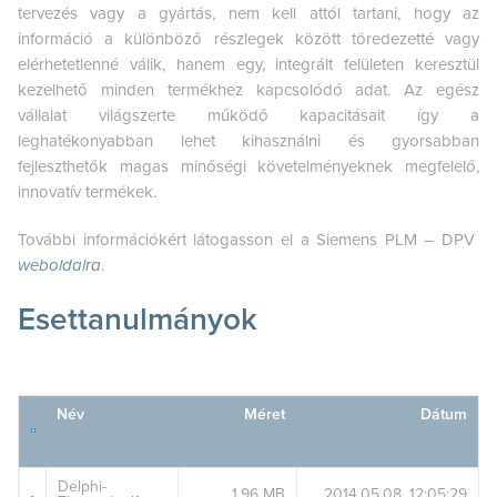
tervezés vagy a gyártás, nem kell attól tartani, hogy az
információ a különböző részlegek között töredezetté vagy
elérhetetlenné válik, hanem egy, integrált felületen keresztül
kezelhető minden termékhez kapcsolódó adat. Az egész
vállalat világszerte működő kapacitásait így a
leghatékonyabban lehet kihasználni és gyorsabban
fejleszthetők magas minőségi követelményeknek megfelelő,
innovatív termékek.
További információkért látogasson el a Siemens PLM – DPV
weboldalra
.
Esettanulmányok
Név
Méret
Dátum
Delphi-
1,96 MB
2014.05.08. 12:05:29