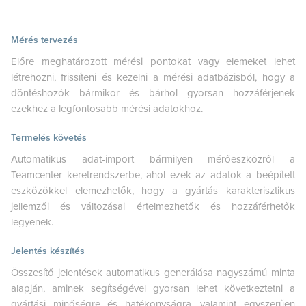
Mérés tervezés
Előre meghatározott mérési pontokat vagy elemeket lehet
létrehozni, frissíteni és kezelni a mérési adatbázisból, hogy a
döntéshozók bármikor és bárhol gyorsan hozzáférjenek
ezekhez a legfontosabb mérési adatokhoz.
Termelés követés
Automatikus adat-import bármilyen mérőeszközről a
Teamcenter keretrendszerbe, ahol ezek az adatok a beépített
eszközökkel elemezhetők, hogy a gyártás karakterisztikus
jellemzői és változásai értelmezhetők és hozzáférhetők
legyenek.
Jelentés készítés
Összesítő jelentések automatikus generálása nagyszámú minta
alapján, aminek segítségével gyorsan lehet következtetni a
gyártási minőségre és hatékonyságra, valamint egyszerűen