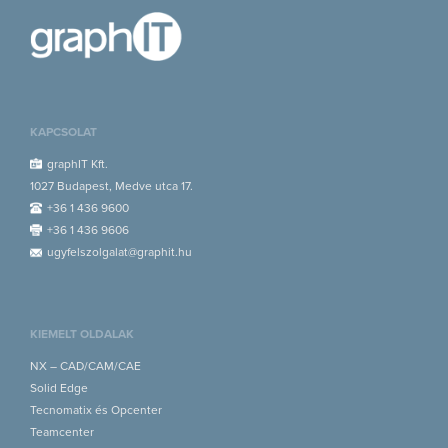
KAPCSOLAT
graphIT Kft.
1027 Budapest, Medve utca 17.
+36 1 436 9600
+36 1 436 9606
ugyfelszolgalat@graphit.hu
KIEMELT OLDALAK
NX – CAD/CAM/CAE
Solid Edge
Tecnomatix és Opcenter
Teamcenter