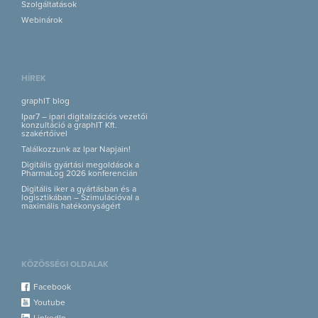
Szolgáltatások
Webinárok
HÍREK
graphIT blog
Ipar7 – ipari digitalizációs vezetői
konzultáció a graphIT Kft.
szakértőivel
Találkozzunk az Ipar Napjain!
Digitális gyártási megoldások a
PharmaLog 2026 konferencián
Digitális iker a gyártásban és a
logisztikában – Szimulációval a
maximális hatékonyságért
KÖZÖSSÉGI OLDALAK
Facebook
Youtube
LinkedIn