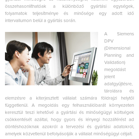
összehasonlíthatóak a különböző gyártási egységek,
folyamatok teljesítménye és minősége egy adott idő
intervallumon belül a gyártás során.
A Siemens
DPV
(Dimensional
Planning and
Validation)
megoldást
jelent
adatgyűjtésre,
tárolásra és
elemzésre a kiterjesztett vállalat számára földrajzi helytől
függetlenül. A megoldás egy felhasználóbarát környezeten
keresztül teszi lehetővé a gyártási és minőségügyi költségek
csökkentését azáltal, hogy gyors és lényegi hozzáférést ad
döntéshozóknak azokról a tervezési és gyártási adatokról,
amelyek közvetlenül befolyásolják a vállalat minőségügyi céljait.