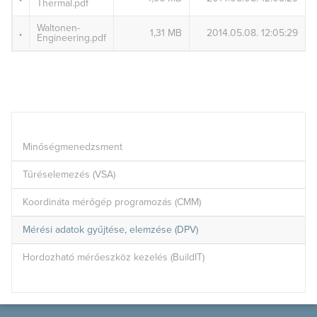
Thermal.pdf
Waltonen-
1,31 MB
2014.05.08. 12:05:29
Engineering.pdf
Minőségmenedzsment
Tűréselemezés (VSA)
Koordináta mérőgép programozás (CMM)
Mérési adatok gyűjtése, elemzése (DPV)
Hordozható mérőeszköz kezelés (BuildIT)