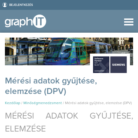
BEJELENTKEZÉS
Mérési adatok gyűjtése,
elemzése (DPV)
Kezdőlap
/
Minőségmenedzsment
/
Mérési adatok gyűjtése, elemzése (DPV)
MÉRÉSI ADATOK GYŰJTÉSE,
ELEMZÉSE