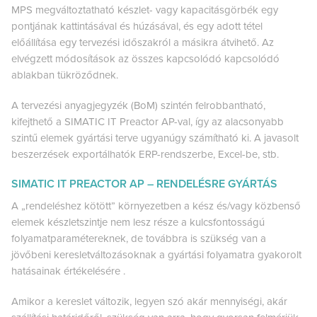
MPS megváltoztatható készlet- vagy kapacitásgörbék egy
pontjának kattintásával és húzásával, és egy adott tétel
előállítása egy tervezési időszakról a másikra átvihető. Az
elvégzett módosítások az összes kapcsolódó kapcsolódó
ablakban tükröződnek.
A tervezési anyagjegyzék (BoM) szintén felrobbantható,
kifejthető a SIMATIC IT Preactor AP-val, így az alacsonyabb
szintű elemek gyártási terve ugyanúgy számítható ki. A javasolt
beszerzések exportálhatók ERP-rendszerbe, Excel-be, stb.
SIMATIC IT PREACTOR AP – RENDELÉSRE GYÁRTÁS
A „rendeléshez kötött” környezetben a kész és/vagy közbenső
elemek készletszintje nem lesz része a kulcsfontosságú
folyamatparamétereknek, de továbbra is szükség van a
jövőbeni keresletváltozásoknak a gyártási folyamatra gyakorolt
hatásainak értékelésére .
Amikor a kereslet változik, legyen szó akár mennyiségi, akár