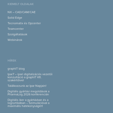
KIEMELT OLDALAK
NX – CAD/CAM/CAE
Solid Edge
Tecnomatix és Opcenter
Teamcenter
Szolgáltatások
Webinárok
HÍREK
graphIT blog
Ipar7 – ipari digitalizációs vezetői
konzultáció a graphIT Kft.
szakértőivel
Találkozzunk az Ipar Napjain!
Digitális gyártási megoldások a
PharmaLog 2026 konferencián
Digitális iker a gyártásban és a
logisztikában – Szimulációval a
maximális hatékonyságért