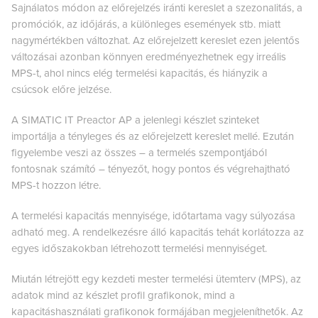
Sajnálatos módon az előrejelzés iránti kereslet a szezonalitás, a
promóciók, az időjárás, a különleges események stb. miatt
nagymértékben változhat. Az előrejelzett kereslet ezen jelentős
változásai azonban könnyen eredményezhetnek egy irreális
MPS-t, ahol nincs elég termelési kapacitás, és hiányzik a
csúcsok előre jelzése.
A SIMATIC IT Preactor AP a jelenlegi készlet szinteket
importálja a tényleges és az előrejelzett kereslet mellé. Ezután
figyelembe veszi az összes – a termelés szempontjából
fontosnak számító – tényezőt, hogy pontos és végrehajtható
MPS-t hozzon létre.
A termelési kapacitás mennyisége, időtartama vagy súlyozása
adható meg. A rendelkezésre álló kapacitás tehát korlátozza az
egyes időszakokban létrehozott termelési mennyiséget.
Miután létrejött egy kezdeti mester termelési ütemterv (MPS), az
adatok mind az készlet profil grafikonok, mind a
kapacitáshasználati grafikonok formájában megjeleníthetők. Az