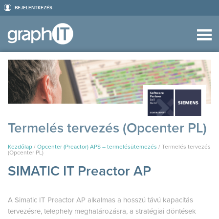
BEJELENTKEZÉS
Termelés tervezés (Opcenter PL)
Kezdőlap
/
Opcenter (Preactor) APS – termelésütemezés
/
Termelés tervezés
(Opcenter PL)
SIMATIC IT Preactor AP
A Simatic IT Preactor AP alkalmas a hosszú távú kapacitás
tervezésre, telephely meghatározásra, a stratégiai döntések