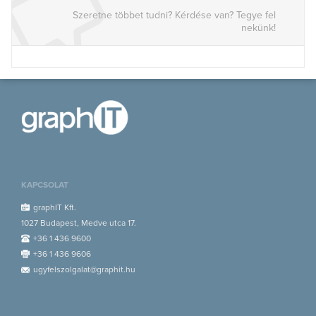
Szeretne többet tudni? Kérdése van? Tegye fel
nekünk!
KAPCSOLAT
graphIT Kft.
1027 Budapest, Medve utca 17.
+36 1 436 9600
+36 1 436 9606
ugyfelszolgalat@graphit.hu