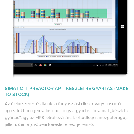
SIMATIC IT PREACTOR AP – KÉSZLETRE GYÁRTÁS (MAKE
TO STOCK)
Az élelmiszerek és italok, a fogyasztási cikkek vagy hasonló
ágazatokban igen valószínű, hogy a gyártási folyamat „készletre
gyártás”, így az MPS létrehozásának elsődleges mozgatórugója
jellemzően a jövőbeni keresletre lesz jellemző.