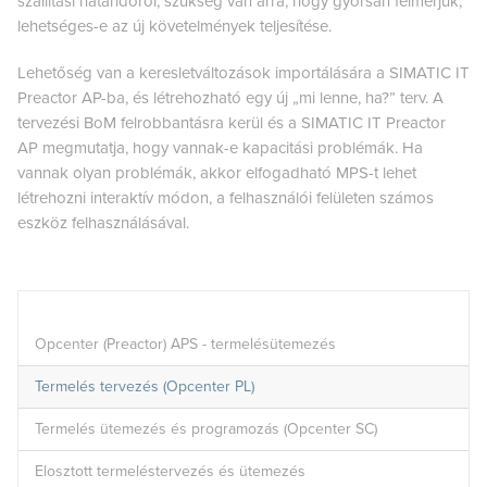
szállítási határidőről, szükség van arra, hogy gyorsan felmérjük,
lehetséges-e az új követelmények teljesítése.
Lehetőség van a keresletváltozások importálására a SIMATIC IT
Preactor AP-ba, és létrehozható egy új „mi lenne, ha?” terv. A
tervezési BoM felrobbantásra kerül és a SIMATIC IT Preactor
AP megmutatja, hogy vannak-e kapacitási problémák. Ha
vannak olyan problémák, akkor elfogadható MPS-t lehet
létrehozni interaktív módon, a felhasználói felületen számos
eszköz felhasználásával.
Opcenter (Preactor) APS - termelésütemezés
Termelés tervezés (Opcenter PL)
Termelés ütemezés és programozás (Opcenter SC)
Elosztott termeléstervezés és ütemezés