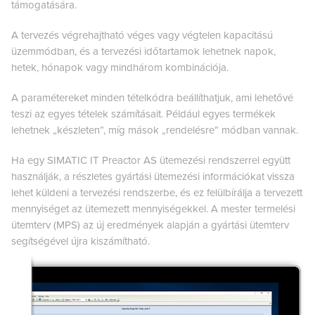
támogatására.
A tervezés végrehajtható véges vagy végtelen kapacitású
üzemmódban, és a tervezési időtartamok lehetnek napok,
hetek, hónapok vagy mindhárom kombinációja.
A paramétereket minden tételkódra beállíthatjuk, ami lehetővé
teszi az egyes tételek számításait. Például egyes termékek
lehetnek „készleten”, míg mások „rendelésre” módban vannak.
Ha egy SIMATIC IT Preactor AS ütemezési rendszerrel együtt
használják, a részletes gyártási ütemezési információkat vissza
lehet küldeni a tervezési rendszerbe, és ez felülbírálja a tervezett
mennyiséget az ütemezett mennyiségekkel. A mester termelési
ütemterv (MPS) az új eredmények alapján a gyártási ütemterv
segítségével újra kiszámítható.