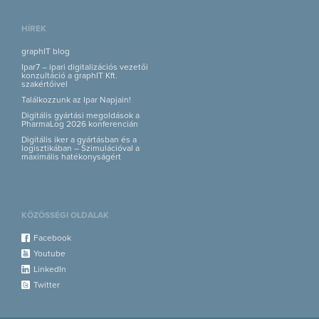
HÍREK
graphIT blog
Ipar7 – ipari digitalizációs vezetői
konzultáció a graphIT Kft.
szakértőivel
Találkozzunk az Ipar Napjain!
Digitális gyártási megoldások a
PharmaLog 2026 konferencián
Digitális iker a gyártásban és a
logisztikában – Szimulációval a
maximális hatékonyságért
KÖZÖSSÉGI OLDALAK
Facebook
Youtube
LinkedIn
Twitter