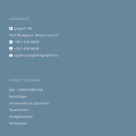
KAPCSOLAT
graphIT Kft.
1027 Budapest, Medve utca 17.
+36 1 436 9600
+36 1 436 9606
ugyfelszolgalat@graphit.hu
KIEMELT OLDALAK
NX – CAD/CAM/CAE
Solid Edge
Tecnomatix és Opcenter
Teamcenter
Szolgáltatások
Webinárok