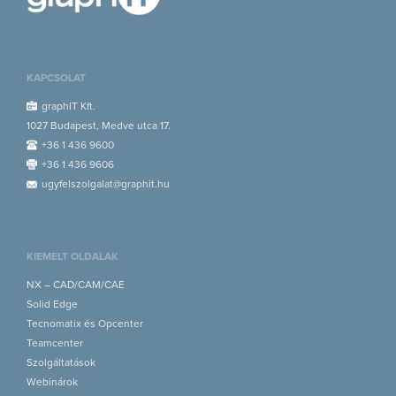
KAPCSOLAT
graphIT Kft.
1027 Budapest, Medve utca 17.
+36 1 436 9600
+36 1 436 9606
ugyfelszolgalat@graphit.hu
KIEMELT OLDALAK
NX – CAD/CAM/CAE
Solid Edge
Tecnomatix és Opcenter
Teamcenter
Szolgáltatások
Webinárok