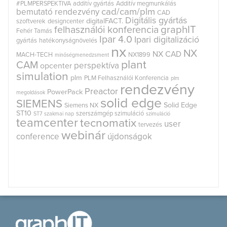
#PLMPERSPEKTIVA
additív gyártás
Additív megmunkálás
cad/cam/plm
bemutató rendezvény
CAD
Digitális gyártás
digitalFACT.
szoftverek
designcenter
graphIT
felhasználói konferencia
Fehér Tamás
Ipar 4.0
Ipari digitalizáció
gyártás
hatékonyságnövelés
nx
NX
NX CAD
MACH-TECH
NX1899
minőségmenedzsment
plant
CAM
perspektíva
opcenter
simulation
plm
PLM Felhasználói Konferencia
plm
rendezvény
Preactor
PowerPack
megoldások
solid edge
SIEMENS
Solid Edge
Siemens NX
ST10
szerszámgép szimuláció
ST7
szakmai nap
szimuláció
teamcenter
tecnomatix
user
tervezés
webinár
conference
újdonságok