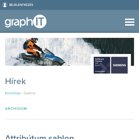
BEJELENTKEZÉS
Hírek
Kezdőlap
/
Galéria
ARCHÍVUM
Attribútum sablon