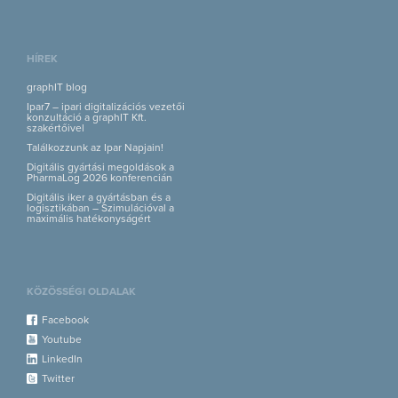
HÍREK
graphIT blog
Ipar7 – ipari digitalizációs vezetői
konzultáció a graphIT Kft.
szakértőivel
Találkozzunk az Ipar Napjain!
Digitális gyártási megoldások a
PharmaLog 2026 konferencián
Digitális iker a gyártásban és a
logisztikában – Szimulációval a
maximális hatékonyságért
KÖZÖSSÉGI OLDALAK
Facebook
Youtube
LinkedIn
Twitter