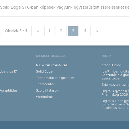
Solid Edge ST6-ban képesek vagyunk egyszerűsített szereléseket kés
Oldalak 3 / 4
«
1
2
3
4
»
KIEMELT OLDALAK
HÍREK
NX – CAD/CAM/CAE
graphIT blog
ve utca 17.
Solid Edge
Ipar7 – ipari digit
konzultáció a grap
Tecnomatix és Opcenter
szakértőivel
Teamcenter
Találkozzunk az I
@graphit.hu
Szolgáltatások
Digitális gyártás
PharmaLog 2026 
Webinárok
Digitális iker a g
logisztikában – S
maximális hatéko