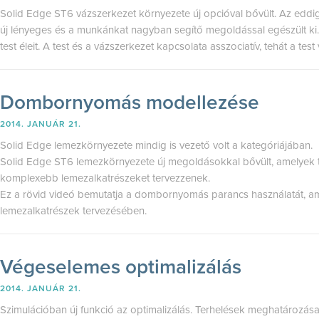
Solid Edge ST6 vázszerkezet környezete új opcióval bővült. Az eddi
új lényeges és a munkánkat nagyban segítő megoldással egészült ki
test éleit. A test és a vázszerkezet kapcsolata asszociatív, tehát a test
Dombornyomás modellezése
2014. JANUÁR 21.
Solid Edge lemezkörnyezete mindig is vezető volt a kategóriájában.
Solid Edge ST6 lemezkörnyezete új megoldásokkal bővült, amelyek t
komplexebb lemezalkatrészeket tervezzenek.
Ez a rövid videó bemutatja a dombornyomás parancs használatát, amel
lemezalkatrészek tervezésében.
Végeselemes optimalizálás
2014. JANUÁR 21.
Szimulációban új funkció az optimalizálás. Terhelések meghatározás