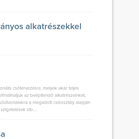
ányos alkatrészekkel
nális csőtervezésre, melyek akár teljes
efiniálhatjuk az beépítendő alkatrészeinket,
csőútvonalakra a megadott csőosztály alapján
szigetelések stb….
sa