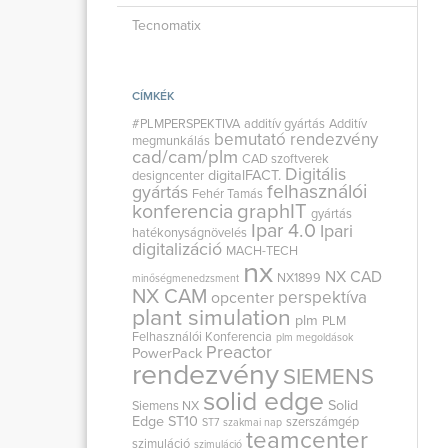
Tecnomatix
CÍMKÉK
#PLMPERSPEKTIVA
additív gyártás
Additív
bemutató rendezvény
megmunkálás
cad/cam/plm
CAD szoftverek
Digitális
digitalFACT.
designcenter
felhasználói
gyártás
Fehér Tamás
graphIT
konferencia
gyártás
Ipar 4.0
Ipari
hatékonyságnövelés
digitalizáció
MACH-TECH
nx
NX CAD
NX1899
minőségmenedzsment
NX CAM
perspektíva
opcenter
plant simulation
plm
PLM
Felhasználói Konferencia
plm megoldások
Preactor
PowerPack
rendezvény
SIEMENS
solid edge
Solid
Siemens NX
Edge ST10
szerszámgép
ST7
szakmai nap
teamcenter
szimuláció
szimuláció