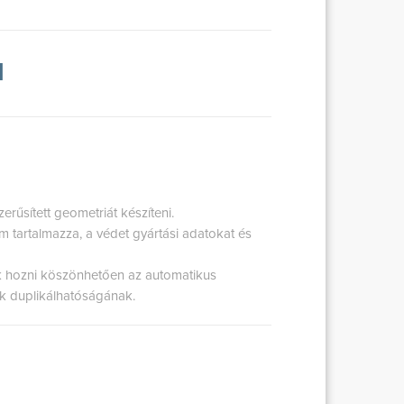
l
űsített geometriát készíteni.
m tartalmazza, a védet gyártási adatokat és
nk hozni köszönhetően az automatikus
ek duplikálhatóságának.