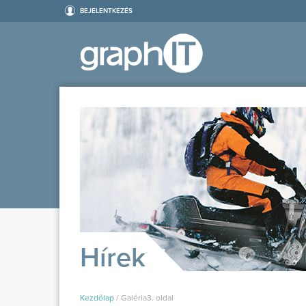
BEJELENTKEZÉS
Hírek
Kezdőlap
/
Galéria
3. oldal