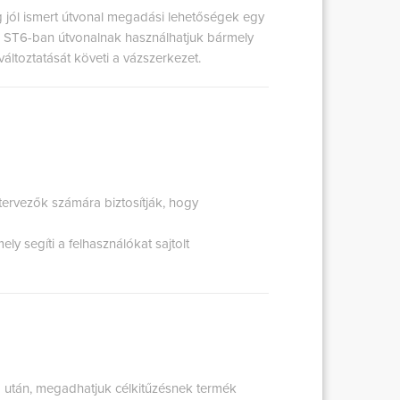
g jól ismert útvonal megadási lehetőségek egy
. ST6-ban útvonalnak használhatjuk bármely
 változtatását követi a vázszerkezet.
ervezők számára biztosítják, hogy
y segíti a felhasználókat sajtolt
a után, megadhatjuk célkitűzésnek termék