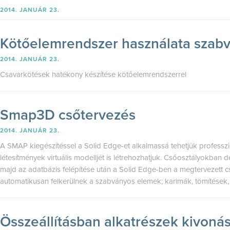
2014. JANUÁR 23.
Kötőelemrendszer használata szabv
2014. JANUÁR 23.
Csavarkötések hatékony készítése kötőelemrendszerrel
Smap3D csőtervezés
2014. JANUÁR 23.
A SMAP kiegészítéssel a Solid Edge-et alkalmassá tehetjük professzio
létesítmények virtuális modelljét is létrehozhatjuk. Csőosztályokban d
majd az adatbázis felépítése után a Solid Edge-ben a megtervezett 
automatikusan felkerülnek a szabványos elemek; karimák, tömítések, 
Összeállításban alkatrészek kivoná