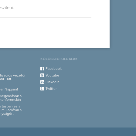
zíteni.
KÖZÖSSÉGI OLDALAK
Facebook
alizációs vezetői
Youtube
hIT Kft.
LinkedIn
Twitter
par Napjain!
i megoldások a
konferencián
yártásban és a
zimulációval a
nyságért