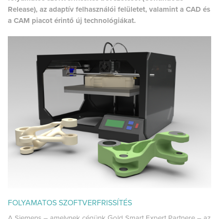
Release), az adaptív felhasználói felületet, valamint a CAD és
a CAM piacot érintő új technológiákat.
FOLYAMATOS SZOFTVERFRISSÍTÉS
A Siemens – amelynek cégünk Gold Smart Expert Partnere – az