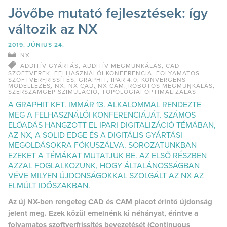
Jövőbe mutató fejlesztések: így
változik az NX
2019. JÚNIUS 24.
NX
ADDITÍV GYÁRTÁS
,
ADDITÍV MEGMUNKÁLÁS
,
CAD
SZOFTVEREK
,
FELHASZNÁLÓI KONFERENCIA
,
FOLYAMATOS
SZOFTVERFRISSÍTÉS
,
GRAPHIT
,
IPAR 4.0
,
KONVERGENS
MODELLEZÉS
,
NX
,
NX CAD
,
NX CAM
,
ROBOTOS MEGMUNKÁLÁS
,
SZERSZÁMGÉP SZIMULÁCIÓ
,
TOPOLÓGIAI OPTIMALIZÁLÁS
A GRAPHIT KFT. IMMÁR 13. ALKALOMMAL RENDEZTE
MEG A FELHASZNÁLÓI KONFERENCIÁJÁT. SZÁMOS
ELŐADÁS HANGZOTT EL IPARI DIGITALIZÁCIÓ TÉMÁBAN,
AZ NX, A SOLID EDGE ÉS A DIGITÁLIS GYÁRTÁSI
MEGOLDÁSOKRA FÓKUSZÁLVA. SOROZATUNKBAN
EZEKET A TÉMÁKAT MUTATJUK BE. AZ ELSŐ RÉSZBEN
AZZAL FOGLALKOZUNK, HOGY ÁLTALÁNOSSÁGBAN
VÉVE MILYEN ÚJDONSÁGOKKAL SZOLGÁLT AZ NX AZ
ELMÚLT IDŐSZAKBAN.
Az új NX-ben rengeteg CAD és CAM piacot érintő újdonság
jelent meg. Ezek közül emelnénk ki néhányat, érintve a
folyamatos szoftverfrissítés bevezetését (Continuous