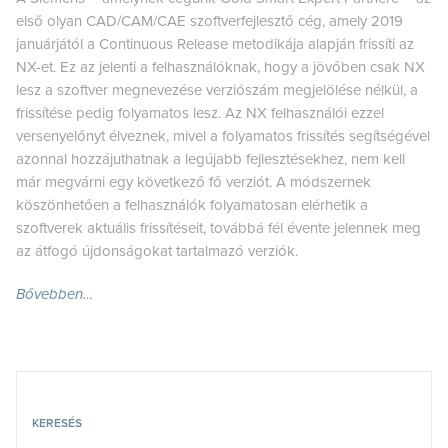
első olyan CAD/CAM/CAE szoftverfejlesztő cég, amely 2019
januárjától a Continuous Release metodikája alapján frissíti az
NX-et. Ez az jelenti a felhasználóknak, hogy a jövőben csak NX
lesz a szoftver megnevezése verziószám megjelölése nélkül, a
frissítése pedig folyamatos lesz. Az NX felhasználói ezzel
versenyelőnyt élveznek, mivel a folyamatos frissítés segítségével
azonnal hozzájuthatnak a legújabb fejlesztésekhez, nem kell
már megvárni egy következő fő verziót. A módszernek
köszönhetően a felhasználók folyamatosan elérhetik a
szoftverek aktuális frissítéseit, továbbá fél évente jelennek meg
az átfogó újdonságokat tartalmazó verziók.
Bővebben…
KERESÉS