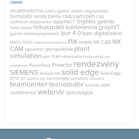
CÍMKÉK
#PLMPERSPEKTIVA
additív gyártás
Additív megmunkálás
cad/cam/plm
bemutató rendezvény
CAD
Digitális gyártás
digitalFACT.
szoftverek
designcenter
graphIT
felhasználói konferencia
Fehér Tamás
Ipar 4.0
Ipari digitalizáció
gyártás
hatékonyságnövelés
nx
NX
NX CAD
MACH-TECH
NX1899
minőségmenedzsment
plant
CAM
perspektíva
opcenter
simulation
plm
PLM Felhasználói Konferencia
plm
rendezvény
Preactor
PowerPack
megoldások
solid edge
SIEMENS
Solid Edge
Siemens NX
ST10
szerszámgép szimuláció
ST7
szakmai nap
szimuláció
teamcenter
tecnomatix
user
tervezés
webinár
conference
újdonságok