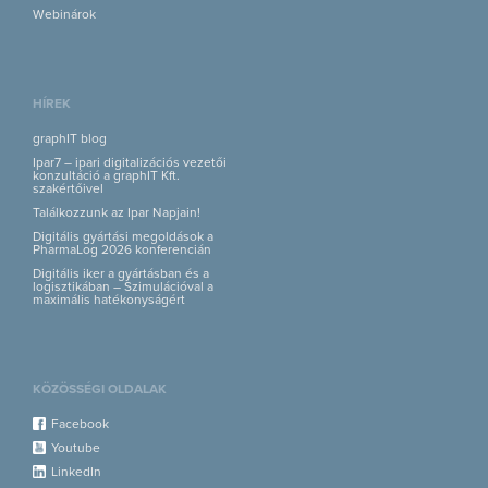
Webinárok
HÍREK
graphIT blog
Ipar7 – ipari digitalizációs vezetői
konzultáció a graphIT Kft.
szakértőivel
Találkozzunk az Ipar Napjain!
Digitális gyártási megoldások a
PharmaLog 2026 konferencián
Digitális iker a gyártásban és a
logisztikában – Szimulációval a
maximális hatékonyságért
KÖZÖSSÉGI OLDALAK
Facebook
Youtube
LinkedIn