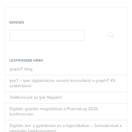
KERESÉS
LEGFRISSEBB HÍREK
graphIT blog
Ipar7 – ipari digitalizációs vezetői konzultáció a graphIT Kft.
szakértőivel
Találkozzunk az Ipar Napjain!
Digitális gyártási megoldások a PharmaLog 2026
konferencián
Digitális iker a gyártásban és a logisztikában – Szimulációval a
maximális hatékonyságért