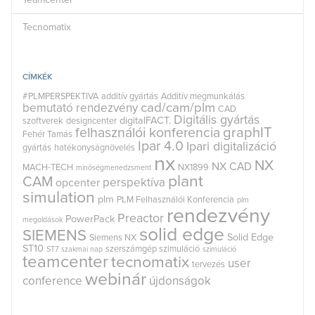
Tecnomatix
CÍMKÉK
#PLMPERSPEKTIVA
additív gyártás
Additív megmunkálás
cad/cam/plm
bemutató rendezvény
CAD
Digitális gyártás
digitalFACT.
szoftverek
designcenter
graphIT
felhasználói konferencia
Fehér Tamás
Ipar 4.0
Ipari digitalizáció
gyártás
hatékonyságnövelés
nx
NX
NX CAD
MACH-TECH
NX1899
minőségmenedzsment
plant
CAM
perspektíva
opcenter
simulation
plm
PLM Felhasználói Konferencia
plm
rendezvény
Preactor
PowerPack
megoldások
solid edge
SIEMENS
Solid Edge
Siemens NX
ST10
szerszámgép szimuláció
ST7
szakmai nap
szimuláció
teamcenter
tecnomatix
user
tervezés
webinár
conference
újdonságok