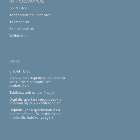
NX – CAD/CAM/CAE
Solid Edge
Tecnomatix és Opcenter
Teamcenter
Szolgáltatások
Webinárok
HÍREK
graphIT blog
Ipar7 – ipari digitalizációs vezetői
konzultáció a graphIT Kft.
szakértőivel
Találkozzunk az Ipar Napjain!
Digitális gyártási megoldások a
PharmaLog 2026 konferencián
Digitális iker a gyártásban és a
logisztikában – Szimulációval a
maximális hatékonyságért