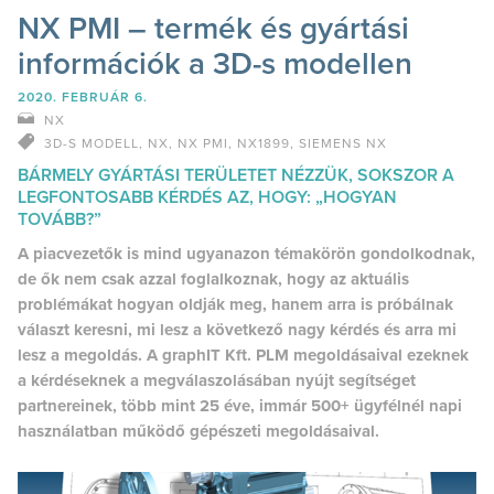
NX PMI – termék és gyártási
információk a 3D-s modellen
2020. FEBRUÁR 6.
NX
3D-S MODELL
,
NX
,
NX PMI
,
NX1899
,
SIEMENS NX
BÁRMELY GYÁRTÁSI TERÜLETET NÉZZÜK, SOKSZOR A
LEGFONTOSABB KÉRDÉS AZ, HOGY: „HOGYAN
TOVÁBB?”
A piacvezetők is mind ugyanazon témakörön gondolkodnak,
de ők nem csak azzal foglalkoznak, hogy az aktuális
problémákat hogyan oldják meg, hanem arra is próbálnak
választ keresni, mi lesz a következő nagy kérdés és arra mi
lesz a megoldás. A graphIT Kft. PLM megoldásaival ezeknek
a kérdéseknek a megválaszolásában nyújt segítséget
partnereinek, több mint 25 éve, immár 500+ ügyfélnél napi
használatban működő gépészeti megoldásaival.