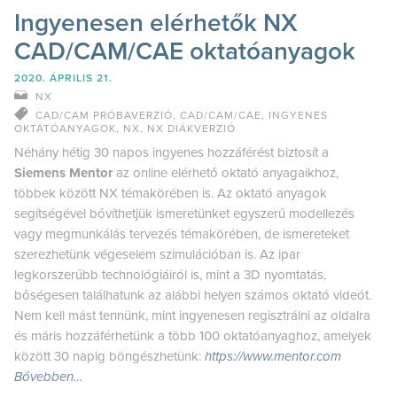
Ingyenesen elérhetők NX
CAD/CAM/CAE oktatóanyagok
2020. ÁPRILIS 21.
NX
CAD/CAM PRÓBAVERZIÓ
,
CAD/CAM/CAE
,
INGYENES
OKTATÓANYAGOK
,
NX
,
NX DIÁKVERZIÓ
Néhány hétig 30 napos ingyenes hozzáférést biztosít a
Siemens Mentor
az online elérhető oktató anyagaikhoz,
többek között NX témakörében is. Az oktató anyagok
segítségével bővíthetjük ismeretünket egyszerű modellezés
vagy megmunkálás tervezés témakörében, de ismereteket
szerezhetünk végeselem szimulációban is. Az ipar
legkorszerűbb technológiáiról is, mint a 3D nyomtatás,
bőségesen találhatunk az alábbi helyen számos oktató videót.
Nem kell mást tennünk, mint ingyenesen regisztrálni az oldalra
és máris hozzáférhetünk a több 100 oktatóanyaghoz, amelyek
között 30 napig böngészhetünk:
https://www.mentor.com
Bővebben…