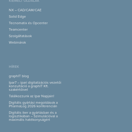
KIEMELT OLDALAK
NX – CAD/CAM/CAE
Solid Edge
Tecnomatix és Opcenter
Teamcenter
Szolgáltatások
Webinárok
HÍREK
graphIT blog
Ipar7 – ipari digitalizációs vezetői
konzultáció a graphIT Kft.
szakértőivel
Találkozzunk az Ipar Napjain!
Digitális gyártási megoldások a
PharmaLog 2026 konferencián
Digitális iker a gyártásban és a
logisztikában – Szimulációval a
maximális hatékonyságért