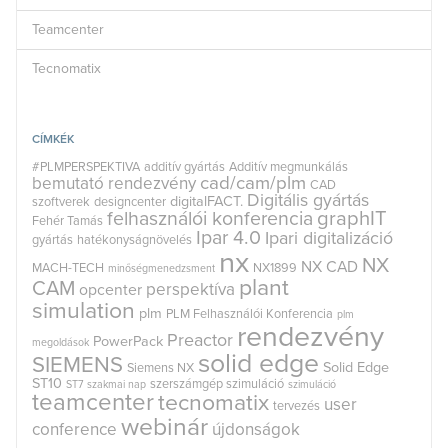
Teamcenter
Tecnomatix
CÍMKÉK
#PLMPERSPEKTIVA
additív gyártás
Additív megmunkálás
cad/cam/plm
bemutató rendezvény
CAD
Digitális gyártás
digitalFACT.
szoftverek
designcenter
graphIT
felhasználói konferencia
Fehér Tamás
Ipar 4.0
Ipari digitalizáció
gyártás
hatékonyságnövelés
nx
NX
NX CAD
MACH-TECH
NX1899
minőségmenedzsment
plant
CAM
perspektíva
opcenter
simulation
plm
PLM Felhasználói Konferencia
plm
rendezvény
Preactor
PowerPack
megoldások
solid edge
SIEMENS
Solid Edge
Siemens NX
ST10
szerszámgép szimuláció
ST7
szakmai nap
szimuláció
teamcenter
tecnomatix
user
tervezés
webinár
conference
újdonságok