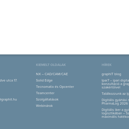
KIEMELT OLDALAK
HÍREK
NX – CAD/CAM/CAE
graphIT blog
ve utca 17.
Solid Edge
Ipar7 – ipari digit
konzultáció a grap
Tecnomatix és Opcenter
szakértőivel
Teamcenter
Találkozzunk az I
@graphit.hu
Szolgáltatások
Digitális gyártás
PharmaLog 2026 
Webinárok
Digitális iker a g
logisztikában – S
maximális hatéko