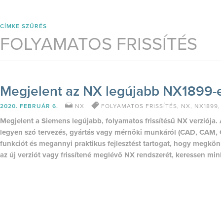
CÍMKE SZŰRÉS
FOLYAMATOS FRISSÍTÉS
Megjelent az NX legújabb NX1899-e
2020. FEBRUÁR 6.
NX
FOLYAMATOS FRISSÍTÉS
,
NX
,
NX1899
Megjelent a Siemens legújabb, folyamatos frissítésű NX verziója
legyen szó tervezés, gyártás vagy mérnöki munkáról (CAD, CAM, C
funkciót és megannyi praktikus fejlesztést tartogat, hogy megkö
az új verziót vagy frissítené meglévő NX rendszerét, keressen min