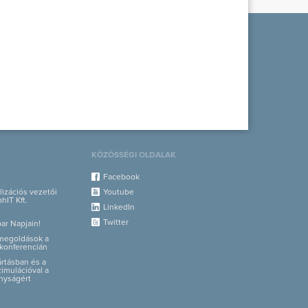
KÖZÖSSÉGI OLDALAK
Facebook
alizációs vezetői
Youtube
hIT Kft.
LinkedIn
Twitter
par Napjain!
i megoldások a
konferencián
yártásban és a
zimulációval a
nyságért