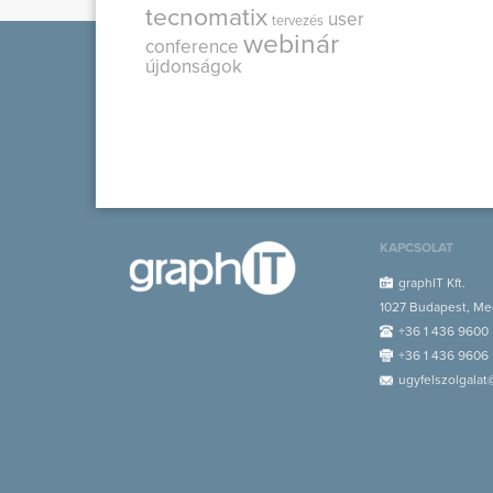
tecnomatix
user
tervezés
webinár
conference
újdonságok
KAPCSOLAT
graphIT Kft.
1027 Budapest, Med
+36 1 436 9600
+36 1 436 9606
ugyfelszolgalat