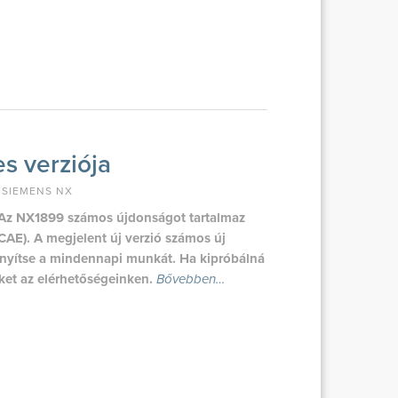
s verziója
,
SIEMENS NX
. Az NX1899 számos újdonságot tartalmaz
AE). A megjelent új verzió számos új
nnyítse a mindennapi munkát. Ha kipróbálná
ket az elérhetőségeinken.
Bővebben…