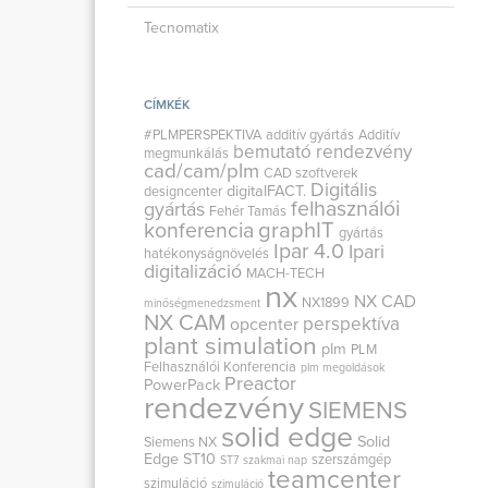
Tecnomatix
CÍMKÉK
#PLMPERSPEKTIVA
additív gyártás
Additív
bemutató rendezvény
megmunkálás
cad/cam/plm
CAD szoftverek
Digitális
digitalFACT.
designcenter
felhasználói
gyártás
Fehér Tamás
graphIT
konferencia
gyártás
Ipar 4.0
Ipari
hatékonyságnövelés
digitalizáció
MACH-TECH
nx
NX CAD
NX1899
minőségmenedzsment
NX CAM
perspektíva
opcenter
plant simulation
plm
PLM
Felhasználói Konferencia
plm megoldások
Preactor
PowerPack
rendezvény
SIEMENS
solid edge
Solid
Siemens NX
Edge ST10
szerszámgép
ST7
szakmai nap
teamcenter
szimuláció
szimuláció