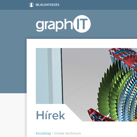
BEJELENTKEZÉS
Hírek
Kezdőlap
/
Címke Archívum