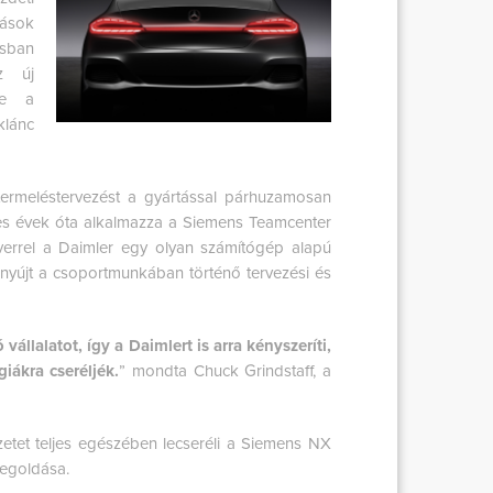
dások
isban
az új
se a
klánc
termeléstervezést a gyártással párhuzamosan
90-es évek óta alkalmazza a Siemens Teamcenter
verrel a Daimler egy olyan számítógép alapú
t nyújt a csoportmunkában történő tervezési és
llalatot, így a Daimlert is arra kényszeríti,
iákra cseréljék.
” mondta Chuck Grindstaff, a
etet teljes egészében lecseréli a Siemens NX
megoldása.