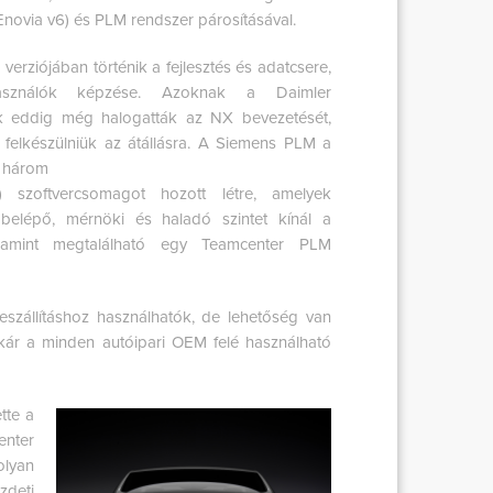
Enovia v6) és PLM rendszer párosításával.
verziójában történik a fejlesztés és adatcsere,
használók képzése. Azoknak a Daimler
kik eddig még halogatták az NX bevezetését,
felkészülniük az átállásra. A Siemens PLM a
n három
) szoftvercsomagot hozott létre, amelyek
belépő, mérnöki és haladó szintet kínál a
valamint megtalálható egy Teamcenter PLM
szállításhoz használhatók, de lehetőség van
akár a minden autóipari OEM felé használható
tte a
nter
olyan
zdeti