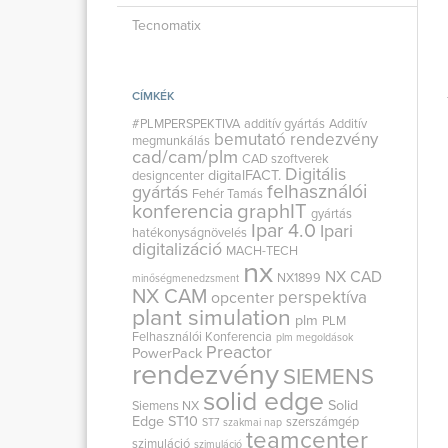
Tecnomatix
CÍMKÉK
#PLMPERSPEKTIVA
additív gyártás
Additív
bemutató rendezvény
megmunkálás
cad/cam/plm
CAD szoftverek
Digitális
digitalFACT.
designcenter
felhasználói
gyártás
Fehér Tamás
graphIT
konferencia
gyártás
Ipar 4.0
Ipari
hatékonyságnövelés
digitalizáció
MACH-TECH
nx
NX CAD
NX1899
minőségmenedzsment
NX CAM
perspektíva
opcenter
plant simulation
plm
PLM
Felhasználói Konferencia
plm megoldások
Preactor
PowerPack
rendezvény
SIEMENS
solid edge
Solid
Siemens NX
Edge ST10
szerszámgép
ST7
szakmai nap
teamcenter
szimuláció
szimuláció