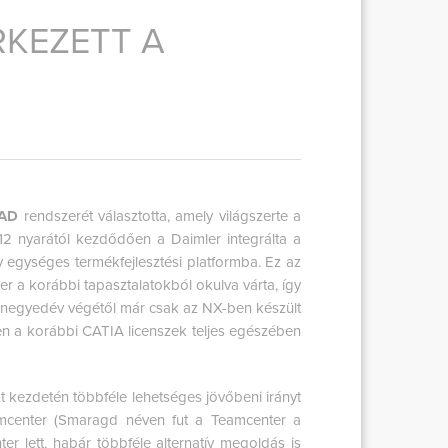
KEZETT A
AD
rendszerét választotta, amely világszerte a
012 nyarától kezdődően a Daimler integrálta a
gy egységes termékfejlesztési platformba. Ez az
r a korábbi tapasztalatokból okulva várta, így
ő negyedév végétől már csak az NX-ben készült
ben a korábbi CATIA licenszek teljes egészében
t kezdetén többféle lehetséges jövőbeni irányt
amcenter (Smaragd néven fut a Teamcenter a
r lett, habár többféle alternatív megoldás is