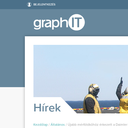
BEJELENTKEZÉS
Hírek
Kezdőlap
/
Általános
/
Újabb mérföldkőhöz érkezett a Daimler