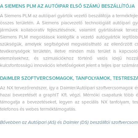
A SIEMENS PLM AZ AUTÓIPAR ELSŐ SZÁMÚ BESZÁLLÍTÓJA
A Siemens PLM az autóipari gyártók vezető beszállítója a termékfejl
összes területén. A Siemens piacvezető technológiáit autóipari gy
járművek kollaboratív fejlesztésének, valamint gyártásának terve
Siemens PLM megoldások kielégítik a vezető autógyártók legfőbb 
szükségük, amelyek segítségével megvalósítható az ellenőrzött
tevékenységek területén, illetve minden más terület is kapcsol
elemzésekhez, és szimulációkhoz történő valós idejű hoz
kulcsfontosságú innovációs lehetőségeket jelent a teljes ipar számára
DAIMLER SZOFTVERCSOMAGOK, TANFOLYAMOK, TESTRESZA
Az NX tervezőrendszer, így a Daimler/Autóipari szoftvercsomagok é
hazai bevezetését a graphIT Kft. végzi. Mérnöki csapatunk több év
támogatja a bevezetéseket, legyen az speciális NX tanfolyam, t
telefonos és webes terméktámogatás.
Bővebben az Autóipari (AS) és Daimler (DS) beszállítói szoftvercso