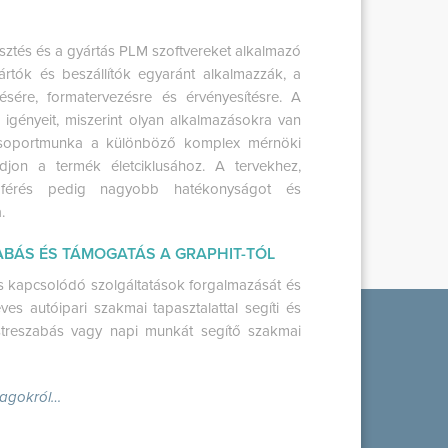
esztés és a gyártás PLM szoftvereket alkalmazó
ártók és beszállítók egyaránt alkalmazzák, a
zésére, formatervezésre és érvényesítésre. A
igényeit, miszerint olyan alkalmazásokra van
 csoportmunka a különböző komplex mérnöki
ódjon a termék életciklusához. A tervekhez,
záférés pedig nagyobb hatékonyságot és
.
BÁS ÉS TÁMOGATÁS A GRAPHIT-TÓL
s kapcsolódó szolgáltatások forgalmazását és
es autóipari szakmai tapasztalattal segíti és
estreszabás vagy napi munkát segítő szakmai
magokról…