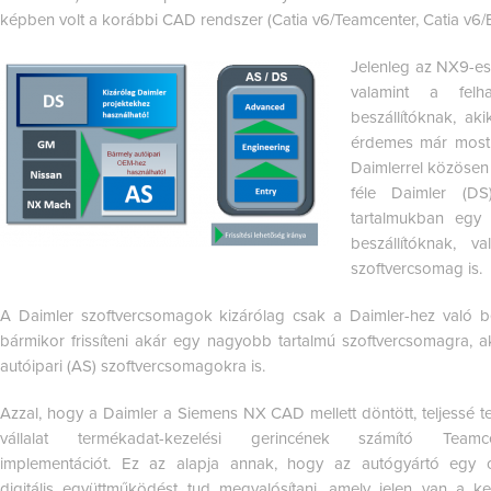
képben volt a korábbi CAD rendszer (Catia v6/Teamcenter, Catia v6/
Je
lenleg az NX9-es 
valamint a fel
beszállítóknak, a
érdemes már most 
Daimlerrel közöse
féle Daimler (DS
tartalmukban egy 
beszállítóknak, 
szoftvercsomag is.
A Daimler szoftvercsomagok kizárólag csak a Daimler-hez való be
bármikor frissíteni akár egy nagyobb tartalmú szoftvercsomagra, 
autóipari (AS) szoftvercsomagokra is.
Azzal, hogy a Daimler a Siemens NX CAD mellett döntött, teljessé te
vállalat termékadat-kezelési gerincének számító Teamce
implementációt. Ez az alapja annak, hogy az autógyártó egy 
digitális együttműködést tud megvalósítani, amely jelen van a ke