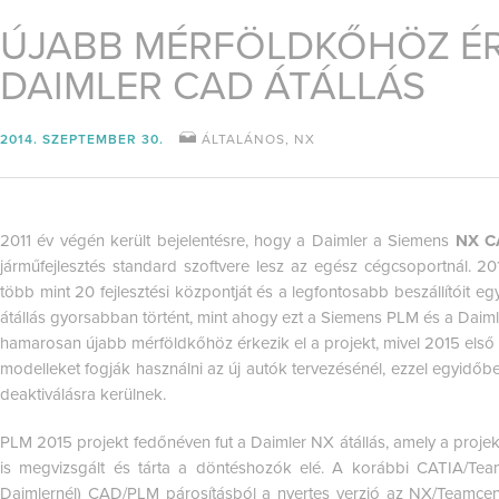
ÚJABB MÉRFÖLDKŐHÖZ ÉR
DAIMLER CAD ÁTÁLLÁS
2014. SZEPTEMBER 30.
ÁLTALÁNOS
,
NX
2011 év végén került bejelentésre, hogy a Daimler a Siemens
NX C
járműfejlesztés standard szoftvere lesz az egész cégcsoportnál. 2
több mint 20 fejlesztési központját és a legfontosabb beszállítóit e
átállás gyorsabban történt, mint ahogy ezt a Siemens PLM és a Daimle
hamarosan újabb mérföldkőhöz érkezik el a projekt, mivel 2015 els
modelleket fogják használni az új autók tervezésénél, ezzel egyidő
deaktiválásra kerülnek.
PLM 2015 projekt fedőnéven fut a Daimler NX átállás, amely a projek
is megvizsgált és tárta a döntéshozók elé. A korábbi CATIA/Te
Daimlernél) CAD/PLM párosításból a nyertes verzió az NX/Teamcente