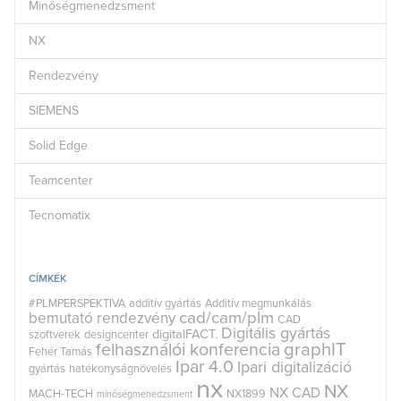
Minőségmenedzsment
NX
Rendezvény
SIEMENS
Solid Edge
Teamcenter
Tecnomatix
CÍMKÉK
#PLMPERSPEKTIVA
additív gyártás
Additív megmunkálás
cad/cam/plm
bemutató rendezvény
CAD
Digitális gyártás
digitalFACT.
szoftverek
designcenter
graphIT
felhasználói konferencia
Fehér Tamás
Ipar 4.0
Ipari digitalizáció
gyártás
hatékonyságnövelés
nx
NX
NX CAD
MACH-TECH
NX1899
minőségmenedzsment