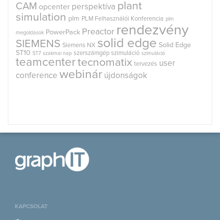
plant
CAM
perspektíva
opcenter
simulation
plm
PLM Felhasználói Konferencia
plm
rendezvény
Preactor
PowerPack
megoldások
solid edge
SIEMENS
Solid Edge
Siemens NX
ST10
szerszámgép szimuláció
ST7
szakmai nap
szimuláció
teamcenter
tecnomatix
user
tervezés
webinár
conference
újdonságok
KAPCSOLAT