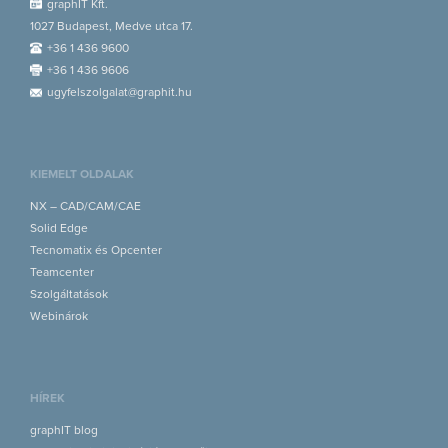
graphIT Kft.
1027 Budapest, Medve utca 17.
+36 1 436 9600
+36 1 436 9606
ugyfelszolgalat@graphit.hu
KIEMELT OLDALAK
NX – CAD/CAM/CAE
Solid Edge
Tecnomatix és Opcenter
Teamcenter
Szolgáltatások
Webinárok
HÍREK
graphIT blog