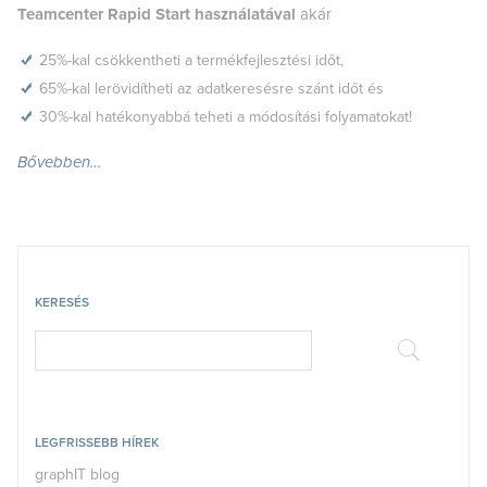
Teamcenter Rapid Start használatával
akár
25%-kal csökkentheti
a termékfejlesztési időt,
65%-kal lerövidítheti
az adatkeresésre szánt időt és
30%-kal hatékonyabbá
teheti a módosítási folyamatokat!
Bővebben…
KERESÉS
LEGFRISSEBB HÍREK
graphIT blog