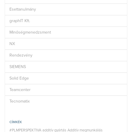
Esettanulmány
graphIT Kft.
Minőségmenedzsment
NX
Rendezvény
SIEMENS
Solid Edge
Teamcenter
Tecnomatix
CÍMKÉK
#PLMPERSPEKTIVA
additív gyártás
Additív megmunkálás