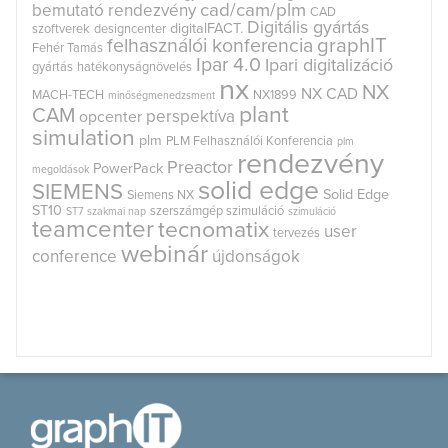
cad/cam/plm
bemutató rendezvény
CAD
Digitális gyártás
digitalFACT.
szoftverek
designcenter
graphIT
felhasználói konferencia
Fehér Tamás
Ipar 4.0
Ipari digitalizáció
gyártás
hatékonyságnövelés
nx
NX
NX CAD
MACH-TECH
NX1899
minőségmenedzsment
plant
CAM
perspektíva
opcenter
simulation
plm
PLM Felhasználói Konferencia
plm
rendezvény
Preactor
PowerPack
megoldások
solid edge
SIEMENS
Solid Edge
Siemens NX
ST10
szerszámgép szimuláció
ST7
szakmai nap
szimuláció
teamcenter
tecnomatix
user
tervezés
webinár
conference
újdonságok