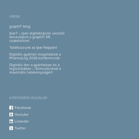
HÍREK
graphIT blog
Ipar7 – ipari digitalizációs vezetői
konzultáció a graphIT Kft.
szakértőivel
Találkozzunk az Ipar Napjain!
Digitális gyártási megoldások a
PharmaLog 2026 konferencián
Digitális iker a gyártásban és a
logisztikában – Szimulációval a
maximális hatékonyságért
KÖZÖSSÉGI OLDALAK
Facebook
Youtube
LinkedIn
Twitter