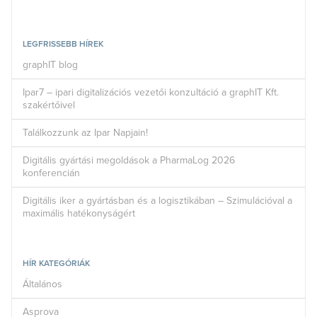
LEGFRISSEBB HÍREK
graphIT blog
Ipar7 – ipari digitalizációs vezetői konzultáció a graphIT Kft.
szakértőivel
Találkozzunk az Ipar Napjain!
Digitális gyártási megoldások a PharmaLog 2026
konferencián
Digitális iker a gyártásban és a logisztikában – Szimulációval a
maximális hatékonyságért
HÍR KATEGÓRIÁK
Általános
Asprova