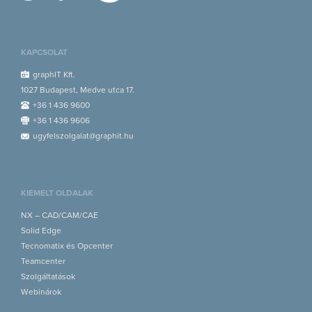
KAPCSOLAT
graphIT Kft.
1027 Budapest, Medve utca 17.
+36 1 436 9600
+36 1 436 9606
ugyfelszolgalat@graphit.hu
KIEMELT OLDALAK
NX – CAD/CAM/CAE
Solid Edge
Tecnomatix és Opcenter
Teamcenter
Szolgáltatások
Webinárok