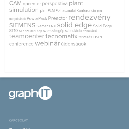
plant
CAM
perspektíva
opcenter
simulation
plm
PLM Felhasználói Konferencia
plm
rendezvény
Preactor
PowerPack
megoldások
solid edge
SIEMENS
Solid Edge
Siemens NX
ST10
szerszámgép szimuláció
ST7
szakmai nap
szimuláció
teamcenter
tecnomatix
user
tervezés
webinár
conference
újdonságok
KAPCSOLAT