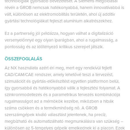
technológiák gyorsabb bevezetését. A Siemens megoldásai
révén a GROB nemcsak hatékonyabbá, hanem innovatívabbá is
vált, különösen az elektromobilitás területén, ahol új additív
gyártási technológiákat fejleszt alumínium alkatrészekhez.
Ez a partnerség jól példázza, hogyan válhat a digitalizáció
versenyelőnnyé egy olyan iparágban, ahol a rugalmasság, a
pontosság és az időtényező kritikus szerepet játszik.
ÖSSZEFOGLALÁS
Az NX használata azért éri meg, mert egy rendkívül fejlett
CAD/CAM/CAE rendszer, amely lehetővé teszi a tervezést,
szimulációt és gyártás-előkészítést egyetlen platformon belül,
így gyorsabbá és hatékonyabbá válik a fejlesztési folyamat. A
szinkronmodellezés és a parametrikus tervezés kombinációja
rugalmasságot ad a mérnökök kezébe, miközben a hibák
száma csökken és a termékminőség nő. A GROB
szerszámgépek kiváló választást jelentenek, ha precíz,
megbízható és automatizálható megmunkálásra van szükség –
különösen az 5-tengelyes gépeik emelkednek ki a piacon. Ezek