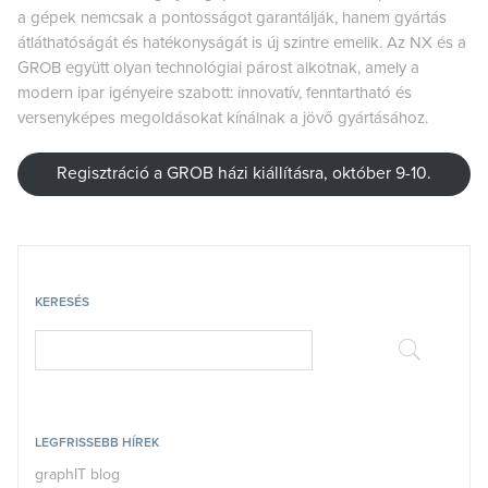
a gépek nemcsak a pontosságot garantálják, hanem gyártás
átláthatóságát és hatékonyságát is új szintre emelik. Az NX és a
GROB együtt olyan technológiai párost alkotnak, amely a
modern ipar igényeire szabott: innovatív, fenntartható és
versenyképes megoldásokat kínálnak a jövő gyártásához.
Regisztráció a GROB házi kiállításra, október 9-10.
KERESÉS
LEGFRISSEBB HÍREK
graphIT blog