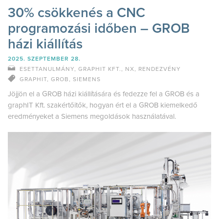
30% csökkenés a CNC
programozási időben – GROB
házi kiállítás
2025. SZEPTEMBER 28.
ESETTANULMÁNY
,
GRAPHIT KFT.
,
NX
,
RENDEZVÉNY
GRAPHIT
,
GROB
,
SIEMENS
Jöjjön el a GROB házi kiállítására és fedezze fel a GROB és a
graphIT Kft. szakértőitők, hogyan ért el a GROB kiemelkedő
eredményeket a Siemens megoldások használatával.