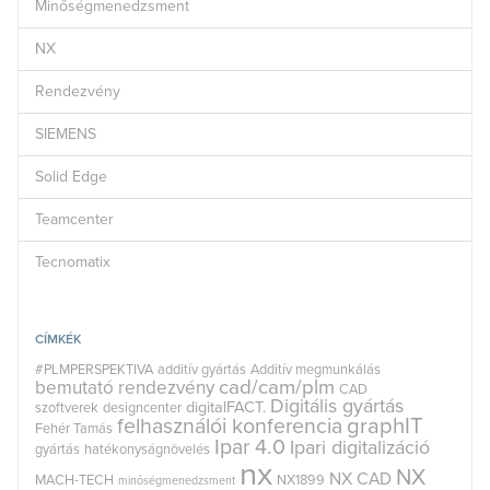
Minőségmenedzsment
NX
Rendezvény
SIEMENS
Solid Edge
Teamcenter
Tecnomatix
CÍMKÉK
#PLMPERSPEKTIVA
additív gyártás
Additív megmunkálás
cad/cam/plm
bemutató rendezvény
CAD
Digitális gyártás
digitalFACT.
szoftverek
designcenter
graphIT
felhasználói konferencia
Fehér Tamás
Ipar 4.0
Ipari digitalizáció
gyártás
hatékonyságnövelés
nx
NX
NX CAD
MACH-TECH
NX1899
minőségmenedzsment