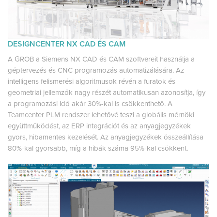
DESIGNCENTER NX CAD ÉS CAM
A GROB a Siemens NX CAD és CAM szoftvereit használja a
géptervezés és CNC programozás automatizálására. Az
intelligens felismerési algoritmusok révén a furatok és
geometriai jellemzők nagy részét automatikusan azonosítja, így
a programozási idő akár 30%-kal is csökkenthető. A
Teamcenter PLM rendszer lehetővé teszi a globális mérnöki
együttműködést, az ERP integrációt és az anyagjegyzékek
gyors, hibamentes kezelését. Az anyagjegyzékek összeállítása
80%-kal gyorsabb, míg a hibák száma 95%-kal csökkent.