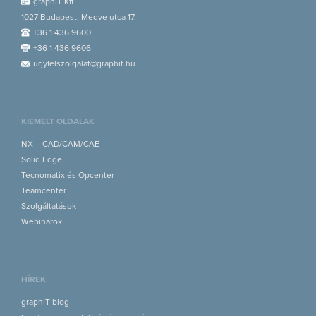
graphIT Kft.
1027 Budapest, Medve utca 17.
+36 1 436 9600
+36 1 436 9606
ugyfelszolgalat@graphit.hu
KIEMELT OLDALAK
NX – CAD/CAM/CAE
Solid Edge
Tecnomatix és Opcenter
Teamcenter
Szolgáltatások
Webinárok
HÍREK
graphIT blog