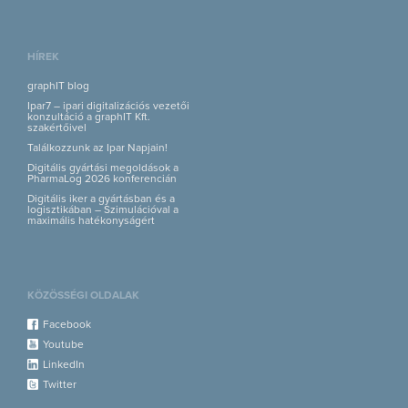
HÍREK
graphIT blog
Ipar7 – ipari digitalizációs vezetői
konzultáció a graphIT Kft.
szakértőivel
Találkozzunk az Ipar Napjain!
Digitális gyártási megoldások a
PharmaLog 2026 konferencián
Digitális iker a gyártásban és a
logisztikában – Szimulációval a
maximális hatékonyságért
KÖZÖSSÉGI OLDALAK
Facebook
Youtube
LinkedIn
Twitter