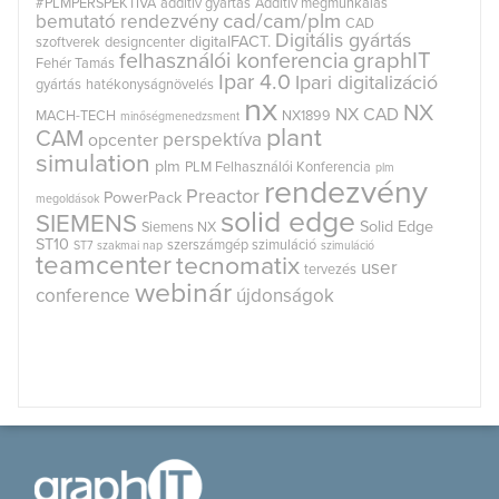
#PLMPERSPEKTIVA
additív gyártás
Additív megmunkálás
cad/cam/plm
bemutató rendezvény
CAD
Digitális gyártás
digitalFACT.
szoftverek
designcenter
graphIT
felhasználói konferencia
Fehér Tamás
Ipar 4.0
Ipari digitalizáció
gyártás
hatékonyságnövelés
nx
NX
NX CAD
MACH-TECH
NX1899
minőségmenedzsment
plant
CAM
perspektíva
opcenter
simulation
plm
PLM Felhasználói Konferencia
plm
rendezvény
Preactor
PowerPack
megoldások
solid edge
SIEMENS
Solid Edge
Siemens NX
ST10
szerszámgép szimuláció
ST7
szakmai nap
szimuláció
teamcenter
tecnomatix
user
tervezés
webinár
conference
újdonságok