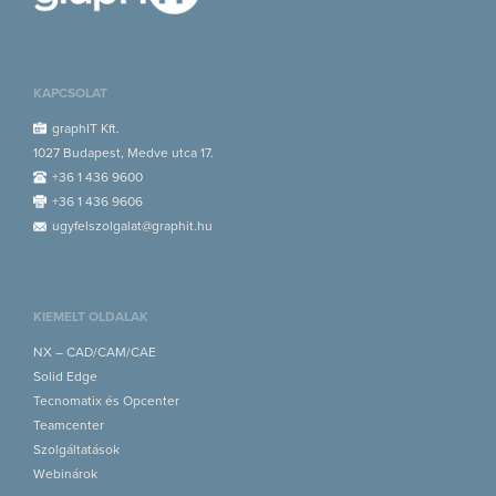
KAPCSOLAT
graphIT Kft.
1027 Budapest, Medve utca 17.
+36 1 436 9600
+36 1 436 9606
ugyfelszolgalat@graphit.hu
KIEMELT OLDALAK
NX – CAD/CAM/CAE
Solid Edge
Tecnomatix és Opcenter
Teamcenter
Szolgáltatások
Webinárok