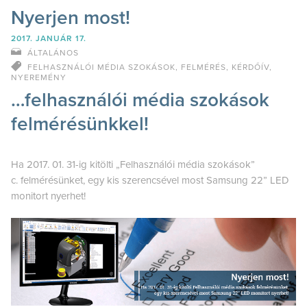
Nyerjen most!
2017. JANUÁR 17.
ÁLTALÁNOS
FELHASZNÁLÓI MÉDIA SZOKÁSOK
,
FELMÉRÉS
,
KÉRDŐÍV
,
NYEREMÉNY
…felhasználói média szokások
felmérésünkkel!
Ha 2017. 01. 31-ig kitölti „Felhasználói média szokások”
c. felmérésünket, egy kis szerencsével most Samsung 22” LED
monitort nyerhet!